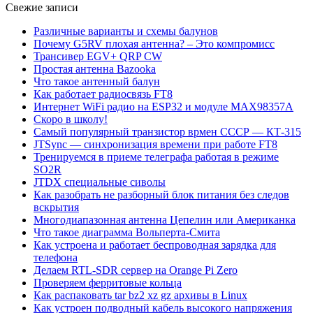
Свежие записи
Различные варианты и схемы балунов
Почему G5RV плохая антенна? – Это компромисс
Трансивер EGV+ QRP CW
Простая антенна Bazooka
Что такое антенный балун
Как работает радиосвязь FT8
Интернет WiFi радио на ESP32 и модуле MAX98357A
Скоро в школу!
Самый популярный транзистор врмен СССР — КТ-315
JTSync — синхронизация времени при работе FT8
Тренируемся в приеме телеграфа работая в режиме
SO2R
JTDX специальные сиволы
Как разобрать не разборный блок питания без следов
вскрытия
Многодиапазонная антенна Цепелин или Американка
Что такое диаграмма Вольперта-Смита
Как устроена и работает беспроводная зарядка для
телефона
Делаем RTL-SDR сервер на Orange Pi Zero
Проверяем ферритовые кольца
Как распаковать tar bz2 xz gz архивы в Linux
Как устроен подводный кабель высокого напряжения