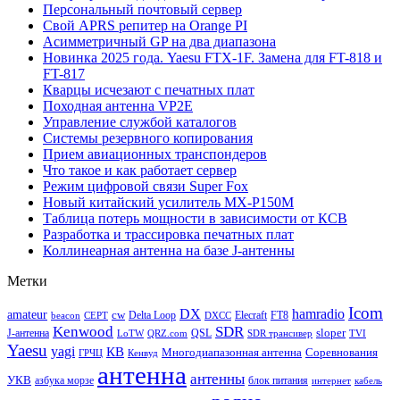
Персональный почтовый сервер
Свой APRS репитер на Orange PI
Асимметричный GP на два диапазона
Новинка 2025 года. Yaesu FTX-1F. Замена для FT-818 и
FT-817
Кварцы исчезают с печатных плат
Походная антенна VP2E
Управление службой каталогов
Системы резервного копирования
Прием авиационных транспондеров
Что такое и как работает сервер
Режим цифровой связи Super Fox
Новый китайский усилитель MX-P150M
Таблица потерь мощности в зависимости от КСВ
Разработка и трассировка печатных плат
Коллинеарная антенна на базе J-антенны
Метки
Icom
DX
hamradio
amateur
cw
Delta Loop
Elecraft
FT8
beacon
CEPT
DXCC
Kenwood
SDR
sloper
J-антенна
QSL
LoTW
QRZ.com
SDR трансивер
TVI
Yaesu
yagi
КВ
Многодиапазонная антенна
Соревнования
ГРЧЦ
Кенвуд
антенна
антенны
УКВ
азбука морзе
блок питания
интернет
кабель