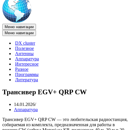
Меню навигации
Меню навигации
DX cluster
Полезное
Антенны
Аппаратура
Интересное
Разное
Программы
Литература
Трансивер EGV+ QRP CW
14.01.2026
Аппаратура
Трансивер EGV+ QRP CW — это любительская радиостанция,
собираемая из комплекта, предназначенная для работы в
режиме CW (азбука Морзе) на КВ-диапазонах 40 м, 30 м и 20