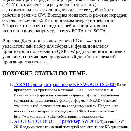
а АРУ ​​(автоматическая регулировка усиления)
функционирует эффективно, что делает ее удобной для
работы в режиме CW. Выходная мощность в режиме передачи
составляет около 6,5 Вт при низком энергопотреблении
батареи, что делает ее подходящей для портативного
использования, например, в сетях POTA или SOTA.
В целом, Джонатан заключает, что EGV+ — это и
увлекательный набор для сборки, и функциональная,
приятная в использовании QRP CW-радиостанция в полевых
условиях, сочетающая продуманный дизайн с надежной
производительностью.
ПОХОЖИЕ СТАТЬИ ПО ТЕМЕ:
INRAD-фильтр в трансивере KENWOOD TS-2000
После
приобретения трансивера Kenwood TS2000, мне попалась в
Интернете информация о замене кварцевых фильтров основной
селекции на прецизионные фильтры фирмы «INRAD» с целью
улучшения избирательности по соседнему каналу. Предприняв
поиски (более подробно о продукции INRAD читайте на сайте
http://www.inrad.net ). Для себя я нашел предложение...
АНОНС НОВОГО — Трансивер SW-2010
Трансивер SW-
2010 задумывался как легкий походной вариант на все КВ диапазоны