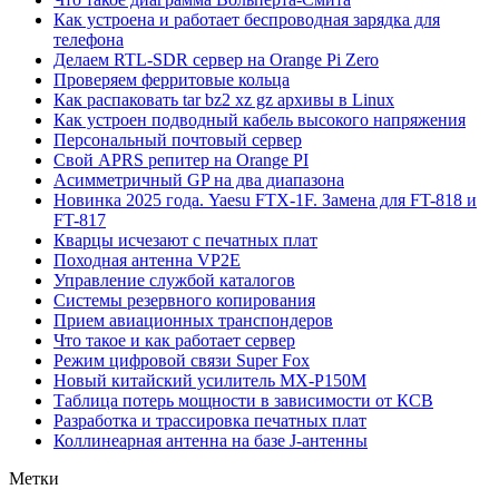
Как устроена и работает беспроводная зарядка для
телефона
Делаем RTL-SDR сервер на Orange Pi Zero
Проверяем ферритовые кольца
Как распаковать tar bz2 xz gz архивы в Linux
Как устроен подводный кабель высокого напряжения
Персональный почтовый сервер
Свой APRS репитер на Orange PI
Асимметричный GP на два диапазона
Новинка 2025 года. Yaesu FTX-1F. Замена для FT-818 и
FT-817
Кварцы исчезают с печатных плат
Походная антенна VP2E
Управление службой каталогов
Системы резервного копирования
Прием авиационных транспондеров
Что такое и как работает сервер
Режим цифровой связи Super Fox
Новый китайский усилитель MX-P150M
Таблица потерь мощности в зависимости от КСВ
Разработка и трассировка печатных плат
Коллинеарная антенна на базе J-антенны
Метки