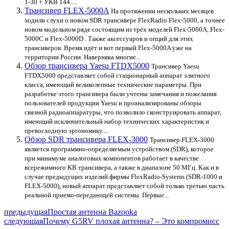
1-30 + УКВ 144....
Трансивер FLEX-5000A
На протяжении нескольких месяцев
ходили слухи о новом SDR трансивере FlexRadio Flex-5000, а точнее
новом модельном ряде состоящим из трёх моделей Flex-5000A, Flex-
5000C и Flex-5000D . Также аксессуаров и опций для этих
трансиверов. Время идёт и вот первый Flex-5000A уже на
территории России. Наверняка многие...
Обзор трансивера Yaesu FTDX5000
Трансивер Yaesu
FTDX5000 представляет собой стационарный аппарат элитного
класса, имеющий великолепные технические параметры. При
разработке этого трансивера были учтены замечания и пожелания
пользователей продукции Yaesu и проанализированы обзоры
связной радиоаппаратуры, что позволило сконструировать аппарат,
имеющий исключительный набор технических характеристик и
превосходную эргономику....
Обзор SDR трансивера FLEX-3000
Трансивер FLEX-3000
является программно-определяемым устройством (SDR), которое
при минимуме аналоговых компонентов работает в качестве
всережимного KB трансивера, а также в диапазоне 50 МГц. Как и в
случае предыдущих изделий фирмы FlexRadio-Systems (SDR-1000 и
FLEX-5000), новый аппарат представляет собой только третью часть
реальной приемо-передающей системы. Первые...
предыдущая
Простая антенна Bazooka
следующая
Почему G5RV плохая антенна? – Это компромисс