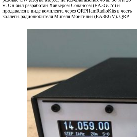
м. Он был разработан Хавьером Солансом (EA3GCY) и
продавался в виде комплекта через QRPHamRadioKits в честь
коллеги-радиолюбителя Мигеля Монтильи (EA3EGV). QRP