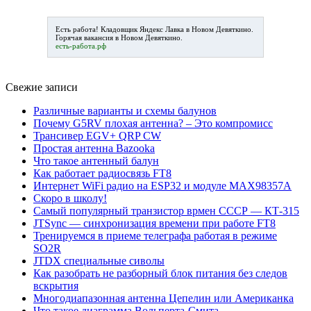
Есть работа!
Кладовщик Яндекс Лавка в Новом Девяткино
.
Горячая вакансия в Новом Девяткино.
есть-работа.рф
Свежие записи
Различные варианты и схемы балунов
Почему G5RV плохая антенна? – Это компромисс
Трансивер EGV+ QRP CW
Простая антенна Bazooka
Что такое антенный балун
Как работает радиосвязь FT8
Интернет WiFi радио на ESP32 и модуле MAX98357A
Скоро в школу!
Самый популярный транзистор врмен СССР — КТ-315
JTSync — синхронизация времени при работе FT8
Тренируемся в приеме телеграфа работая в режиме
SO2R
JTDX специальные сиволы
Как разобрать не разборный блок питания без следов
вскрытия
Многодиапазонная антенна Цепелин или Американка
Что такое диаграмма Вольперта-Смита