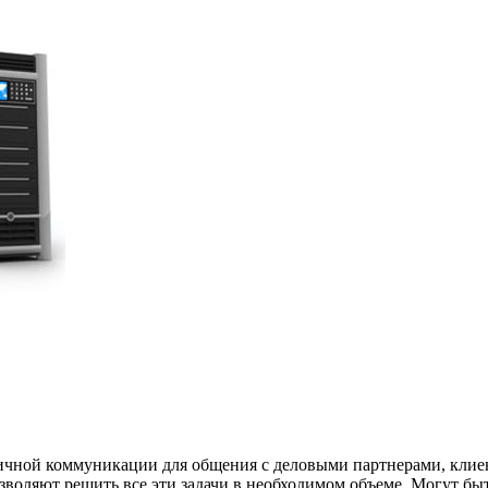
личной коммуникации для общения с деловыми партнерами, кли
зволяют решить все эти задачи в необходимом объеме. Могут бы