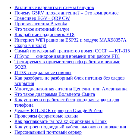
Различные варианты и схемы балунов
Почему G5RV плохая антенна? – Это компромисс
Трансивер EGV+ QRP CW
Простая антенна Bazooka
Что такое антенный балун
Как работает радиосвязь FT8
Интернет WiFi радио на ESP32 и модуле MAX98357A
Скоро в школу!
Самый популярный транзистор врмен СССР — КТ-315
JTSync — синхронизация времени при работе FT8
Тренируемся в приеме телеграфа работая в режиме
SO2R
JTDX специальные сиволы
Как разобрать не разборный блок питания без следов
вскрытия
Многодиапазонная антенна Цепелин или Американка
Что такое диаграмма Вольперта-Смита
Как устроена и работает беспроводная зарядка для
телефона
Делаем RTL-SDR сервер на Orange Pi Zero
Проверяем ферритовые кольца
Как распаковать tar bz2 xz gz архивы в Linux
Как устроен подводный кабель высокого напряжения
Персональный почтовый сервер