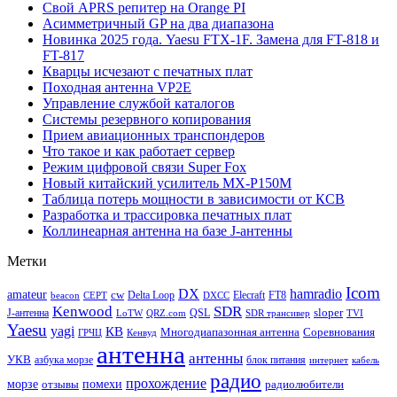
Свой APRS репитер на Orange PI
Асимметричный GP на два диапазона
Новинка 2025 года. Yaesu FTX-1F. Замена для FT-818 и
FT-817
Кварцы исчезают с печатных плат
Походная антенна VP2E
Управление службой каталогов
Системы резервного копирования
Прием авиационных транспондеров
Что такое и как работает сервер
Режим цифровой связи Super Fox
Новый китайский усилитель MX-P150M
Таблица потерь мощности в зависимости от КСВ
Разработка и трассировка печатных плат
Коллинеарная антенна на базе J-антенны
Метки
Icom
DX
hamradio
amateur
cw
Delta Loop
Elecraft
FT8
beacon
CEPT
DXCC
Kenwood
SDR
sloper
J-антенна
QSL
LoTW
QRZ.com
SDR трансивер
TVI
Yaesu
yagi
КВ
Многодиапазонная антенна
Соревнования
ГРЧЦ
Кенвуд
антенна
антенны
УКВ
азбука морзе
блок питания
интернет
кабель
радио
прохождение
морзе
помехи
отзывы
радиолюбители