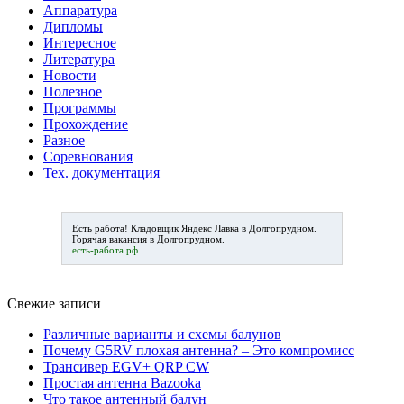
Аппаратура
Дипломы
Интересное
Литература
Новости
Полезное
Программы
Прохождение
Разное
Соревнования
Тех. документация
Есть работа!
Кладовщик Яндекс Лавка в Долгопрудном
.
Горячая вакансия в Долгопрудном.
есть-работа.рф
Свежие записи
Различные варианты и схемы балунов
Почему G5RV плохая антенна? – Это компромисс
Трансивер EGV+ QRP CW
Простая антенна Bazooka
Что такое антенный балун