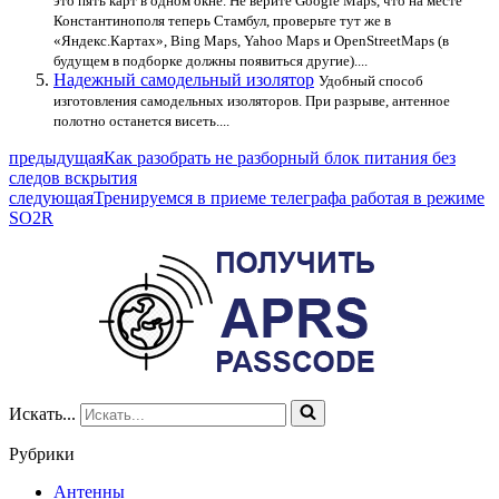
это пять карт в одном окне. Не верите Google Maps, что на месте
Константинополя теперь Стамбул, проверьте тут же в
«Яндекс.Картах», Bing Maps, Yahoo Maps и OpenStreetMaps (в
будущем в подборке должны появиться другие)....
Надежный самодельный изолятор
Удобный способ
изготовления самодельных изоляторов. При разрыве, антенное
полотно останется висеть....
предыдущая
Как разобрать не разборный блок питания без
следов вскрытия
следующая
Тренируемся в приеме телеграфа работая в режиме
SO2R
Искать...
Рубрики
Антенны