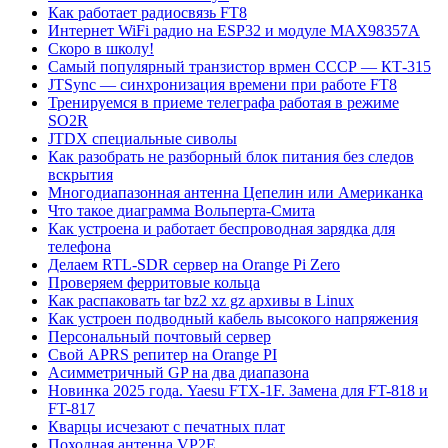
Как работает радиосвязь FT8
Интернет WiFi радио на ESP32 и модуле MAX98357A
Скоро в школу!
Самый популярный транзистор врмен СССР — КТ-315
JTSync — синхронизация времени при работе FT8
Тренируемся в приеме телеграфа работая в режиме
SO2R
JTDX специальные сиволы
Как разобрать не разборный блок питания без следов
вскрытия
Многодиапазонная антенна Цепелин или Американка
Что такое диаграмма Вольперта-Смита
Как устроена и работает беспроводная зарядка для
телефона
Делаем RTL-SDR сервер на Orange Pi Zero
Проверяем ферритовые кольца
Как распаковать tar bz2 xz gz архивы в Linux
Как устроен подводный кабель высокого напряжения
Персональный почтовый сервер
Свой APRS репитер на Orange PI
Асимметричный GP на два диапазона
Новинка 2025 года. Yaesu FTX-1F. Замена для FT-818 и
FT-817
Кварцы исчезают с печатных плат
Походная антенна VP2E