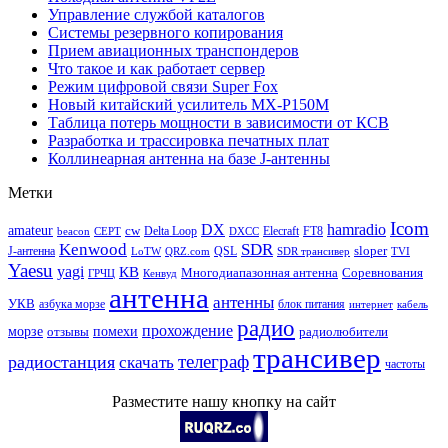
Управление службой каталогов
Системы резервного копирования
Прием авиационных транспондеров
Что такое и как работает сервер
Режим цифровой связи Super Fox
Новый китайский усилитель MX-P150M
Таблица потерь мощности в зависимости от КСВ
Разработка и трассировка печатных плат
Коллинеарная антенна на базе J-антенны
Метки
Icom
DX
hamradio
amateur
cw
Delta Loop
Elecraft
FT8
beacon
CEPT
DXCC
Kenwood
SDR
sloper
J-антенна
QSL
LoTW
QRZ.com
SDR трансивер
TVI
Yaesu
yagi
КВ
Многодиапазонная антенна
Соревнования
ГРЧЦ
Кенвуд
антенна
антенны
УКВ
азбука морзе
блок питания
интернет
кабель
радио
прохождение
морзе
помехи
отзывы
радиолюбители
трансивер
телеграф
радиостанция
скачать
частоты
Разместите нашу кнопку на сайт