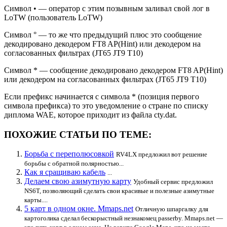
Символ • — оператор с этим позывным заливал свой лог в
LoTW (пользователь LoTW)
Символ ° — то же что предыдущий плюс это сообщение
декодировано декодером FT8 AP(Hint) или декодером на
согласованных фильтрах (JT65 JT9 T10)
Символ * — сообщение декодировано декодером FT8 AP(Hint)
или декодером на согласованных фильтрах (JT65 JT9 T10)
Если префикс начинается с символа * (позиция первого
символа префикса) то это уведомление о стране по списку
диплома WAE, которое приходит из файла cty.dat.
ПОХОЖИЕ СТАТЬИ ПО ТЕМЕ:
Борьба с переполюсовкой
RV4LX предложил вот решение
борьбы с обратной полярностью...
Как я сращиваю кабель
...
Делаем свою азимутную карту
Удобный сервис предложил
NS6T, позволяющий сделать свои красивые и полезные азимутные
карты....
5 карт в одном окне. Mmaps.net
Отличную шпаргалку для
картоголика сделал бескорыстный незнакомец passerby. Mmaps.net —