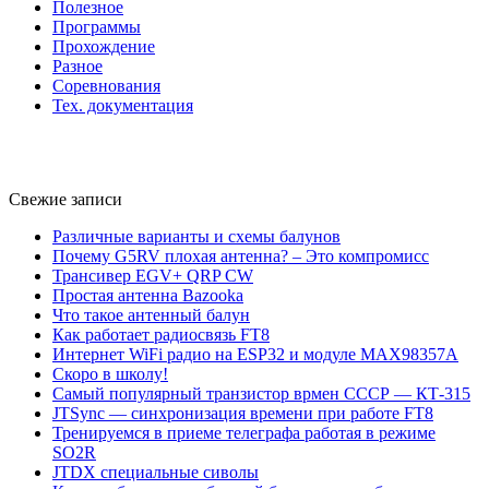
Полезное
Программы
Прохождение
Разное
Соревнования
Тех. документация
Свежие записи
Различные варианты и схемы балунов
Почему G5RV плохая антенна? – Это компромисс
Трансивер EGV+ QRP CW
Простая антенна Bazooka
Что такое антенный балун
Как работает радиосвязь FT8
Интернет WiFi радио на ESP32 и модуле MAX98357A
Скоро в школу!
Самый популярный транзистор врмен СССР — КТ-315
JTSync — синхронизация времени при работе FT8
Тренируемся в приеме телеграфа работая в режиме
SO2R
JTDX специальные сиволы