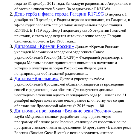
года по 31 декабря 2012 года. За каждую радиосвязь с Астраханью и
областью начисляется 5 очков. За радиосвязь с RK6UWA...
День герба и флага города Гагарин R1719G
В период с 1
декабря по 15 декабря, с Родины первого космонавта, из Гагарина, в
эфире будет работать специальная мемориальная радиостанция
R1719G. В 1719 году Петр I подписал указ об открытии Гжатской
пристани, с этого года ведется летоисчисление города Гагарин
Смоленской области (до 1968 года...
Дипломом «Кремли России»
Диплом «Кремли России»
учрежден Московским городским отделением Союза
радиолюбителей России (МГО СРР) – Федерацией радиоспорта
города Москвы в целях привлечения внимания к памятникам
истории и культуры народов Российской Федерации и
популяризации любительской радиосвязи....
Диплом «Ярославия»
Диплом учрежден клубом
радиолюбителей Ярославской области и выдается за проведение
связей с радиостанциями области. Для получения диплома
необходимо в течении одного календарного года (с 1 января по 31
декабря) набрать количество очков равное количеству лет со дня
образования Ярославской области (в 2016 году — 80...
Дипломная программа «Великие реки России»
Совет
клуба «Медвежья поляна» разработал новую дипломную
программу «Великие реки России», отличную от известных ранее
программ с аналогичным направлением. В программе «Великие реки
России» (Russian Great Rivers), c целью увеличить интерес