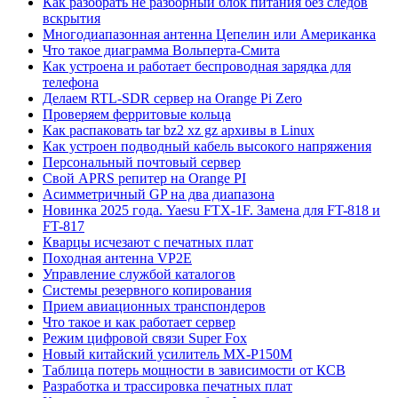
Как разобрать не разборный блок питания без следов
вскрытия
Многодиапазонная антенна Цепелин или Американка
Что такое диаграмма Вольперта-Смита
Как устроена и работает беспроводная зарядка для
телефона
Делаем RTL-SDR сервер на Orange Pi Zero
Проверяем ферритовые кольца
Как распаковать tar bz2 xz gz архивы в Linux
Как устроен подводный кабель высокого напряжения
Персональный почтовый сервер
Свой APRS репитер на Orange PI
Асимметричный GP на два диапазона
Новинка 2025 года. Yaesu FTX-1F. Замена для FT-818 и
FT-817
Кварцы исчезают с печатных плат
Походная антенна VP2E
Управление службой каталогов
Системы резервного копирования
Прием авиационных транспондеров
Что такое и как работает сервер
Режим цифровой связи Super Fox
Новый китайский усилитель MX-P150M
Таблица потерь мощности в зависимости от КСВ
Разработка и трассировка печатных плат