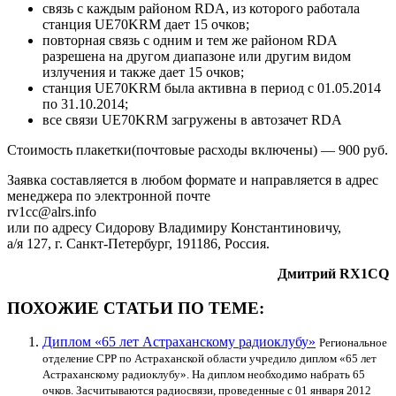
связь с каждым районом RDA, из которого работала
станция UE70KRM дает 15 очков;
повторная связь с одним и тем же районом RDA
разрешена на другом диапазоне или другим видом
излучения и также дает 15 очков;
станция UE70KRM была активна в период с 01.05.2014
по 31.10.2014;
все связи UE70KRM загружены в автозачет RDA
Стоимость плакетки(почтовые расходы включены) — 900 руб.
Заявка составляется в любом формате и направляется в адрес
менеджера по электронной почте
rv1cc@alrs.info
или по адресу Сидорову Владимиру Константиновичу,
а/я 127, г. Санкт-Петербург, 191186, Россия.
Дмитрий RX1CQ
ПОХОЖИЕ СТАТЬИ ПО ТЕМЕ:
Диплом «65 лет Астраханскому радиоклубу»
Региональное
отделение СРР по Астраханской области учредило диплом «65 лет
Астраханскому радиоклубу». На диплом необходимо набрать 65
очков. Засчитываются радиосвязи, проведенные с 01 января 2012