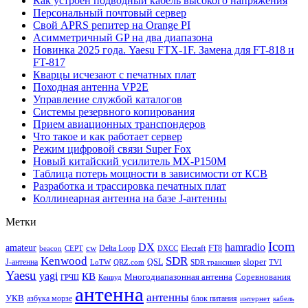
Как устроен подводный кабель высокого напряжения
Персональный почтовый сервер
Свой APRS репитер на Orange PI
Асимметричный GP на два диапазона
Новинка 2025 года. Yaesu FTX-1F. Замена для FT-818 и
FT-817
Кварцы исчезают с печатных плат
Походная антенна VP2E
Управление службой каталогов
Системы резервного копирования
Прием авиационных транспондеров
Что такое и как работает сервер
Режим цифровой связи Super Fox
Новый китайский усилитель MX-P150M
Таблица потерь мощности в зависимости от КСВ
Разработка и трассировка печатных плат
Коллинеарная антенна на базе J-антенны
Метки
Icom
DX
hamradio
amateur
cw
Delta Loop
Elecraft
FT8
beacon
CEPT
DXCC
Kenwood
SDR
sloper
J-антенна
QSL
LoTW
QRZ.com
SDR трансивер
TVI
Yaesu
yagi
КВ
Многодиапазонная антенна
Соревнования
ГРЧЦ
Кенвуд
антенна
антенны
УКВ
азбука морзе
блок питания
интернет
кабель