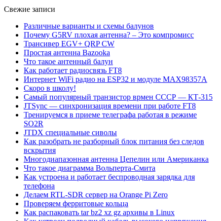
Свежие записи
Различные варианты и схемы балунов
Почему G5RV плохая антенна? – Это компромисс
Трансивер EGV+ QRP CW
Простая антенна Bazooka
Что такое антенный балун
Как работает радиосвязь FT8
Интернет WiFi радио на ESP32 и модуле MAX98357A
Скоро в школу!
Самый популярный транзистор врмен СССР — КТ-315
JTSync — синхронизация времени при работе FT8
Тренируемся в приеме телеграфа работая в режиме
SO2R
JTDX специальные сиволы
Как разобрать не разборный блок питания без следов
вскрытия
Многодиапазонная антенна Цепелин или Американка
Что такое диаграмма Вольперта-Смита
Как устроена и работает беспроводная зарядка для
телефона
Делаем RTL-SDR сервер на Orange Pi Zero
Проверяем ферритовые кольца
Как распаковать tar bz2 xz gz архивы в Linux