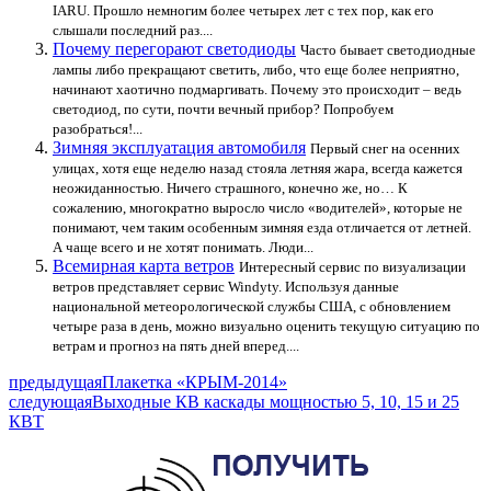
IARU. Прошло немногим более четырех лет с тех пор, как его
слышали последний раз....
Почему перегорают светодиоды
Часто бывает светодиодные
лампы либо прекращают светить, либо, что еще более неприятно,
начинают хаотично подмаргивать. Почему это происходит – ведь
светодиод, по сути, почти вечный прибор? Попробуем
разобраться!...
Зимняя эксплуатация автомобиля
Первый снег на осенних
улицах, хотя еще неделю назад стояла летняя жара, всегда кажется
неожиданностью. Ничего страшного, конечно же, но… К
сожалению, многократно выросло число «водителей», которые не
понимают, чем таким особенным зимняя езда отличается от летней.
А чаще всего и не хотят понимать. Люди...
Всемирная карта ветров
Интересный сервис по визуализации
ветров представляет сервис Windyty. Используя данные
национальной метеорологической службы США, с обновлением
четыре раза в день, можно визуально оценить текущую ситуацию по
ветрам и прогноз на пять дней вперед....
предыдущая
Плакетка «КРЫМ-2014»
следующая
Выходные КВ каскады мощностью 5, 10, 15 и 25
КВТ