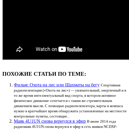
ПОХОЖИЕ СТАТЬИ ПО ТЕМЕ:
Фильм: Охота на лис или Шахматы на бегу
Спортивная
радиопеленгация («Охота на лис») — увлекательный, энергичный и в
то же время интеллектуальный вид спорта, в котором активное
физическое движение сочетается с таким же стремительным
движением мысли. С помощью радиопеленгатора, карты и компаса
нужно в кратчайшее время обнаружить установленные на местности
контрольные пункты, состоящие...
Маяк 4U1UN снова вернулся в эфир
В июне 2014 года
радиомаяк 4U1UN снова вернулся в эфир в сеть маяков NCDXF-