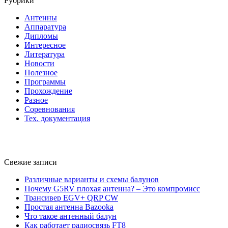
Рубрики
Антенны
Аппаратура
Дипломы
Интересное
Литература
Новости
Полезное
Программы
Прохождение
Разное
Соревнования
Тех. документация
Свежие записи
Различные варианты и схемы балунов
Почему G5RV плохая антенна? – Это компромисс
Трансивер EGV+ QRP CW
Простая антенна Bazooka
Что такое антенный балун
Как работает радиосвязь FT8