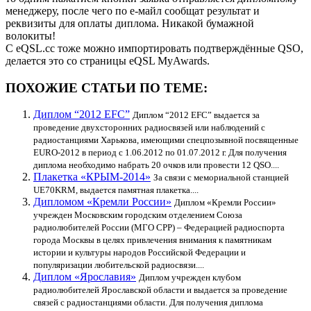
менеджеру, после чего по е-майл сообщат результат и
реквизиты для оплаты диплома. Никакой бумажной
волокиты!
С eQSL.cc тоже можно импортировать подтверждённые QSO,
делается это со страницы eQSL MyAwards.
ПОХОЖИЕ СТАТЬИ ПО ТЕМЕ:
Диплом “2012 EFC”
Диплом “2012 EFC” выдается за
проведение двухсторонних радиосвязей или наблюдений с
радиостанциями Харькова, имеющими спецпозывной посвященные
EURO-2012 в период с 1.06.2012 по 01.07.2012 г. Для получения
диплома необходимо набрать 20 очков или провести 12 QSO....
Плакетка «КРЫМ-2014»
За связи с мемориальной станцией
UE70KRM, выдается памятная плакетка....
Дипломом «Кремли России»
Диплом «Кремли России»
учрежден Московским городским отделением Союза
радиолюбителей России (МГО СРР) – Федерацией радиоспорта
города Москвы в целях привлечения внимания к памятникам
истории и культуры народов Российской Федерации и
популяризации любительской радиосвязи....
Диплом «Ярославия»
Диплом учрежден клубом
радиолюбителей Ярославской области и выдается за проведение
связей с радиостанциями области. Для получения диплома