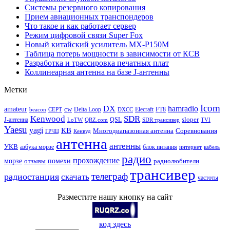
Системы резервного копирования
Прием авиационных транспондеров
Что такое и как работает сервер
Режим цифровой связи Super Fox
Новый китайский усилитель MX-P150M
Таблица потерь мощности в зависимости от КСВ
Разработка и трассировка печатных плат
Коллинеарная антенна на базе J-антенны
Метки
Icom
DX
hamradio
amateur
cw
Delta Loop
Elecraft
FT8
beacon
CEPT
DXCC
Kenwood
SDR
sloper
J-антенна
QSL
LoTW
QRZ.com
SDR трансивер
TVI
Yaesu
yagi
КВ
Многодиапазонная антенна
Соревнования
ГРЧЦ
Кенвуд
антенна
антенны
УКВ
азбука морзе
блок питания
интернет
кабель
радио
прохождение
морзе
помехи
отзывы
радиолюбители
трансивер
телеграф
радиостанция
скачать
частоты
Разместите нашу кнопку на сайт
код здесь