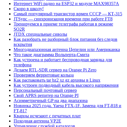
Интернет WiFi радио на ESP32 и модуле MAX98357A
Скоро в школу!
Самый популярный транзистор врмен СССР — КТ-315
JTSync — синхронизация времени при работе FT8
Тренируемся в приеме телеграфа работая в режиме
SO2R
JTDX специальные сиволы
Как разобрать не разборный блок питания без следов
вскрытия
Многодиапазонная антенна Цепелин или Американка
Что такое диаграмма Вольперта-Смита
Как устроена и работает беспроводная зарядка для
телефона
Делаем RTL-SDR сервер на Orange Pi Zero
Проверяем ферритовые кольца
Как распаковать tar bz2 xz gz архивы в Linux
Как устроен подводный кабель высокого напряжения
Персональный почтовый сервер
Свой APRS репитер на Orange PI
Асимметричный GP на два диапазона
Новинка 2025 года. Yaesu FTX-1F. Замена для FT-818 и
FT-817
Кварцы исчезают с печатных плат
Походная антенна VP2E
Управление службой каталогов