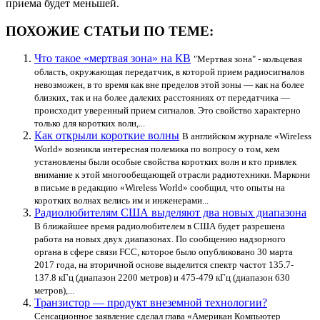
приема будет меньшей.
ПОХОЖИЕ СТАТЬИ ПО ТЕМЕ:
Что такое «мертвая зона» на КВ
"Мертвая зона" - кольцевая
область, окружающая передатчик, в которой прием радиосигналов
невозможен, в то время как вне пределов этой зоны — как на более
близких, так и на более далеких расстояниях от передатчика —
происходит уверенный прием сигналов. Это свойство характерно
только для коротких волн,...
Как открыли короткие волны
В английском журнале «Wireless
World» возникла интересная полемика по вопросу о том, кем
установлены были особые свойства коротких волн и кто привлек
внимание к этой многообещающей отрасли радиотехники. Маркони
в письме в редакцию «Wireless World» сообщил, что опыты на
коротких волнах велись им и инженерами...
Радиолюбителям США выделяют два новых диапазона
В ближайшее время радиолюбителем в США будет разрешена
работа на новых двух диапазонах. По сообщению надзорного
органа в сфере связи FCC, которое было опубликовано 30 марта
2017 года, на вторичной основе выделится спектр частот 135.7-
137.8 кГц (диапазон 2200 метров) и 475-479 кГц (диапазон 630
метров),...
Транзистор — продукт внеземной технологии?
Сенсационное заявление сделал глава «Американ Компьютер