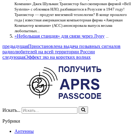
Компани» Джек Шульман:Транзистор был скопирован фирмой «Bell
Systems» с обломков НЛО, разбившегося в Розуэлле в 1947 году!
Транзистор — продукт внеземной технологии? В конце прошлого
года ( известная американская компьютерная фирма «Американ
Компьютер компани» (АСС) анонсировала выпуск весьма
любопытных...
«Небольшая станция» для связи через Луну
...
предыдущая
Приостановлена выдача позывных сигналов
радиолюбителей на всей территории России
следующая
Эффект эхо на коротких волнах
Искать...
Рубрики
Антенны