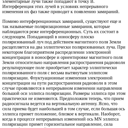
элементарные лучи также попадают в точку В.
Интерференция этих лучей в условиях непрерывного
изменения их фаз также приводит к появлению замираний.
Помимо интерференционных замираний, существуют еще и
так называемые поляризационные замирания, которые
наблюдаются реже интерференционных. Суть их состоит в
следующем. Попадающий в ионосферу плоско
поляризованный луч под действием магнитного поля Земли
расщепляется на два эллиптически поляризованных луча. При
некотором благоприятном распределении электронной
концентрации в ионосфере и ориентировке магнитного поля
Земли относительно направления распространения радиоволн
результирующее поле приобретает характер эллиптически
поляризованного поля с весьма вытянутым эллипсом
поляризации. Флуктуационные изменения электронной
концентрации на пути распространения радиоволн в этом
случае проявляются в непрерывном изменении направления
большой оси эллипса поляризации. Размеры эллипса при этом
практически не изменяются. Предположим теперь, что прием
радиосигнала ведется на вертикальную антенну. Ясно, что
сила приема будет наибольшей в том случае, если большая ось
эллипса примет положение, близкое к вертикали. Наоборот,
когда в процессе непрерывных изменений ось MN эллипса
поляризации примет горизонтальное направление, сила