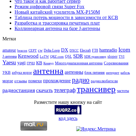
Что такое и как работает сервер
Режим цифровой связи Super Fox
Новый китайский усилитель MX-P150M
Таблица потерь мощности в зависимости от КСВ
Разработка и трассировка печатных плат
Коллинеарная антенна на базе J-антенны
Метки
Icom
DX
hamradio
amateur
cw
Delta Loop
Elecraft
FT8
beacon
CEPT
DXCC
Kenwood
SDR
sloper
J-антенна
QSL
LoTW
QRZ.com
SDR трансивер
TVI
Yaesu
yagi
КВ
Многодиапазонная антенна
Соревнования
ГРЧЦ
Кенвуд
антенна
антенны
УКВ
азбука морзе
блок питания
интернет
кабель
радио
прохождение
морзе
помехи
отзывы
радиолюбители
трансивер
телеграф
радиостанция
скачать
частоты
Разместите нашу кнопку на сайт
код здесь