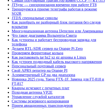
Самый популярный транзистор врмен СССР — КТ-315
JTSync — синхронизация времени при работе FT8
Тренируемся в приеме телеграфа работая в режиме
SO2R
JTDX специальные сиволы
Как разобрать не разборный блок питания без следов
вскрытия
Многодиапазонная антенна Цепелин или Американка
Что такое диаграмма Вольперта-Смита
Как устроена и работает беспроводная зарядка для
телефона
Делаем RTL-SDR сервер на Orange Pi Zero
Проверяем ферритовые кольца
Как распаковать tar bz2 xz gz архивы в Linux
Как устроен подводный кабель высокого напряжения
Персональный почтовый сервер
Свой APRS репитер на Orange PI
Асимметричный GP на два диапазона
Новинка 2025 года. Yaesu FTX-1F. Замена для FT-818 и
FT-817
Кварцы исчезают с печатных плат
Походная антенна VP2E
Управление службой каталогов
Системы резервного копирования
Прием авиационных транспондеров