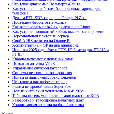
Что такое диаграмма Вольперта-Смита
Как устроена и работает беспроводная зарядка для
телефона
Делаем RTL-SDR сервер на Orange Pi Zero
Проверяем ферритовые кольца
Как распаковать tar bz2 xz gz архивы в Linux
Как устроен подводный кабель высокого напряжения
Персональный почтовый сервер
Свой APRS репитер на Orange PI
Асимметричный GP на два диапазона
Новинка 2025 года. Yaesu FTX-1F. Замена для FT-818 и
FT-817
Кварцы исчезают с печатных плат
Походная антенна VP2E
Управление службой каталогов
Системы резервного копирования
Прием авиационных транспондеров
Что такое и как работает сервер
Режим цифровой связи Super Fox
Новый китайский усилитель MX-P150M
Таблица потерь мощности в зависимости от КСВ
Разработка и трассировка печатных плат
Коллинеарная антенна на базе J-антенны
Метки