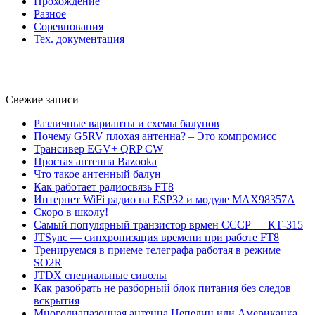
Прохождение
Разное
Соревнования
Тех. документация
Свежие записи
Различные варианты и схемы балунов
Почему G5RV плохая антенна? – Это компромисс
Трансивер EGV+ QRP CW
Простая антенна Bazooka
Что такое антенный балун
Как работает радиосвязь FT8
Интернет WiFi радио на ESP32 и модуле MAX98357A
Скоро в школу!
Самый популярный транзистор врмен СССР — КТ-315
JTSync — синхронизация времени при работе FT8
Тренируемся в приеме телеграфа работая в режиме
SO2R
JTDX специальные сиволы
Как разобрать не разборный блок питания без следов
вскрытия
Многодиапазонная антенна Цепелин или Американка