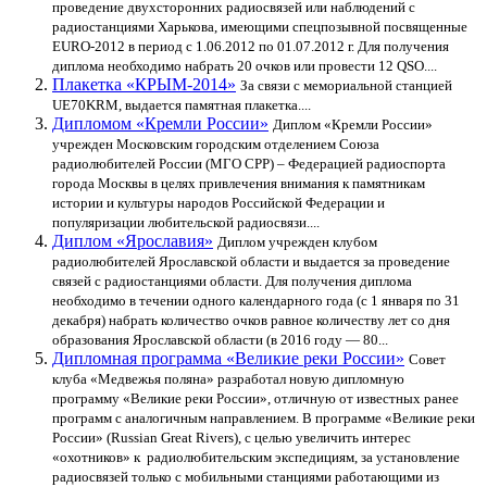
проведение двухсторонних радиосвязей или наблюдений с
радиостанциями Харькова, имеющими спецпозывной посвященные
EURO-2012 в период с 1.06.2012 по 01.07.2012 г. Для получения
диплома необходимо набрать 20 очков или провести 12 QSO....
Плакетка «КРЫМ-2014»
За связи с мемориальной станцией
UE70KRM, выдается памятная плакетка....
Дипломом «Кремли России»
Диплом «Кремли России»
учрежден Московским городским отделением Союза
радиолюбителей России (МГО СРР) – Федерацией радиоспорта
города Москвы в целях привлечения внимания к памятникам
истории и культуры народов Российской Федерации и
популяризации любительской радиосвязи....
Диплом «Ярославия»
Диплом учрежден клубом
радиолюбителей Ярославской области и выдается за проведение
связей с радиостанциями области. Для получения диплома
необходимо в течении одного календарного года (с 1 января по 31
декабря) набрать количество очков равное количеству лет со дня
образования Ярославской области (в 2016 году — 80...
Дипломная программа «Великие реки России»
Совет
клуба «Медвежья поляна» разработал новую дипломную
программу «Великие реки России», отличную от известных ранее
программ с аналогичным направлением. В программе «Великие реки
России» (Russian Great Rivers), c целью увеличить интерес
«охотников» к радиолюбительским экспедициям, за установление
радиосвязей только с мобильными станциями работающими из