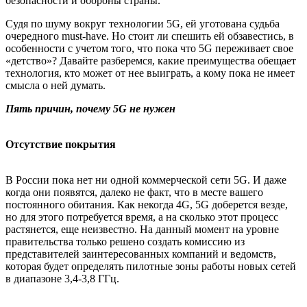
безопасности и обороны страны.
Судя по шуму вокруг технологии 5G, ей уготована судьба
очередного must-have. Но стоит ли спешить ей обзавестись, в
особенности с учетом того, что пока что 5G переживает свое
«детство»? Давайте разберемся, какие преимущества обещает
технология, кто может от нее выиграть, а кому пока не имеет
смысла о ней думать.
Пять причин, почему 5G не нужен
Отсутствие покрытия
В России пока нет ни одной коммерческой сети 5G. И даже
когда они появятся, далеко не факт, что в месте вашего
постоянного обитания. Как некогда 4G, 5G доберется везде,
но для этого потребуется время, а на сколько этот процесс
растянется, еще неизвестно. На данный момент на уровне
правительства только решено создать комиссию из
представителей заинтересованных компаний и ведомств,
которая будет определять пилотные зоны работы новых сетей
в диапазоне 3,4-3,8 ГГц.