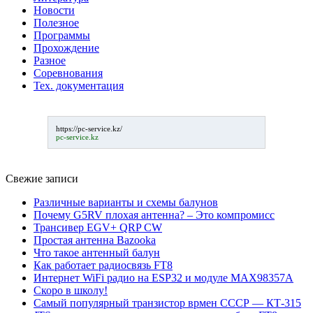
Новости
Полезное
Программы
Прохождение
Разное
Соревнования
Тех. документация
https://pc-service.kz/
pc-service.kz
Свежие записи
Различные варианты и схемы балунов
Почему G5RV плохая антенна? – Это компромисс
Трансивер EGV+ QRP CW
Простая антенна Bazooka
Что такое антенный балун
Как работает радиосвязь FT8
Интернет WiFi радио на ESP32 и модуле MAX98357A
Скоро в школу!
Самый популярный транзистор врмен СССР — КТ-315