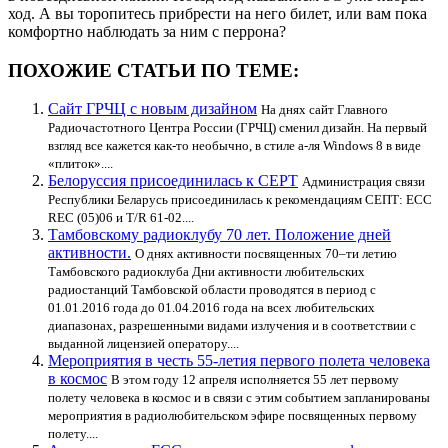
ход. А вы торопитесь прибрести на него билет, или вам пока
комфортно наблюдать за ним с перрона?
ПОХОЖИЕ СТАТЬИ ПО ТЕМЕ:
Сайт ГРЧЦ с новым дизайном
На днях сайт Главного
Радиочастотного Центра России (ГРЧЦ) сменил дизайн. На первый
взгляд все кажется как-то необычно, в стиле а-ля Windows 8 в виде
«плиток»....
Белоруссия присоединилась к CEPT
Администрация связи
Республики Беларусь присоединилась к рекомендациям СЕПТ: ЕСС
REC (05)06 и T/R 61-02....
Тамбовскому радиоклубу 70 лет. Положение дней
активности.
О днях активности посвященных 70–ти летию
Тамбовского радиоклуба Дни активности любительских
радиостанций Тамбовской области проводятся в период с
01.01.2016 года до 01.04.2016 года на всех любительских
диапазонах, разрешенными видами излучения и в соответствии с
выданной лицензией оператору....
Мероприятия в честь 55-летия первого полета человека
в космос
В этом году 12 апреля исполняется 55 лет первому
полету человека в космос и в связи с этим событием запланированы
мероприятия в радиолюбительском эфире посвященных первому
полету....