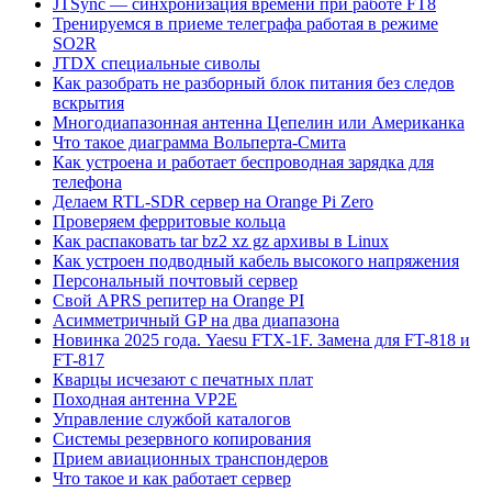
JTSync — синхронизация времени при работе FT8
Тренируемся в приеме телеграфа работая в режиме
SO2R
JTDX специальные сиволы
Как разобрать не разборный блок питания без следов
вскрытия
Многодиапазонная антенна Цепелин или Американка
Что такое диаграмма Вольперта-Смита
Как устроена и работает беспроводная зарядка для
телефона
Делаем RTL-SDR сервер на Orange Pi Zero
Проверяем ферритовые кольца
Как распаковать tar bz2 xz gz архивы в Linux
Как устроен подводный кабель высокого напряжения
Персональный почтовый сервер
Свой APRS репитер на Orange PI
Асимметричный GP на два диапазона
Новинка 2025 года. Yaesu FTX-1F. Замена для FT-818 и
FT-817
Кварцы исчезают с печатных плат
Походная антенна VP2E
Управление службой каталогов
Системы резервного копирования
Прием авиационных транспондеров
Что такое и как работает сервер