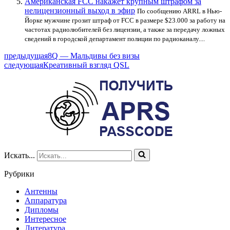
Американская FCC накажет крупным штрафом за
нелицензионный выход в эфир
По сообщению ARRL в Нью-
Йорке мужчине грозит штраф от FCC в размере $23.000 за работу на
частотах радиолюбителей без лицензии, а также за передачу ложных
сведений в городской департамент полиции по радиоканалу....
предыдущая
8Q — Мальдивы без визы
следующая
Креативный взгляд QSL
Искать...
Рубрики
Антенны
Аппаратура
Дипломы
Интересное
Литература