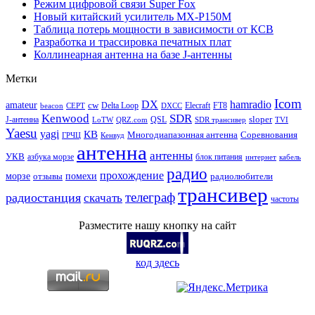
Режим цифровой связи Super Fox
Новый китайский усилитель MX-P150M
Таблица потерь мощности в зависимости от КСВ
Разработка и трассировка печатных плат
Коллинеарная антенна на базе J-антенны
Метки
Icom
DX
hamradio
amateur
cw
Delta Loop
Elecraft
FT8
beacon
CEPT
DXCC
Kenwood
SDR
sloper
J-антенна
QSL
LoTW
QRZ.com
SDR трансивер
TVI
Yaesu
yagi
КВ
Многодиапазонная антенна
Соревнования
ГРЧЦ
Кенвуд
антенна
антенны
УКВ
азбука морзе
блок питания
интернет
кабель
радио
прохождение
морзе
помехи
отзывы
радиолюбители
трансивер
телеграф
радиостанция
скачать
частоты
Разместите нашу кнопку на сайт
код здесь