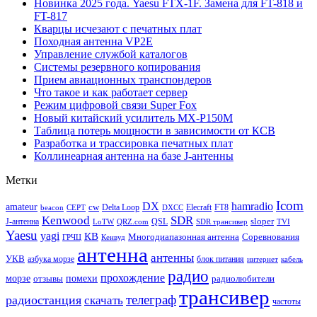
Новинка 2025 года. Yaesu FTX-1F. Замена для FT-818 и
FT-817
Кварцы исчезают с печатных плат
Походная антенна VP2E
Управление службой каталогов
Системы резервного копирования
Прием авиационных транспондеров
Что такое и как работает сервер
Режим цифровой связи Super Fox
Новый китайский усилитель MX-P150M
Таблица потерь мощности в зависимости от КСВ
Разработка и трассировка печатных плат
Коллинеарная антенна на базе J-антенны
Метки
Icom
DX
hamradio
amateur
cw
Delta Loop
Elecraft
FT8
beacon
CEPT
DXCC
Kenwood
SDR
sloper
J-антенна
QSL
LoTW
QRZ.com
SDR трансивер
TVI
Yaesu
yagi
КВ
Многодиапазонная антенна
Соревнования
ГРЧЦ
Кенвуд
антенна
антенны
УКВ
азбука морзе
блок питания
интернет
кабель
радио
прохождение
морзе
помехи
отзывы
радиолюбители
трансивер
телеграф
радиостанция
скачать
частоты