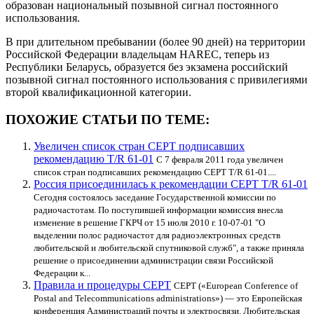
образован национальный позывной сигнал постоянного
использования.
В при длительном пребывании (более 90 дней) на территории
Российской Федерации владельцам HAREC, теперь из
Республики Беларусь, образуется без экзамена российский
позывной сигнал постоянного использования с привилегиями
второй квалификационной категории.
ПОХОЖИЕ СТАТЬИ ПО ТЕМЕ:
Увеличен список стран CEPT подписавших
рекомендацию T/R 61-01
С 7 февраля 2011 года увеличен
список стран подписавших рекомендацию CEPT T/R 61-01....
Россия присоединилась к рекомендации CEPT T/R 61-01
Сегодня состоялось заседание Государственной комиссии по
радиочастотам. По поступившей информации комиссия внесла
изменение в решение ГКРЧ от 15 июля 2010 г. 10-07-01 "О
выделении полос радиочастот для радиоэлектронных средств
любительской и любительской спутниковой служб", а также приняла
решение о присоединении администрации связи Российской
Федерации к...
Правила и процедуры СЕРТ
СЕРТ («European Conference of
Postal and Telecommunications administrations») — это Европейская
конференция Администраций почты и электросвязи. Любительская