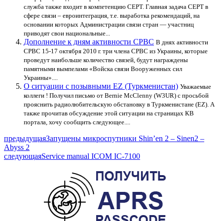
служба также входит в компетенцию СЕРТ. Главная задача СЕРТ в
сфере связи – евроинтеграция, т.е. выработка рекомендаций, на
основании которых Администрации связи стран — участниц
приводят свои национальные...
Дополнение к дням активности СРВС
В днях активности
СРВС 15-17 октября 2010 г. три члена СРВС из Украины, которые
проведут наибольше количество связей, будут награждены
памятными вымпелами «Войска связи Вооруженных сил
Украины»....
О ситуации с позывными EZ (Туркменистан)
Уважаемые
коллеги ! Получил письмо от Bernie McClenny (W3UR) c просьбой
прояснить радиолюбительскую обстановку в Туркменистане (EZ). А
также прочитав обсуждение этой ситуации на страницах КВ
портала, хочу сообщить следующее....
предыдущая
Запущены микроспутники Shin’en 2 – Sinen2 –
Abyss 2
следующая
Service manual ICOM IC-7100