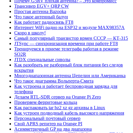
Почему G5RV плохая антенна? – Это компромисс
Трансивер EGV+ QRP CW
Простая антенна Bazooka
Что такое антенный балун
Как работает радиосвязь FT8
Интернет WiFi радио на ESP32 и модуле MAX98357A
Скоро в школу!
Самый популярный транзистор врмен СССР — КТ-315
JTSync — синхронизация времени при работе FT8
Тренируемся в приеме телеграфа работая в режиме
SO2R
JTDX специальные сиволы
Как разобрать не разборный блок питания без следов
вскрытия
Многодиапазонная антенна Цепелин или Американка
Что такое диаграмма Вольперта-Смита
Как устроена и работает беспроводная зарядка для
телефона
Делаем RTL-SDR сервер на Orange Pi Zero
Проверяем ферритовые кольца
Как распаковать tar bz2 xz gz архивы в Linux
Как устроен подводный кабель высокого напряжения
Персональный почтовый сервер
Свой APRS репитер на Orange PI
Асимметричный GP на два диапазона