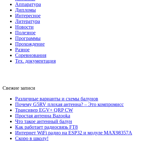
Аппаратура
Дипломы
Интересное
Литература
Новости
Полезное
Программы
Прохождение
Разное
Соревнования
Тех. документация
Свежие записи
Различные варианты и схемы балунов
Почему G5RV плохая антенна? – Это компромисс
Трансивер EGV+ QRP CW
Простая антенна Bazooka
Что такое антенный балун
Как работает радиосвязь FT8
Интернет WiFi радио на ESP32 и модуле MAX98357A
Скоро в школу!