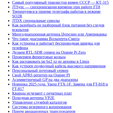
Самый популярный транзистор врмен СССР — КТ-315
JTSync — синхронизация времени при работе FT8
Тренируемся в приеме телеграфа работая в режиме
SO2R
JTDX специальные сиволы
Как разобрать не разборный блок питания без следов
вскрытия
Многодиапазонная антенна Цепелин или Американка
Что такое диаграмма Вольперта-Смита
Как устроена и работает беспроводная зарядка для
телефона
Делаем RTL-SDR сервер на Orange Pi Zero
Проверяем ферритовые кольца
Как распаковать tar bz2 xz gz архивы в Linux
Как устроен подводный кабель высокого напряжения
Персональный почтовый сервер
Свой APRS репитер на Orange PI
Асимметричный GP на два диапазона
Новинка 2025 года. Yaesu FTX-1F. Замена для FT-818 и
FT-817
Кварцы исчезают с печатных плат
Походная антенна VP2E
Управление службой каталогов
Системы резервного копирования
Прием авиационных транспондеров