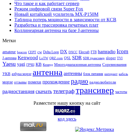
Что такое и как работает сервер
Режим цифровой связи Super Fox
Новый китайский усилитель MX-P150M
Таблица потерь мощности в зависимости от КСВ
Разработка и трассировка печатных плат
Коллинеарная антенна на базе J-антенны
Метки
Icom
DX
hamradio
amateur
cw
Delta Loop
Elecraft
FT8
beacon
CEPT
DXCC
Kenwood
SDR
sloper
J-антенна
QSL
LoTW
QRZ.com
SDR трансивер
TVI
Yaesu
yagi
КВ
Многодиапазонная антенна
Соревнования
ГРЧЦ
Кенвуд
антенна
антенны
УКВ
азбука морзе
блок питания
интернет
кабель
радио
прохождение
морзе
помехи
отзывы
радиолюбители
трансивер
телеграф
радиостанция
скачать
частоты
Разместите нашу кнопку на сайт
код здесь