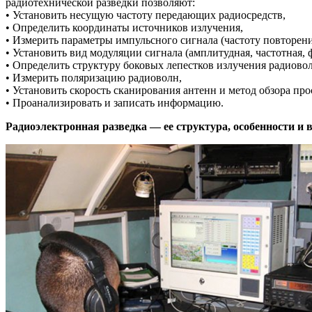
радиотехнической разведки позволяют:
• Установить несущую частоту передающих радиосредств,
• Определить координаты источников излучения,
• Измерить параметры импульсного сигнала (частоту повторени
• Установить вид модуляции сигнала (амплитудная, частотная, ф
• Определить структуру боковых лепестков излучения радиово
• Измерить поляризацию радиоволн,
• Установить скорость сканирования антенн и метод обзора пр
• Проанализировать и записать информацию.
Радиоэлектронная разведка — ее структура, особенности и