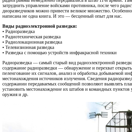
радиограммы немедленно передавались в штаб 11-й армии. Там
затруднить управление войсками противни­ка, после чего радис
диоразведчиков можно привести великое множество. Особенно 
написана не одна книга. И это — бесценный опыт для нас.
Виды радиоэлектронной разведки:
• Радиоразведка
• Радиотехническая разведка
• Радиолокационная разведка
• Телевизионная разведка
• Разведка с помощью устройств инфракрасной техники
Радиоразведка — самый старый вид радиоэлектронной разведк
содержание радиоразведки — обнаружение и перехват открыты
пеленгование их сигналов, анализ и обработка добываемой ин
местонахождения источников излучения. Сведения радиоразвед
содержании передаваемых сообщений позволяют выявлять план
установить местонахождение их штабов и командных пунктов у
оружия и др.