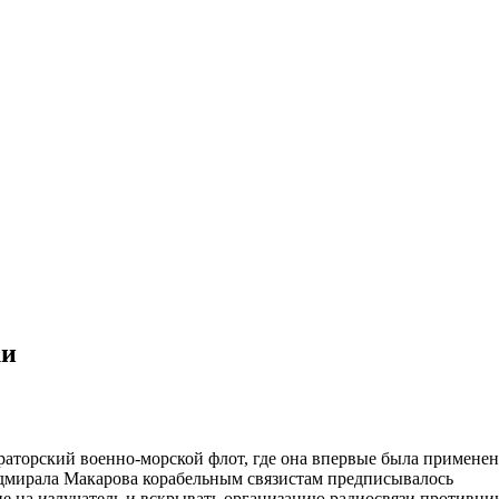
ки
аторский военно-морской флот, где она впервые была применен
дмирала Макарова корабельным связистам предписывалось
е на излучатель и вскрывать организацию радиосвязи противник