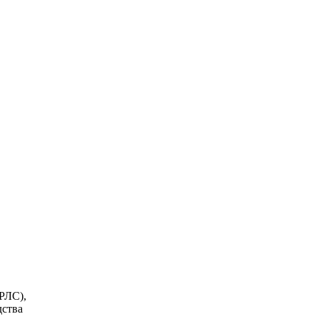
РЛС),
дства