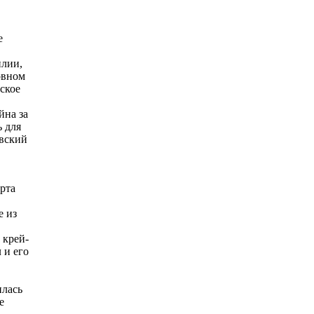
е
илии,
овном
ское
йна за
 для
овский
­та
е из
 крей­
 и его
илась
е