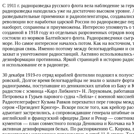
С 1911 г. радиоразведка русского флота вела наблюдение за г
радиоразведка находилась уже на достаточно высоком уровне.
разведывательные приемники и радиопеленгаторы, создавались
революции все наработки царской России по радиоразведке пе
наоборот, сохранены и приумножены. Интересно упомянуть о т
созданной в 1918 году из от­дельных разрозненных отрядов во
состояли из моряков Балтийского флота. Радиоразведчики сыгр
море. Но самое интересное началось потом. Как на восточном, 
проводная связь. Именно поэтому между белогвардейцами и си
захват и уничтожение радиостанций. Активно использовались 
дезинформации противника. Яркой страницей в историю радио
и использование ее в радиоигре.
30 декабря 1919-го отряд кораблей фло­тилии подошел к полу
ровский, Долгое время белогвардейцы не знали о захвате форт
радиограммы, поступавшие из деникинских штабов из Баку и Кр
радистом с эсминца «Карл Либкнехт» Н. Леруковым, работавши
Петровека в Гурьев парового судна «Лейла» с военной мисси
Радиотелеграфист Кузьма Равков перехватил пере говоры меж
сером «Президент Крюгер». Вскоре после того, как крейсер рас
адъютант застрелились, а сопрово­ждавшие генерала штабные 
английский и французский офицеры Дике и Ренар — советники
кументов — план совместного похода Дени­кина и Колчака на М
активная дезинформация белых. По распоряжению С. Кирова, во