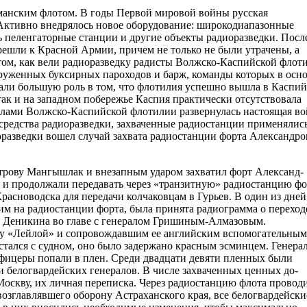
ерманским флотом. В годы Первой мировой войны русская
 Активно внедрялось новое оборудование: широкодиапазонные
 пеленгаторные станции и другие объекты радиоразведки. Посл
решли к Красной Армии, причем не только не были утрачены, а
ом, как вели радиоразведку радисты Волжско-Каспий­ской флот
оружен­ных буксирных пароходов и барж, команды которых в осн
а­ли большую роль в том, что флотилия успешно вышла в Каспий
так и на западном побережье Каспия практически отсутствовала
лами Волжско-Каспийской флотилии раз­вернулась настоящая во
средства радиоразведки, захваченные радиостанции применялись
раз­ведки вошел случай захвата радиостанции форта Александр
острову Мангышлак и внезапным ударом захватил форт Александ­
а и продолжали переда­вать через «транзитную» радиостанцию фор
асноводска для пе­редачи колчаковцам в Гурьев. В один из дней
м на радиостанции форта, была принята радиограмма о перехо­д
ей Деникина во главе с генералом Гришиным-Алмазовым.
ду «Лейлой» и сопровождав­шим ее английским вспомогательным
стался с судном, оно было задержано красным эсминцем. Гене­рал
офицеры попали в плен. Среди двадцати девяти пленных бы­ли
 белогвардейских генералов. В числе захваченных ценных до­
оскву, их личная пере­писка. Через радиостанцию флота провод
зглавлявшего оборо­ну Астраханского края, все белогвардейски