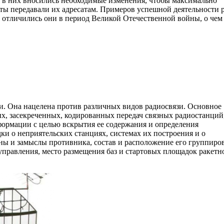
 в них вносились не­обходимые изменения, чтобы максимально
ты передавали их адреса­там. Примеров успешной деятельности р
отличились они в пе­риод Великой Отечественной войны, о чем
и. Она нацелена против различных видов радиосвязи. Основное
х, засекреченных, кодированных передач связных радиостанций
формации с целью вскрытия ее содержания и определения
ки о неприятельских станциях, системах их построения и о
ы и замыслы противника, состав и расположение его группиро
правления, место размещения баз и стартовых площадок ракетн