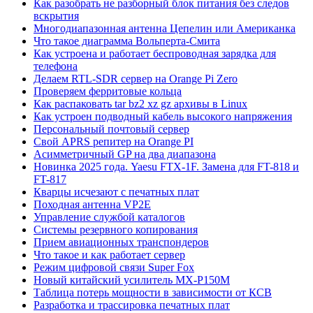
Как разобрать не разборный блок питания без следов
вскрытия
Многодиапазонная антенна Цепелин или Американка
Что такое диаграмма Вольперта-Смита
Как устроена и работает беспроводная зарядка для
телефона
Делаем RTL-SDR сервер на Orange Pi Zero
Проверяем ферритовые кольца
Как распаковать tar bz2 xz gz архивы в Linux
Как устроен подводный кабель высокого напряжения
Персональный почтовый сервер
Свой APRS репитер на Orange PI
Асимметричный GP на два диапазона
Новинка 2025 года. Yaesu FTX-1F. Замена для FT-818 и
FT-817
Кварцы исчезают с печатных плат
Походная антенна VP2E
Управление службой каталогов
Системы резервного копирования
Прием авиационных транспондеров
Что такое и как работает сервер
Режим цифровой связи Super Fox
Новый китайский усилитель MX-P150M
Таблица потерь мощности в зависимости от КСВ
Разработка и трассировка печатных плат