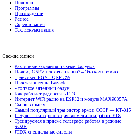
Полезное
Программы
Прохождение
Разное
Соревнования
Тех. документация
Свежие записи
Различные варианты и схемы балунов
Почему G5RV плохая антенна? – Это компромисс
Трансивер EGV+ QRP CW
Простая антенна Bazooka
Что такое антенный балун
Как работает радиосвязь FT8
Интернет WiFi радио на ESP32 и модуле MAX98357A
Скоро в школу!
Самый популярный транзистор врмен СССР — КТ-315
JTSync — синхронизация времени при работе FT8
Тренируемся в приеме телеграфа работая в режиме
SO2R
JTDX специальные сиволы