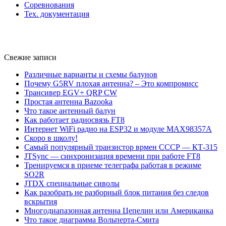
Соревнования
Тех. документация
Свежие записи
Различные варианты и схемы балунов
Почему G5RV плохая антенна? – Это компромисс
Трансивер EGV+ QRP CW
Простая антенна Bazooka
Что такое антенный балун
Как работает радиосвязь FT8
Интернет WiFi радио на ESP32 и модуле MAX98357A
Скоро в школу!
Самый популярный транзистор врмен СССР — КТ-315
JTSync — синхронизация времени при работе FT8
Тренируемся в приеме телеграфа работая в режиме
SO2R
JTDX специальные сиволы
Как разобрать не разборный блок питания без следов
вскрытия
Многодиапазонная антенна Цепелин или Американка
Что такое диаграмма Вольперта-Смита