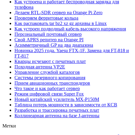
Как устроена и работает беспроводная зарядка для
телефона
Делаем RTL-SDR сервер на Orange Pi Zero
Проверяем ферритовые кольца
Как распаковать tar bz2 xz gz архивы в Linux
Как устроен подводный кабель высокого напряжения
Персональный почтовый сервер
Свой APRS репитер на Orange PI
Асимметричный GP на два диапазона
Новинка 2025 года. Yaesu FTX-1F. Замена для FT-818 и
FT-817
Кварцы исчезают с печатных плат
Походная антенна VP2E
Управление службой каталогов
Системы резервного копирования
Прием авиационных транспондеров
Что такое и как работает сервер
Режим цифровой связи Super Fox
Новый китайский усилитель MX-P150M
Таблица потерь мощности в зависимости от КСВ
Разработка и трассировка печатных плат
Коллинеарная антенна на базе J-антенны
Метки