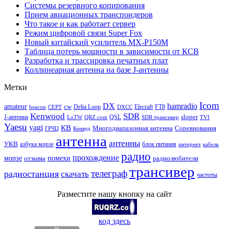
Системы резервного копирования
Прием авиационных транспондеров
Что такое и как работает сервер
Режим цифровой связи Super Fox
Новый китайский усилитель MX-P150M
Таблица потерь мощности в зависимости от КСВ
Разработка и трассировка печатных плат
Коллинеарная антенна на базе J-антенны
Метки
Icom
DX
hamradio
amateur
cw
Delta Loop
Elecraft
FT8
beacon
CEPT
DXCC
Kenwood
SDR
sloper
J-антенна
QSL
LoTW
QRZ.com
SDR трансивер
TVI
Yaesu
yagi
КВ
Многодиапазонная антенна
Соревнования
ГРЧЦ
Кенвуд
антенна
антенны
УКВ
азбука морзе
блок питания
интернет
кабель
радио
прохождение
морзе
помехи
отзывы
радиолюбители
трансивер
телеграф
радиостанция
скачать
частоты
Разместите нашу кнопку на сайт
код здесь