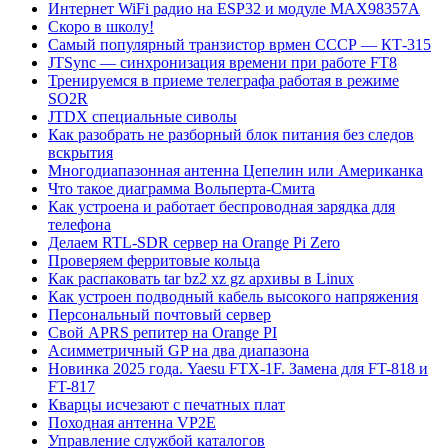
Интернет WiFi радио на ESP32 и модуле MAX98357A
Скоро в школу!
Самый популярный транзистор врмен СССР — КТ-315
JTSync — синхронизация времени при работе FT8
Тренируемся в приеме телеграфа работая в режиме
SO2R
JTDX специальные сиволы
Как разобрать не разборный блок питания без следов
вскрытия
Многодиапазонная антенна Цепелин или Американка
Что такое диаграмма Вольперта-Смита
Как устроена и работает беспроводная зарядка для
телефона
Делаем RTL-SDR сервер на Orange Pi Zero
Проверяем ферритовые кольца
Как распаковать tar bz2 xz gz архивы в Linux
Как устроен подводный кабель высокого напряжения
Персональный почтовый сервер
Свой APRS репитер на Orange PI
Асимметричный GP на два диапазона
Новинка 2025 года. Yaesu FTX-1F. Замена для FT-818 и
FT-817
Кварцы исчезают с печатных плат
Походная антенна VP2E
Управление службой каталогов