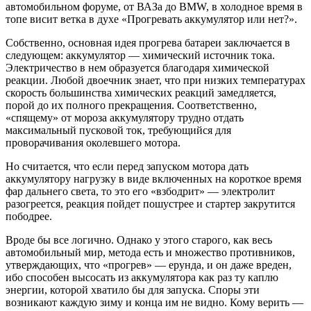
автомобильном форуме, от ВАЗа до BMW, в холодное время в
топе висит ветка в духе «Прогревать аккумулятор или нет?».
Собственно, основная идея прогрева батареи заключается в
следующем: аккумулятор — химический источник тока.
Электричество в нем образуется благодаря химической
реакции. Любой двоечник знает, что при низких температурах
скорость большинства химических реакций замедляется,
порой до их полного прекращения. Соответственно,
«спящему» от мороза аккумулятору трудно отдать
максимальный пусковой ток, требующийся для
проворачивания околевшего мотора.
Но считается, что если перед запуском мотора дать
аккумулятору нагрузку в виде включенных на короткое время
фар дальнего света, то это его «взбодрит» — электролит
разогреется, реакция пойдет пошустрее и стартер закрутится
пободрее.
Вроде бы все логично. Однако у этого старого, как весь
автомобильный мир, метода есть и множество противников,
утверждающих, что «прогрев» — ерунда, и он даже вреден,
ибо способен высосать из аккумулятора как раз ту каплю
энергии, которой хватило бы для запуска. Споры эти
возникают каждую зиму и конца им не видно. Кому верить —