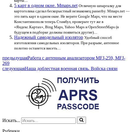
карты....
5 карт в одном окне. Mmaps.net
Отличную шпаргалку для
картоголика сделал бескорыстный незнакомец passerby. Mmaps.net —
это пять карт в одном окне. Не верите Google Maps, что на месте
Константинополя теперь Стамбул, проверьте тут же в
«Яндекс.Картах», Bing Maps, Yahoo Maps и OpenStreetMaps (в
будущем в подборке должны появиться другие)....
Надежный самодельный изолятор
Удобный способ
изготовления самодельных изоляторов. При разрыве, антенное
полотно останется висеть....
предыдущая
Работа с антенным анализатором MFJ-259, MFJ-
269
следующая
Наша доблестная военная связь. Войска связи
Искать...
Рубрики