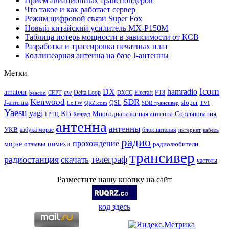
Прием авиационных транспондеров
Что такое и как работает сервер
Режим цифровой связи Super Fox
Новый китайский усилитель MX-P150M
Таблица потерь мощности в зависимости от КСВ
Разработка и трассировка печатных плат
Коллинеарная антенна на базе J-антенны
Метки
Icom
DX
hamradio
amateur
cw
Delta Loop
Elecraft
FT8
beacon
CEPT
DXCC
Kenwood
SDR
sloper
J-антенна
QSL
LoTW
QRZ.com
SDR трансивер
TVI
Yaesu
yagi
КВ
Многодиапазонная антенна
Соревнования
ГРЧЦ
Кенвуд
антенна
антенны
УКВ
азбука морзе
блок питания
интернет
кабель
радио
прохождение
морзе
помехи
отзывы
радиолюбители
трансивер
телеграф
радиостанция
скачать
частоты
Разместите нашу кнопку на сайт
код здесь