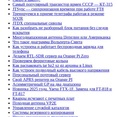
Самый популярный транзистор врмен СССР — КТ-315
JTSync — синхронизация времени при работе FT8
Тренируемся в приеме телеграфа работая в режиме
SO2R
JTDX специальные сиволы
Как разобрать не разборный блок питания без следов
вскрытия
Многодиапазонная антенна Цепелин или Американка
Что такое диаграмма Вольперта-Смита
Как устроена и работает беспроводная зарядка для
телефона
Делаем RTL-SDR сервер на Orange Pi Zero
Проверяем ферритовые кольца
Как распаковать tar bz2 xz gz архивы в Linux
Как устроен подводный кабель высокого напряжения
Персональный почтовый сервер
Свой APRS репитер на Orange PI
Асимметричный GP на два диапазона
Новинка 2025 года. Yaesu FTX-1F. Замена для FT-818 и
FT-817
Кварцы исчезают с печатных плат
Походная антенна VP2E
Управление службой каталогов
Системы резервного копирования