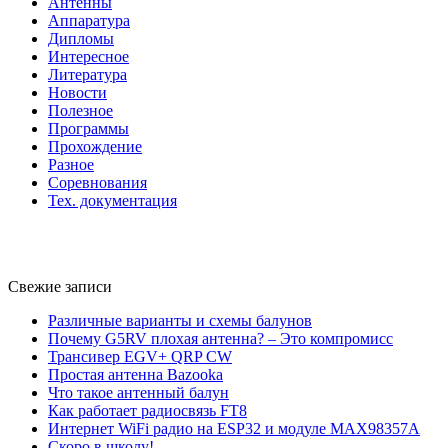
Антенны
Аппаратура
Дипломы
Интересное
Литература
Новости
Полезное
Программы
Прохождение
Разное
Соревнования
Тех. документация
Свежие записи
Различные варианты и схемы балунов
Почему G5RV плохая антенна? – Это компромисс
Трансивер EGV+ QRP CW
Простая антенна Bazooka
Что такое антенный балун
Как работает радиосвязь FT8
Интернет WiFi радио на ESP32 и модуле MAX98357A
Скоро в школу!