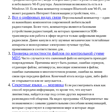
и небольшого Wi-Fi роутера. Аналогичная возможность есть и в
Windows 10. Если ваш компьютер оснащен Bluetooth или Wi-Fi, он
может раздавать Интернет близлежащим устройствам, что...
Все о цифровых видах связи
Персональный компьютер – один
из важнейших компонентов современной любительской
радиостанции. Более того, компьютеры являются базовыми
устройствами радиостанций, на которых применяются SDR-
трансиверы или работа в эфире ведется только цифровыми видами
радиосвязи. Давно канули в лету шумные механические телетайпные
аппараты и монохромные электронно-лучевые трубки,
применявшиеся соответственно для...
Проверка целостности файлов по контрольной сумме
MD5
Часто случается что скаченный файл из интернета приходит
поврежденным. Причиниы могут быть разные, ошибки серверов,
отдающие файлы; антивирусы, вносящие изменения в файлы;
ошибки скачивания в многопоточном режиме, ошибки на линии
связи при передачи файлов. Конечный итога всегда один, либо файл
не открывается или не запускается...
Секретные языки — морзянка
Если рассматривать язык как
способ передачи информации, то кроме тех, что изучает
лингвистика, найдется еще под сотню других вариантов и
разновидностей общения. На видео программы «ЕХперименты» мы
познакомимся с самыми удивительными способами коммуникаций,
которые существуют в современном мире и которые люди