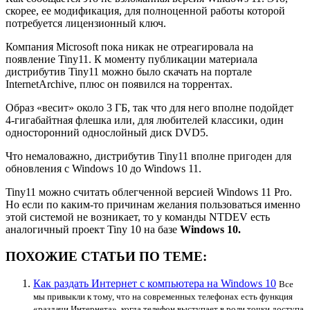
скорее, ее модификация, для полноценной работы которой
потребуется лицензионный ключ.
Компания Microsoft пока никак не отреагировала на
появление Tiny11. К моменту публикации материала
дистрибутив Tiny11 можно было скачать на портале
InternetArchive, плюс он появился на торрентах.
Образ «весит» около 3 ГБ, так что для него вполне подойдет
4-гигабайтная флешка или, для любителей классики, один
односторонний однослойный диск DVD5.
Что немаловажно, дистрибутив Tiny11 вполне пригоден для
обновления с Windows 10 до Windows 11.
Tiny11 можно считать облегченной версией Windows 11 Pro.
Но если по каким-то причинам желания пользоваться именно
этой системой не возникает, то у команды NTDEV есть
аналогичный проект Tiny 10 на базе
Windows 10.
ПОХОЖИЕ СТАТЬИ ПО ТЕМЕ:
Как раздать Интернет с компьютера на Windows 10
Все
мы привыкли к тому, что на современных телефонах есть функция
«раздачи Интернета», когда телефон выступает в роли точки доступа