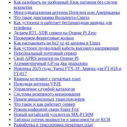
Как разобрать не разборный блок питания без следов
вскрытия
Многодиапазонная антенна Цепелин или Американка
Что такое диаграмма Вольперта-Смита
Как устроена и работает беспроводная зарядка для
телефона
Делаем RTL-SDR сервер на Orange Pi Zero
Проверяем ферритовые кольца
Как распаковать tar bz2 xz gz архивы в Linux
Как устроен подводный кабель высокого напряжения
Персональный почтовый сервер
Свой APRS репитер на Orange PI
Асимметричный GP на два диапазона
Новинка 2025 года. Yaesu FTX-1F. Замена для FT-818 и
FT-817
Кварцы исчезают с печатных плат
Походная антенна VP2E
Управление службой каталогов
Системы резервного копирования
Прием авиационных транспондеров
Что такое и как работает сервер
Режим цифровой связи Super Fox
Новый китайский усилитель MX-P150M
Таблица потерь мощности в зависимости от КСВ
Разработка и трассировка печатных плат