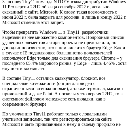
За основу Tiny11 команда NTDEV взяла дистрибутив Windows
11 Pro версии 22Н2 образца сентября 2022 г., легально
скачанный с сайта Microsoft. К слову, такая возможность с
июня 2022 г. была закрыта для россиян, и лишь к концу 2022 г.
Microsoft отменила этот запрет.
Чтобы превратить Windows 11 в Tiny11, разработчики
вырезали из нее множество компонентов. Подробный список
удаленных элементов авторы проекта не представили, но
доподлинно известно, что в нем числится браузер Edge. Как и
в случае с IE подавляющее большинство пользователей
используют Edge только для скачивания браузера Chrome – у
последнего 65,4% мирового рынка, у Edge – лишь 4,46% , хотя
ему почти восемь лет.
В составе Tiny11 остались калькулятор, блокнот, все
специальные возможности (опции для людей с
ограниченными возможностями), а также терминал, магазин
приложений и даже Paint. А поскольку это версия 22Н2, то в
системном файловом менеджере есть вкладки, как в
современном браузере.
По умолчанию Tiny11 работает только с локальными
учетными записями, так что регистрироваться на сайте
Microsoft и быть привязанным к нему и своему профилю не