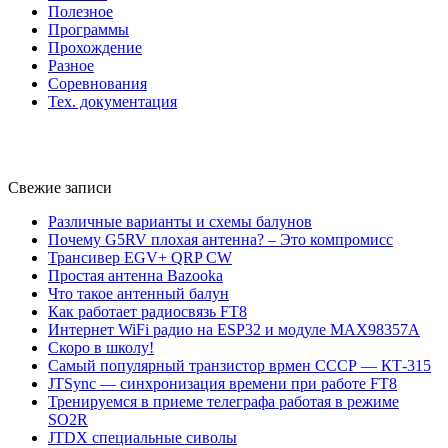
Полезное
Программы
Прохождение
Разное
Соревнования
Тех. документация
Свежие записи
Различные варианты и схемы балунов
Почему G5RV плохая антенна? – Это компромисс
Трансивер EGV+ QRP CW
Простая антенна Bazooka
Что такое антенный балун
Как работает радиосвязь FT8
Интернет WiFi радио на ESP32 и модуле MAX98357A
Скоро в школу!
Самый популярный транзистор врмен СССР — КТ-315
JTSync — синхронизация времени при работе FT8
Тренируемся в приеме телеграфа работая в режиме
SO2R
JTDX специальные сиволы