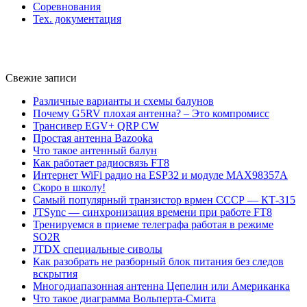
Соревнования
Тех. документация
Свежие записи
Различные варианты и схемы балунов
Почему G5RV плохая антенна? – Это компромисс
Трансивер EGV+ QRP CW
Простая антенна Bazooka
Что такое антенный балун
Как работает радиосвязь FT8
Интернет WiFi радио на ESP32 и модуле MAX98357A
Скоро в школу!
Самый популярный транзистор врмен СССР — КТ-315
JTSync — синхронизация времени при работе FT8
Тренируемся в приеме телеграфа работая в режиме
SO2R
JTDX специальные сиволы
Как разобрать не разборный блок питания без следов
вскрытия
Многодиапазонная антенна Цепелин или Американка
Что такое диаграмма Вольперта-Смита