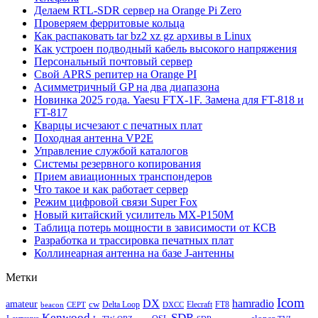
Делаем RTL-SDR сервер на Orange Pi Zero
Проверяем ферритовые кольца
Как распаковать tar bz2 xz gz архивы в Linux
Как устроен подводный кабель высокого напряжения
Персональный почтовый сервер
Свой APRS репитер на Orange PI
Асимметричный GP на два диапазона
Новинка 2025 года. Yaesu FTX-1F. Замена для FT-818 и
FT-817
Кварцы исчезают с печатных плат
Походная антенна VP2E
Управление службой каталогов
Системы резервного копирования
Прием авиационных транспондеров
Что такое и как работает сервер
Режим цифровой связи Super Fox
Новый китайский усилитель MX-P150M
Таблица потерь мощности в зависимости от КСВ
Разработка и трассировка печатных плат
Коллинеарная антенна на базе J-антенны
Метки
Icom
DX
hamradio
amateur
cw
Delta Loop
Elecraft
FT8
beacon
CEPT
DXCC
Kenwood
SDR