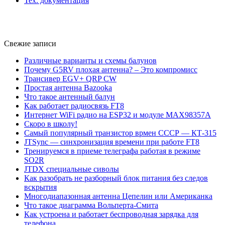
Тех. документация
Свежие записи
Различные варианты и схемы балунов
Почему G5RV плохая антенна? – Это компромисс
Трансивер EGV+ QRP CW
Простая антенна Bazooka
Что такое антенный балун
Как работает радиосвязь FT8
Интернет WiFi радио на ESP32 и модуле MAX98357A
Скоро в школу!
Самый популярный транзистор врмен СССР — КТ-315
JTSync — синхронизация времени при работе FT8
Тренируемся в приеме телеграфа работая в режиме
SO2R
JTDX специальные сиволы
Как разобрать не разборный блок питания без следов
вскрытия
Многодиапазонная антенна Цепелин или Американка
Что такое диаграмма Вольперта-Смита
Как устроена и работает беспроводная зарядка для
телефона