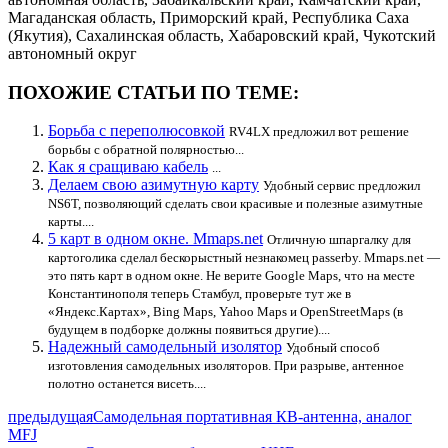
Магаданская область, Приморский край, Республика Саха
(Якутия), Сахалинская область, Хабаровский край, Чукотский
автономный округ
ПОХОЖИЕ СТАТЬИ ПО ТЕМЕ:
Борьба с переполюсовкой
RV4LX предложил вот решение
борьбы с обратной полярностью...
Как я сращиваю кабель
...
Делаем свою азимутную карту
Удобный сервис предложил
NS6T, позволяющий сделать свои красивые и полезные азимутные
карты....
5 карт в одном окне. Mmaps.net
Отличную шпаргалку для
картоголика сделал бескорыстный незнакомец passerby. Mmaps.net —
это пять карт в одном окне. Не верите Google Maps, что на месте
Константинополя теперь Стамбул, проверьте тут же в
«Яндекс.Картах», Bing Maps, Yahoo Maps и OpenStreetMaps (в
будущем в подборке должны появиться другие)....
Надежный самодельный изолятор
Удобный способ
изготовления самодельных изоляторов. При разрыве, антенное
полотно останется висеть....
предыдущая
Самодельная портативная КВ-антенна, аналог
MFJ