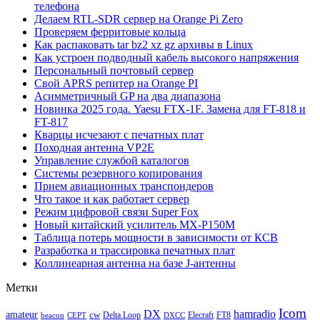
телефона
Делаем RTL-SDR сервер на Orange Pi Zero
Проверяем ферритовые кольца
Как распаковать tar bz2 xz gz архивы в Linux
Как устроен подводный кабель высокого напряжения
Персональный почтовый сервер
Свой APRS репитер на Orange PI
Асимметричный GP на два диапазона
Новинка 2025 года. Yaesu FTX-1F. Замена для FT-818 и
FT-817
Кварцы исчезают с печатных плат
Походная антенна VP2E
Управление службой каталогов
Системы резервного копирования
Прием авиационных транспондеров
Что такое и как работает сервер
Режим цифровой связи Super Fox
Новый китайский усилитель MX-P150M
Таблица потерь мощности в зависимости от КСВ
Разработка и трассировка печатных плат
Коллинеарная антенна на базе J-антенны
Метки
Icom
DX
hamradio
amateur
cw
Delta Loop
Elecraft
FT8
beacon
CEPT
DXCC