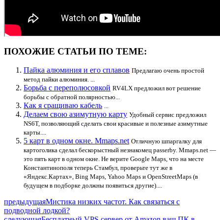
ПОХОЖИЕ СТАТЬИ ПО ТЕМЕ:
Пайка алюминия и его сплавов
Предлагаю очень простой
метод пайки алюминия. ...
Борьба с переполюсовкой
RV4LX предложил вот решение
борьбы с обратной полярностью...
Как я сращиваю кабель
...
Делаем свою азимутную карту
Удобный сервис предложил
NS6T, позволяющий сделать свои красивые и полезные азимутные
карты....
5 карт в одном окне. Mmaps.net
Отличную шпаргалку для
картоголика сделал бескорыстный незнакомец passerby. Mmaps.net —
это пять карт в одном окне. Не верите Google Maps, что на месте
Константинополя теперь Стамбул, проверьте тут же в
«Яндекс.Картах», Bing Maps, Yahoo Maps и OpenStreetMaps (в
будущем в подборке должны появиться другие)....
предыдущая
Мистика низких частот. Как связаться с
подводной лодкой?
следующая
Бесплатный VPS сервер от Amazon ваш ПК в