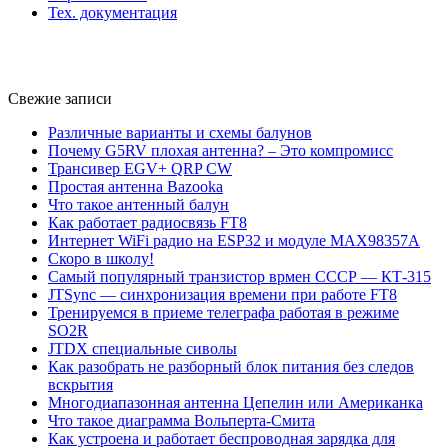
Тех. документация
Свежие записи
Различные варианты и схемы балунов
Почему G5RV плохая антенна? – Это компромисс
Трансивер EGV+ QRP CW
Простая антенна Bazooka
Что такое антенный балун
Как работает радиосвязь FT8
Интернет WiFi радио на ESP32 и модуле MAX98357A
Скоро в школу!
Самый популярный транзистор врмен СССР — КТ-315
JTSync — синхронизация времени при работе FT8
Тренируемся в приеме телеграфа работая в режиме
SO2R
JTDX специальные сиволы
Как разобрать не разборный блок питания без следов
вскрытия
Многодиапазонная антенна Цепелин или Американка
Что такое диаграмма Вольперта-Смита
Как устроена и работает беспроводная зарядка для