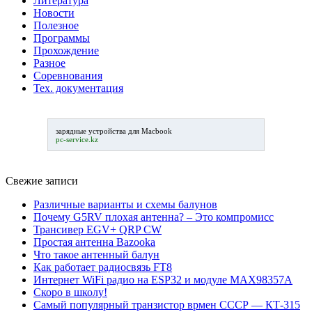
Литература
Новости
Полезное
Программы
Прохождение
Разное
Соревнования
Тех. документация
зарядные устройства для Macbook
pc-service.kz
Свежие записи
Различные варианты и схемы балунов
Почему G5RV плохая антенна? – Это компромисс
Трансивер EGV+ QRP CW
Простая антенна Bazooka
Что такое антенный балун
Как работает радиосвязь FT8
Интернет WiFi радио на ESP32 и модуле MAX98357A
Скоро в школу!
Самый популярный транзистор врмен СССР — КТ-315