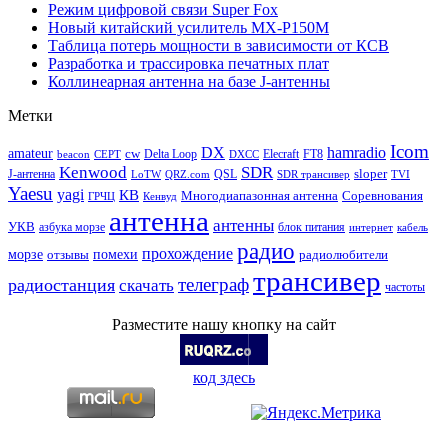
Режим цифровой связи Super Fox
Новый китайский усилитель MX-P150M
Таблица потерь мощности в зависимости от КСВ
Разработка и трассировка печатных плат
Коллинеарная антенна на базе J-антенны
Метки
Icom
DX
hamradio
amateur
cw
Delta Loop
Elecraft
FT8
beacon
CEPT
DXCC
Kenwood
SDR
sloper
J-антенна
QSL
LoTW
QRZ.com
SDR трансивер
TVI
Yaesu
yagi
КВ
Многодиапазонная антенна
Соревнования
ГРЧЦ
Кенвуд
антенна
антенны
УКВ
азбука морзе
блок питания
интернет
кабель
радио
прохождение
морзе
помехи
отзывы
радиолюбители
трансивер
телеграф
радиостанция
скачать
частоты
Разместите нашу кнопку на сайт
код здесь