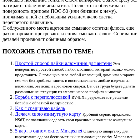
натирают таблеткой анальгина. После этого облуживают
поверхность припоем ПОС-50 (или близким к нему),
прижимая к ней с небольшим усилием жало слегка
перегретого паяльника.
С облуженного места ацетоном смывают остатки флюса, еще
раз осторожно прогревают и снова смывают флюс. Спаивание
деталей производят обычным образом.
ПОХОЖИЕ СТАТЬИ ПО ТЕМЕ:
Простой способ пайки алюминия для антенн
Это
невероятно простой способ пайки алюминия который только можно
представить. С помощью него любой желающий, дома или в гараже
сможет без проблем чинить и восстанавливать любые изделия из
алюминия, без всякой аргоновой сварки. Вы без труда будете делать
различные конструкции из алюминиевого профиля и многое...
Борьба с переполюсовкой
RV4LX предложил вот решение
борьбы с обратной полярностью...
Как я сращиваю кабель
...
Делаем свою азимутную карту
Удобный сервис предложил
NS6T, позволяющий сделать свои красивые и полезные азимутные
карты....
5 карт в одном окне. Mmaps.net
Отличную шпаргалку для
картоголика сделал бескорыстный незнакомец passerby. Mmaps.net —