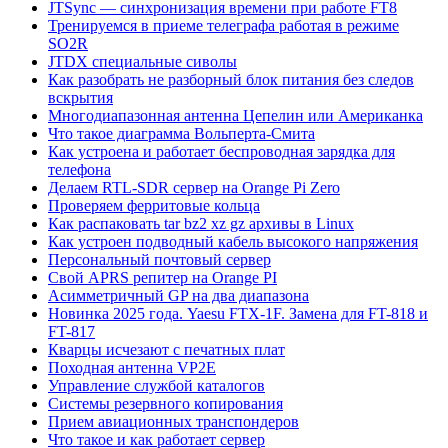
JTSync — синхронизация времени при работе FT8
Тренируемся в приеме телеграфа работая в режиме
SO2R
JTDX специальные сиволы
Как разобрать не разборный блок питания без следов
вскрытия
Многодиапазонная антенна Цепелин или Американка
Что такое диаграмма Вольперта-Смита
Как устроена и работает беспроводная зарядка для
телефона
Делаем RTL-SDR сервер на Orange Pi Zero
Проверяем ферритовые кольца
Как распаковать tar bz2 xz gz архивы в Linux
Как устроен подводный кабель высокого напряжения
Персональный почтовый сервер
Свой APRS репитер на Orange PI
Асимметричный GP на два диапазона
Новинка 2025 года. Yaesu FTX-1F. Замена для FT-818 и
FT-817
Кварцы исчезают с печатных плат
Походная антенна VP2E
Управление службой каталогов
Системы резервного копирования
Прием авиационных транспондеров
Что такое и как работает сервер