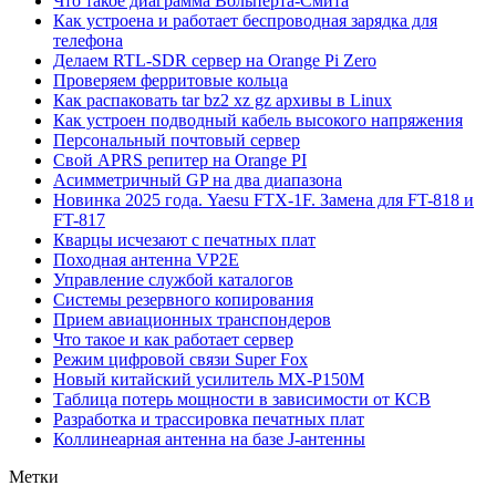
Что такое диаграмма Вольперта-Смита
Как устроена и работает беспроводная зарядка для
телефона
Делаем RTL-SDR сервер на Orange Pi Zero
Проверяем ферритовые кольца
Как распаковать tar bz2 xz gz архивы в Linux
Как устроен подводный кабель высокого напряжения
Персональный почтовый сервер
Свой APRS репитер на Orange PI
Асимметричный GP на два диапазона
Новинка 2025 года. Yaesu FTX-1F. Замена для FT-818 и
FT-817
Кварцы исчезают с печатных плат
Походная антенна VP2E
Управление службой каталогов
Системы резервного копирования
Прием авиационных транспондеров
Что такое и как работает сервер
Режим цифровой связи Super Fox
Новый китайский усилитель MX-P150M
Таблица потерь мощности в зависимости от КСВ
Разработка и трассировка печатных плат
Коллинеарная антенна на базе J-антенны
Метки