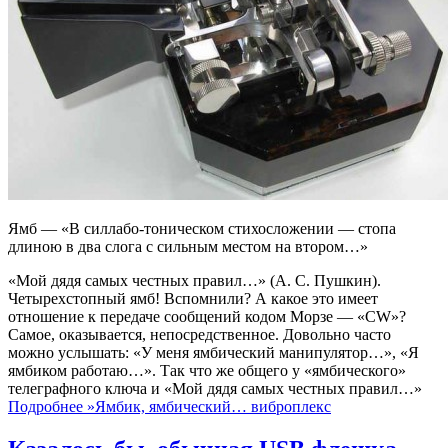
Ямб — «В силлабо-тоническом стихосложении — стопа
длиною в два слога с сильным местом на втором…»
«Мой дядя самых честных правил…» (А. С. Пушкин).
Четырехстопный ямб! Вспомнили? А какое это имеет
отношение к передаче сообщений кодом Морзе — «CW»?
Самое, оказывается, непосредственное. Довольно часто
можно услышать: «У меня ямбический манипулятор…», «Я
ямбиком работаю…». Так что же общего у «ямбического»
телеграфного ключа и «Мой дядя самых честных правил…»
Подробнее »
Ямбик, ямбический… виброплекс