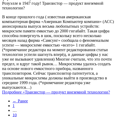
Розуэлле в 1947 году! Транзистор — продукт внеземной
технологии?
В конце прошлого года ( известная американская
компьютерная фирма «Американ Компьютер компани» (АСС)
анонсировала выпуск весьма любопытных устройств:
микросхем памяти емкостью до 2000 гигабайт. Такая цифра
способна повергнуть в шок, поскольку всего несколько
месяцев назад фирма «Самсунг» сообщала о феноменальом
успехе — микросхеме емкостью «всего» 1 гигабайт.
(*примечание редактора на момент редактирования статьи
технологии успели шагнуть вперёд, и данные цифры у нас
уже не вызывают удивления) Многие считали, что это почти
предел, и вдруг такой рывок… Микросхемы удалось создать
на основе нового емкостного прибора, названного
транспозитором. Сейчас транспозитор патентуется, а
уникальные микросхемы должны выйти в производство в
середине 1999 года. (*примечание редактора уже
выпускаются…)
Подробнее »
Транзистор — продукт внеземной технологии?
← Ранее
1
…
10