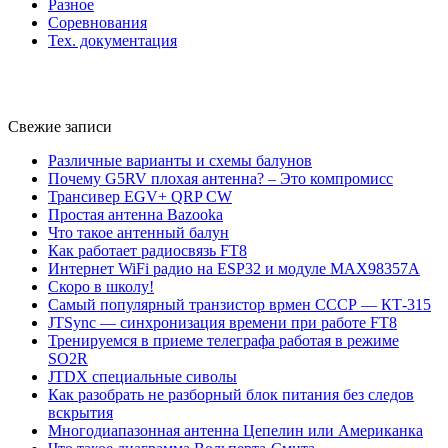
Разное
Соревнования
Тех. документация
Свежие записи
Различные варианты и схемы балунов
Почему G5RV плохая антенна? – Это компромисс
Трансивер EGV+ QRP CW
Простая антенна Bazooka
Что такое антенный балун
Как работает радиосвязь FT8
Интернет WiFi радио на ESP32 и модуле MAX98357A
Скоро в школу!
Самый популярный транзистор врмен СССР — КТ-315
JTSync — синхронизация времени при работе FT8
Тренируемся в приеме телеграфа работая в режиме
SO2R
JTDX специальные сиволы
Как разобрать не разборный блок питания без следов
вскрытия
Многодиапазонная антенна Цепелин или Американка