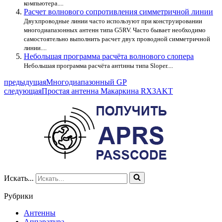
компьютера....
Расчет волнового сопротивления симметричной линии
Двухпроводные линии часто используют при конструировании
многодиапазонных антенн типа G5RV. Часто бывает необходимо
самостоятельно выполнить расчет двух проводной симметричной
линии....
Небольшая программа расчёта волнового слопера
Небольшая программа расчёта антtнны типа Sloper....
предыдущая
Многодиапазонный GP
следующая
Простая антенна Макаркина RX3AKT
Искать...
Рубрики
Антенны
Аппаратура