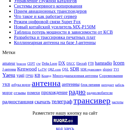
Управление службой каталогов
Системы резервного копирования
Прием авиационных транспондеров
Что такое и как работает сервер
Режим цифровой связи Super Fox
Новый китайский усилитель MX-P150M
Таблица потерь мощности в зависимости от КСВ
Разработка и трассировка печатных плат
Коллинеарная антенна на базе J-антенны
Метки
Icom
DX
hamradio
amateur
cw
Delta Loop
Elecraft
FT8
beacon
CEPT
DXCC
Kenwood
SDR
sloper
J-антенна
QSL
LoTW
QRZ.com
SDR трансивер
TVI
Yaesu
yagi
КВ
Многодиапазонная антенна
Соревнования
ГРЧЦ
Кенвуд
антенна
антенны
УКВ
азбука морзе
блок питания
интернет
кабель
радио
прохождение
морзе
помехи
отзывы
радиолюбители
трансивер
телеграф
радиостанция
скачать
частоты
Разместите нашу кнопку на сайт
код здесь