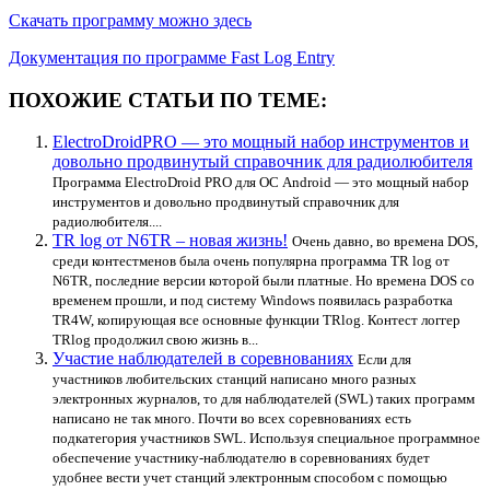
Скачать программу можно здесь
Документация по программе Fast Log Entry
ПОХОЖИЕ СТАТЬИ ПО ТЕМЕ:
ElectroDroidPRO — это мощный набор инструментов и
довольно продвинутый справочник для радиолюбителя
Программа ElectroDroid PRO для ОС Android — это мощный набор
инструментов и довольно продвинутый справочник для
радиолюбителя....
TR log от N6TR – новая жизнь!
Очень давно, во времена DOS,
среди контестменов была очень популярна программа TR log от
N6TR, последние версии которой были платные. Но времена DOS со
временем прошли, и под систему Windows появилась разработка
TR4W, копирующая все основные функции TRlog. Контест логгер
TRlog продолжил свою жизнь в...
Участие наблюдателей в соревнованиях
Если для
участников любительских станций написано много разных
электронных журналов, то для наблюдателей (SWL) таких программ
написано не так много. Почти во всех соревнованиях есть
подкатегория участников SWL. Используя специальное программное
обеспечение участнику-наблюдателю в соревнованиях будет
удобнее вести учет станций электронным способом с помощью