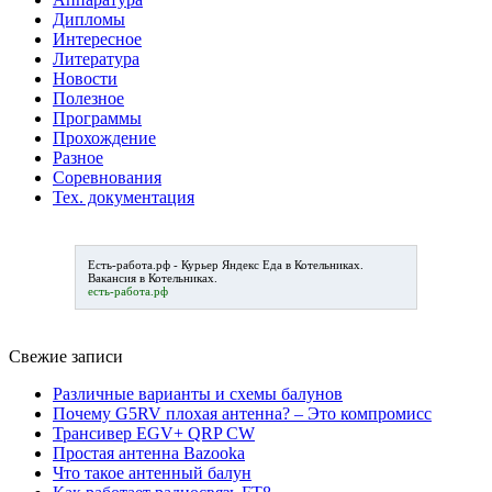
Дипломы
Интересное
Литература
Новости
Полезное
Программы
Прохождение
Разное
Соревнования
Тех. документация
Есть-работа.рф -
Курьер Яндекс Еда в Котельниках
.
Вакансия в Котельниках.
есть-работа.рф
Свежие записи
Различные варианты и схемы балунов
Почему G5RV плохая антенна? – Это компромисс
Трансивер EGV+ QRP CW
Простая антенна Bazooka
Что такое антенный балун