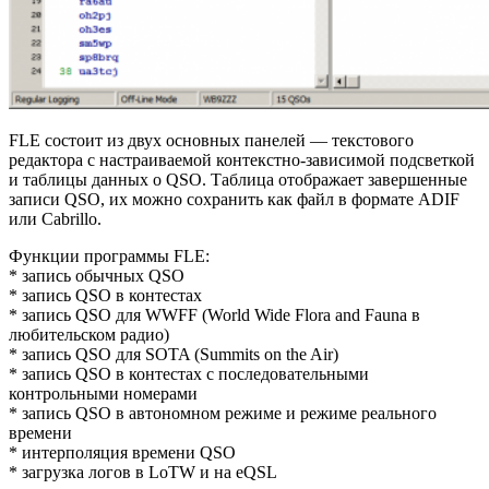
FLE состоит из двух основных панелей — текстового
редактора с настраиваемой контекстно-зависимой подсветкой
и таблицы данных о QSO. Таблица отображает завершенные
записи QSO, их можно сохранить как файл в формате ADIF
или Cabrillo.
Функции программы FLE:
* запись обычных QSO
* запись QSO в контестах
* запись QSO для WWFF (World Wide Flora and Fauna в
любительском радио)
* запись QSO для SOTA (Summits on the Air)
* запись QSO в контестах с последовательными
контрольными номерами
* запись QSO в автономном режиме и режиме реального
времени
* интерполяция времени QSO
* загрузка логов в LoTW и на eQSL