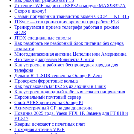
Как работает радиосвязь FT8
Интернет WiFi радио на ESP32 и модуле MAX98357A
Скоро в школу!
Самый популярный транзистор врмен СССР — КТ-315
JTSync — синхронизация времени при работе FT8
Тренируемся в приеме телеграфа работая в режиме
SO2R
JTDX специальные сиволы
Как разобрать не разборный блок питания без следов
вскрытия
Многодиапазонная антенна Цепелин или Американка
Что такое диаграмма Вольперта-Смита
Как устроена и работает беспроводная зарядка для
телефона
Делаем RTL-SDR сервер на Orange Pi Zero
Проверяем ферритовые кольца
Как распаковать tar bz2 xz gz архивы в Linux
Как устроен подводный кабель высокого напряжения
Персональный почтовый сервер
Свой APRS репитер на Orange PI
Асимметричный GP на два диапазона
Новинка 2025 года. Yaesu FTX-1F. Замена для FT-818 и
FT-817
Кварцы исчезают с печатных плат
Походная антенна VP2E