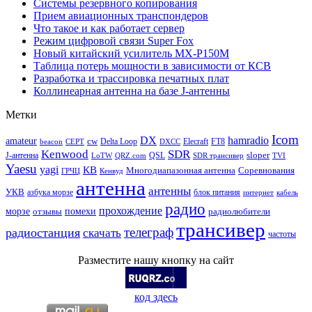
Системы резервного копирования
Прием авиационных транспондеров
Что такое и как работает сервер
Режим цифровой связи Super Fox
Новый китайский усилитель MX-P150M
Таблица потерь мощности в зависимости от КСВ
Разработка и трассировка печатных плат
Коллинеарная антенна на базе J-антенны
Метки
Icom
DX
hamradio
amateur
cw
Delta Loop
Elecraft
FT8
beacon
CEPT
DXCC
Kenwood
SDR
sloper
J-антенна
QSL
LoTW
QRZ.com
SDR трансивер
TVI
Yaesu
yagi
КВ
Многодиапазонная антенна
Соревнования
ГРЧЦ
Кенвуд
антенна
антенны
УКВ
азбука морзе
блок питания
интернет
кабель
радио
прохождение
морзе
помехи
отзывы
радиолюбители
трансивер
телеграф
радиостанция
скачать
частоты
Разместите нашу кнопку на сайт
код здесь