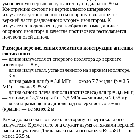
укороченную вертикальную антенну на диапазон 80 м.
Конструкция состоит из вертикального штыревого
излучателя, установленного на опорном изоляторе и в
верхней части разделенного вторым изолятором. К
излучателю подключена дельтообразная рамка, а ниже
опорного изолятора в качестве противовеса располагается
полуволновой диполь.
Размеры перечисленных элементов конструкции антенны
составляют:
— длина излучателя от опорного изолятора до верхнего
изолятора — 8 м;
— длина излучателя, установленного на верхнем изоляторе,
— 3 м;
— длина рамки для fp = 3,8 МГц — около 7,7 м (для fp = 3,5
МГц — около 9,35 м);
— длина одного плеча диполя (противовеса) для fp = 3,8 МГц
— минимум 18,7 м (для fp = 3,5 МГц — минимум 20,35 м);
— высота размещения диполя над поверхностью земли
(крыши) — не менее 2 м.
Рамка должна быть отведена в сторону от вертикального
излучателя. Кроме того, она служит двумя оттяжками верхней
части излучателя. Длина коаксиального кабеля RG-58U — не
менее 26,5 м.