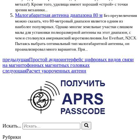
металл!). Кроме того, удилища имеют хороший «строй» с точки
зрения механики...
Малогабаритная антенна диапазона 80 м
Без преувеличения
можно сказать, что 80-метровый диапазон является одним из
наиболее популярных. Однако многие земельные участки слишком
малы для установки полноразмерной антенны на этот диапазон, с
чем и столкнулся американский коротковолновик Joe Everhart, N2CX.
Пытаясь выбрать оптимальный тип малогабаритной антенны, он
проанализировал много вариантов. При...
предыдущая
Простой аудиоинтерфейс цифровых видов связи
на магнитофонных магнитных головках
следующая
Расчет укороченных антенн
Искать...
Рубрики