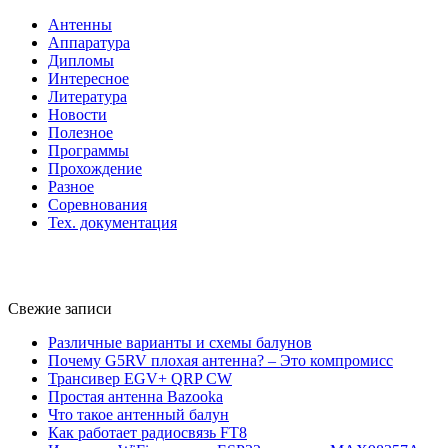
Антенны
Аппаратура
Дипломы
Интересное
Литература
Новости
Полезное
Программы
Прохождение
Разное
Соревнования
Тех. документация
Свежие записи
Различные варианты и схемы балунов
Почему G5RV плохая антенна? – Это компромисс
Трансивер EGV+ QRP CW
Простая антенна Bazooka
Что такое антенный балун
Как работает радиосвязь FT8