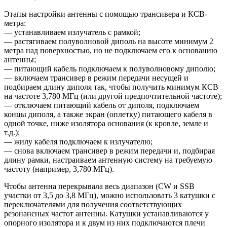
Этапы настройки антенны с помощью трансивера и КСВ-
метра:
— устанавливаем излучатель с рамкой;
— растягиваем полуволновой диполь на высоте минимум 2
метра над поверхностью, но не подключаем его к основанию
антенны;
— питающий кабель подключаем к полуволновому диполю;
— включаем трансивер в режим передачи несущей и
подбираем длину диполя так, чтобы получить минимум КСВ
на частоте 3,780 МГц (или другой предпочтительной частоте);
— отключаем питающий кабель от диполя, подключаем
концы диполя, а также экран (оплетку) питающего кабеля в
одной точке, ниже изолятора основания (к кровле, земле и
т.д.);
— жилу кабеля подключаем к излучателю;
— снова включаем трансивер в режим передачи и, подбирая
длину рамки, настраиваем антенную систему на требуемую
частоту (например, 3,780 МГц).
Чтобы антенна перекрывала весь диапазон (CW и SSB
участки от 3,5 до 3,8 МГц), можно использовать 3 катушки с
переключателями для получения соответствующих
резонансных частот антенны. Катушки устанавливаются у
опорного изолятора и к двум из них подключаются плечи