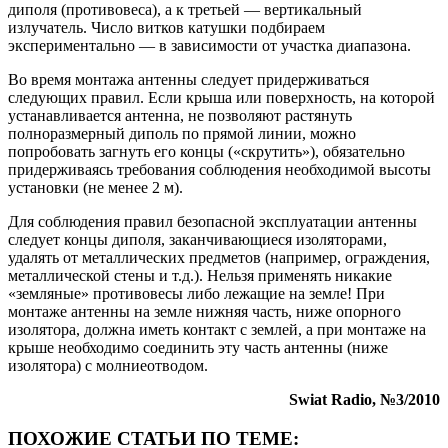
диполя (противовеса), а к третьей — вертикальный
излучатель. Число витков катушки подбираем
экспериментально — в зависимости от участка диапазона.
Во время монтажа антенны следует придерживаться
следующих правил. Если крыша или поверхность, на которой
устанавливается антенна, не позволяют растянуть
полноразмерный диполь по прямой линии, можно
попробовать загнуть его концы («скрутить»), обязательно
придерживаясь требования соблюдения необходимой высоты
установки (не менее 2 м).
Для соблюдения правил безопасной эксплуатации антенны
следует концы диполя, заканчивающиеся изоляторами,
удалять от металлических предметов (например, ограждения,
металлической стены и т.д.). Нельзя применять никакие
«земляные» противовесы либо лежащие на земле! При
монтаже антенны на земле нижняя часть, ниже опорного
изолятора, должна иметь контакт с землей, а при монтаже на
крыше необходимо соединить эту часть антенны (ниже
изолятора) с молниеотводом.
Swiat Radio, №3/2010
ПОХОЖИЕ СТАТЬИ ПО ТЕМЕ: