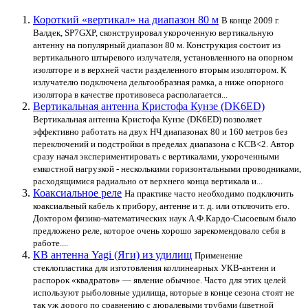
Короткий «вертикал» на диапазон 80 м
В конце 2009 г.
Валдек, SP7GXP, сконструировал укороченную вертикальную
антенну на популярный диапазон 80 м. Конструкция состоит из
вертикального штыревого излучателя, установленного на опорном
изоляторе и в верхней части разделенного вторым изолятором. К
излучателю подключена дельтообразная рамка, а ниже опорного
изолятора в качестве противовеса располагается...
Вертикальная антенна Кристофа Кунзе (DK6ED)
Вертикальная антенна Кристофа Кунзе (DK6ED) позволяет
эффективно работать на двух НЧ диапазонах 80 и 160 метров без
переключений и подстройки в пределах диапазона с КСВ<2. Автор
сразу начал экспериментировать с вертикалами, укороченными
емкостной нагрузкой - несколькими горизонтальными проводниками,
расходящимися радиально от верхнего конца вертикала и...
Коаксиальное реле
На практике часто необходимо подключить
коаксиальный кабель к прибору, антенне и т. д. или отключить его.
Доктором физико-математических наук А.Ф.Кардо-Сысоевым было
предложено реле, которое очень хорошо зарекомендовало себя в
работе....
КВ антенна Yagi (Яги) из удилищ
Применение
стеклопластика для изготовления коллинеарных УКВ-антенн и
распорок «квадратов» — явление обычное. Часто для этих целей
используют рыболовные удилища, которые в конце сезона стоят не
так уж дорого по сравнению с дюралевыми трубами (цветной