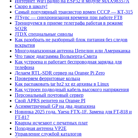
Интернет WiFi радио на ESP32 и модуле MAX98357A
Скоро в школу!
Самый популярный транзистор врмен СССР — КТ-315
JTSync — синхронизация времени при работе FT8
Тренируемся в приеме телеграфа работая в режиме
SO2R
JTDX специальные сиволы
Как разобрать не разборный блок питания без следов
вскрытия
Многодиапазонная антенна Цепелин или Американка
Что такое диаграмма Вольперта-Смита
Как устроена и работает беспроводная зарядка для
телефона
Делаем RTL-SDR сервер на Orange Pi Zero
Проверяем ферритовые кольца
Как распаковать tar bz2 xz gz архивы в Linux
Как устроен подводный кабель высокого напряжения
Персональный почтовый сервер
Свой APRS репитер на Orange PI
Асимметричный GP на два диапазона
Новинка 2025 года. Yaesu FTX-1F. Замена для FT-818 и
FT-817
Кварцы исчезают с печатных плат
Походная антенна VP2E
Управление службой каталогов