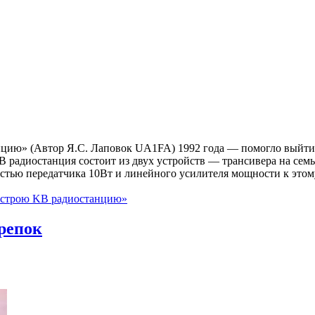
нцию» (Автор Я.С. Лаповок UA1FA) 1992 года — помогло выйти
 радиостанция состоит из двух устройств — трансивера на семь
тью передатчика 10Вт и линейного усилителя мощности к этом
Я строю KB радиостанцию»
репок