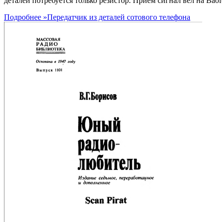
деталей потребуется только резистор. Прием сигнал вел на Bao
Подробнее »
Передатчик из деталей сотового телефона