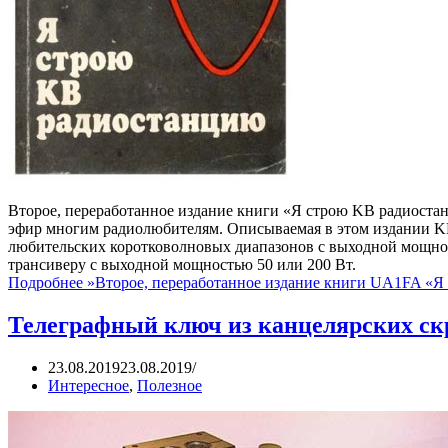
Второе, переработанное издание книги «Я строю KB радиоста
эфир многим радиолюбителям. Описываемая в этом издании KB
любительских коротковолновых диапазонов с выходной мощнос
трансиверу с выходной мощностью 50 или 200 Вт.
Подробнее »
Второе, переработанное издание книги UA1FA «
Телеграфный ключ из канцелярских ск
23.08.2019
23.08.2019
Интересное
,
Полезное