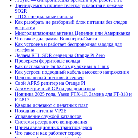
Тренируемся в приеме телеграфа работая в режиме
SO2R
JTDX специальные сиволы
Как разобрать не разборный блок питания без следов
вскрытия
Многодиапазонная антенна Цепелин или Американка
Что такое диаграмма Вольперта-Смита
Как устроена и работает беспроводная зарядка для
телефона
Делаем RTL-SDR сервер на Orange Pi Zero
Проверяем ферритовые кольца
Как распаковать tar bz2 xz gz архивы в Linux
Как устроен подводный кабель высокого напряжения
Персональный почтовый сервер
Свой APRS репитер на Orange PI
Асимметричный GP на два диапазона
Новинка 2025 года. Yaesu FTX-1F. Замена для FT-818 и
FT-817
Кварцы исчезают с печатных плат
Походная антенна VP2E
Управление службой каталогов
Системы резервного копирования
Прием авиационных транспондеров
Что такое и как работает сервер