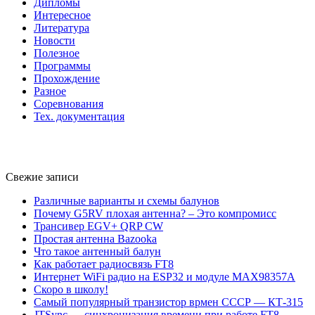
Дипломы
Интересное
Литература
Новости
Полезное
Программы
Прохождение
Разное
Соревнования
Тех. документация
Свежие записи
Различные варианты и схемы балунов
Почему G5RV плохая антенна? – Это компромисс
Трансивер EGV+ QRP CW
Простая антенна Bazooka
Что такое антенный балун
Как работает радиосвязь FT8
Интернет WiFi радио на ESP32 и модуле MAX98357A
Скоро в школу!
Самый популярный транзистор врмен СССР — КТ-315
JTSync — синхронизация времени при работе FT8