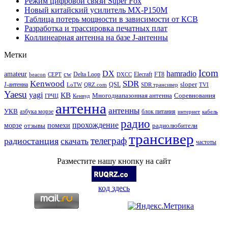
Режим цифровой связи Super Fox
Новый китайский усилитель MX-P150M
Таблица потерь мощности в зависимости от КСВ
Разработка и трассировка печатных плат
Коллинеарная антенна на базе J-антенны
Метки
Icom
DX
hamradio
amateur
cw
Delta Loop
Elecraft
FT8
beacon
CEPT
DXCC
Kenwood
SDR
sloper
J-антенна
QSL
LoTW
QRZ.com
SDR трансивер
TVI
Yaesu
yagi
КВ
Многодиапазонная антенна
Соревнования
ГРЧЦ
Кенвуд
антенна
антенны
УКВ
азбука морзе
блок питания
интернет
кабель
радио
прохождение
морзе
помехи
отзывы
радиолюбители
трансивер
телеграф
радиостанция
скачать
частоты
Разместите нашу кнопку на сайт
код здесь