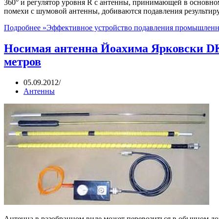
360° и регулятор уровня R с антенны, принимающей в основно
помехи с шумовой антенны, добиваются подавления результи
Подробнее »
Эффективное устройство подавления промышленн
Носимая антенна Йоахима Ярковски DK2
метров
05.09.2012
Антенны
Антенна в разобранном виде может перевозиться в обычном до