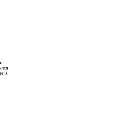
ыл
ялся
r is