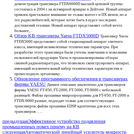
демонстрация трансивера FTDX9000D высшей ценовой группы
состоялась в 2004 г. на всемирной ярмарке в Дейтоне. Новый аппарат
привлек пристальное внимание не только контест и DX менов, но и
тех радиолюбителей, которые хотят быть в курсе последних
достижений техники. Новый аппарат представляет собой нечто
большее,...
Обзор KB трансивера Yaesu FTDX5000D
Трансивер Yaesu
FTDX5000 представляет собой стационарный аппарат элитного
класса, имеющий великолепные технические параметры. При
разработке этого трансивера были учтены замечания и пожелания
пользователей продукции Yaesu и проанализированы обзоры
связной радиоаппаратуры, что позволило сконструировать аппарат,
имеющий исключительный набор технических характеристик и
превосходную эргономику....
Обновление программного обеспечения в трансиверах
фирмы YAESU
Данное описание аналогично для трансиверов
фирмы YAESU FT-950, FT-2000, FT-5000, FT-9000 с небольшой
разницей. Файлы прошивки микропрограммы для FT-950, FT-2000 и
FTDX-9000 разные, подходят только для соответствующих
трансиверов, файлы прошивки EDSP идентичны для всех этих
трансиверов…...
предыдущая
Эффективное устройство подавления
промышленных помех приему на КВ
следующая
Автоматический линейный усилитель мощности