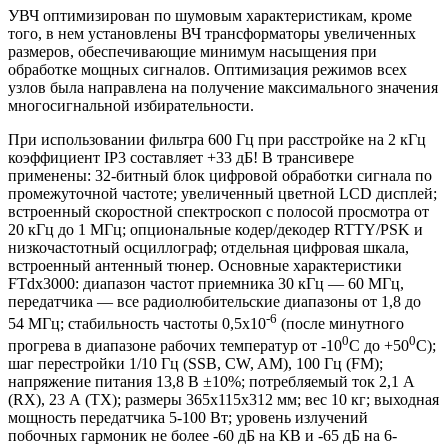
УВЧ оптимизирован по шумовым характеристикам, кроме
того, в нем установлены ВЧ трансформаторы увеличенных
размеров, обеспечивающие минимум насыщения при
обработке мощных сигналов. Оптимизация режимов всех
узлов была направлена на получение максимального значения
многосигнальной из­бирательности.
При использовании фильтра 600 Гц при рас­стройке на 2 кГц
коэффициент IP3 составляет +33 дБ! В транси­вере
применены: 32-битный блок цифровой обработки сигна­ла по
промежуточной частоте; увеличенный цветной LCD дис­плей;
встроенный скоростной спектроскоп с полосой просмотра от
20 кГц до 1 МГц; опциональные кодер/декодер RTTY/PSK и
низкочастотный осциллограф; отдельная цифровая шкала,
встроенный антенный тюнер. Основные характеристики
FTdx3000: диапазон частот приемника 30 кГц — 60 МГц,
пере­датчика — все радиолюбительские диапазоны от 1,8 до
-6
54 МГц; стабильность частоты 0,5х10
(после минутного
0
0
прогрева в диапазоне рабочих температур от -10
С до +50
С);
шаг перестройки 1/10 Гц (SSB, CW, AM), 100 Гц (FM);
напряжение пи­тания 13,8 В ±10%; потребляемый ток 2,1 A
(RX), 23 А (ТХ); размеры 365x115x312 мм; вес 10 кг; выходная
мощность пере­датчика 5-100 Вт; уровень излучений
побочных гармоник не более -60 дБ на КВ и -65 дБ на 6-