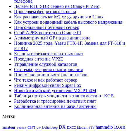
телефона
Делаем RTL-SDR сервер на Orange Pi Zero
Проверяем ферритовые кольца
Как распаковать tar bz2 xz gz архивы в Linux
Как устроен подводный кабель высокого напряжения
Персональный почтовый сервер
Свой APRS репитер на Orange PI
Асимметричный GP на два диапазона
Новинка 2025 года. Yaesu FTX-1F. Замена для FT-818 и
FT-817
Кварцы исчезают с печатных плат
Походная антенна VP2E
Управление службой каталогов
Системы резервного копирования
Прием авиационных транспондеров
Что такое и как работает сервер
Режим цифровой связи Super Fox
Новый китайский усилитель MX-P150M
Таблица потерь мощности в зависимости от КСВ
Разработка и трассировка печатных плат
Коллинеарная антенна на базе J-антенны
Метки
Icom
DX
hamradio
amateur
cw
Delta Loop
Elecraft
FT8
beacon
CEPT
DXCC