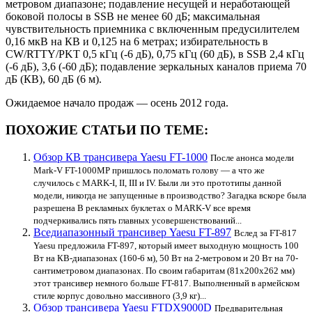
метровом диапазоне; подав­ление несущей и неработающей
боковой полосы в SSB не ме­нее 60 дБ; максимальная
чувствительность приемника с вклю­ченным предусилителем
0,16 мкВ на КВ и 0,125 на 6 метрах; избирательность в
CW/RTTY/PKT 0,5 кГц (-6 дБ), 0,75 кГц (­60 дБ), в SSB 2,4 кГц
(-6 дБ), 3,6 (-60 дБ); подавление зер­кальных каналов приема 70
дБ (КВ), 60 дБ (6 м).
Ожидаемое начало продаж — осень 2012 года.
ПОХОЖИЕ СТАТЬИ ПО ТЕМЕ:
Обзор КВ трансивера Yaesu FT-1000
После анонса модели
Mark-V FT-1000MP пришлось поломать голову — а что же
случилось с MARK-I, II, III и IV. Были ли это прототипы данной
модели, никогда не запущенные в производство? Загадка вскоре была
разрешена В рекламных буклетах о MARK-V все время
подчеркивались пять главных усовершенствований...
Вседиапазонный трансивер Yaesu FT-897
Вслед за FT-817
Yaesu предложила FT-897, который имеет выходную мощность 100
Вт на КВ-диапазонах (160-6 м), 50 Вт на 2-метровом и 20 Вт на 70-
сантиметровом диапазонах. По своим габаритам (81x200x262 мм)
этот трансивер немного больше FT-817. Выполненный в армейском
стиле корпус довольно массивного (3,9 кг)...
Обзор трансивера Yaesu FTDX9000D
Предварительная