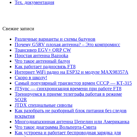
Тех. документация
Свежие записи
Различные варианты и схемы балунов
Почему G5RV плохая антенна? – Это компромисс
Трансивер EGV+ QRP CW
Простая антенна Bazooka
Что такое антенный балун
Как работает радиосвязь FT8
Интернет WiFi радио на ESP32 и модуле MAX98357A
Скоро в школу!
Самый популярный транзистор врмен СССР — КТ-315
JTSync — синхронизация времени при работе FT8
Тренируемся в приеме телеграфа работая в режиме
SO2R
JTDX специальные сиволы
Как разобрать не разборный блок питания без следов
вскрытия
Многодиапазонная антенна Цепелин или Американка
Что такое диаграмма Вольперта-Смита
Как устроена и работает беспроводная зарядка для