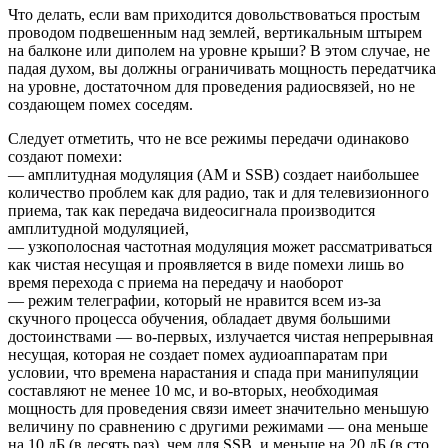
Что делать, если вам приходится довольствоваться простым
проводом подвешенным над землей, вертикальным штырем
на балконе или диполем на уровне крыши? В этом случае, не
падая духом, вы должны ограничивать мощность передатчика
на уровне, достаточном для проведения радиосвязей, но не
создающем помех соседям.
Следует отметить, что не все режимы передачи одинаково
создают помехи:
— амплитудная модуляция (AM и SSB) создает наибольшее
количество проблем как для радио, так и для телевизионного
приема, так как передача видеосигнала производится
амплитудной модуляцией,
— узкополосная частотная модуляция может рассматриваться
как чистая несущая и проявляется в виде помехи лишь во
время перехода с приема на передачу и наоборот
— режим телеграфии, который не нравится всем из-за
скучного процесса обучения, обладает двумя большими
достоинствами — во-первых, излучается чистая непрерывная
несущая, которая не создает помех аудиоаппаратам при
условии, что времена нарастания и спада при манипуляции
составляют не менее 10 мс, и во-вторых, необходимая
мощность для проведения связи имеет значительно меньшую
величину по сравнению с другими режимами — она меньше
на 10 дБ (в десять раз), чем для SSB, и меньше на 20 дБ (в сто