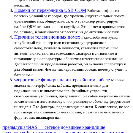
несколько...
Помехи от переходника USB-COM
Работая в эфире из
полевых условий за городом, где уровень индустриальных помех
чрезвычайно мал, обнаружилось, что трансивер регистрирует
слабые QRM от включенного ноутбука. Эти помехи принимаются
по-разному, в зависимости от расстояния до антенны и её типа....
Причины телевизионных помех
Радиолюбитель купил
зарубежный трансивер (или изготовил супертрансивер
самостоятельно), усилитель мощности, установил фирменные
антенны, понаставил всевозможных фильтров в сигнальные и
питающие цепи аппаратуры, обеспечил качественное заземление.
Удовлетворенный проделанной работой, он включил аппаратуру и
дал общий вызов. Чем же так недовольны соседи, почему стучат по
батареям и...
Ферритовые фильтры на интерфейсном кабеле
Многие
видели на интерфейсных кабелях, предназначенных для
подключения к компьютерам периферийных устройств,
своеобразные утолщения, представляющие собой надетые на кабель
заключенные в пластмассовую или резиновую оболочку ферритовые
цилиндры. Это фильтры, подавляющие помехи. К сожалению, не все
производители отличаются честностью, в результате чего вместо
ферритовых цилиндров на...
предыдущая
NAS — сетевое домашнее хранилище
следующая
Двухдиапазонная J-антенна на высокочастотные