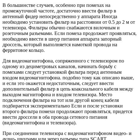
В большинстве случаев, особенно при помехах на
промежуточной частоте, достаточно ввести фильтр в
антенный фидер непосредственно у аппарата Иногда
необходимо установить фильтр на расстоянии от 0.5 до 2 м от
телевизора. Фильтры обычно снабжаются вилочным и
розеточным разъемами. Если помеха продолжает проявляться,
необходимо ввести в шнур питания аппарата запорный
дроссель, который выполняется намоткой провода на
ферритовое кольцо.
Для видеомагнитофона, сопряженного с телевизором по
одному из дециметровых каналов, начинать борьбу с
помехами следует установкой фильтра перед антенным
входом видеомагнитофона. подобно тому как описано выше,
и если это окажется недостаточным, следует ввести
дополнительный фильтр в цепь коаксиального кабеля между
выходом магнитофона и входом телевизора. Место
подключения фильтра на тот или другой конец кабеля
подбирается экспериментально Если и после установки
второго фильтра помехи продолжают проявляться, придется
ввести дроссели в оба провода сетевого питания
(видеомагнитофона и телевизора).
При соединении телевизора с видеомагнитофоном видео- и
аудио- шнурами или через разъемы типа SCART