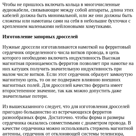
Чтобы не пришлось включать кольца в многочисленные
аудиокабели, связывающие между собой аппараты, длина этих
кабелей должна быть минимальной, или же они должны быть
сложены или намотаны сами на себя в небольшие бухточки с
креплением маленькими нейлоновыми хомутиками.
Изготовление запорных дросселей
Нужные дроссели изготавливаются намоткой на ферритовый
сердечник определенного числа витков провода, в цепь
которого необходимо включить индуктивность Высокая
магнитная проницаемость ферритов позволяет при намотке на
них катушек получить значительную индуктивность при
малом числе витков. Если этот сердечник образует замкнутую
магнитную цепь, то он не подвержен влиянию внешних
магнитных полей. Для дросселей качество феррита имеет
второстепенное значение, так как можно допустить даже
значительные потери.
Из вышесказанного следует, что для изготовления дросселей
пригодно большинство из встречающихся ферритов
разнообразных форм. Достаточно. чтобы форма и размеры
сердечника оказались совместимыми с диаметром провода. В
качестве сердечника можно использовать стержень магнитной
антенны, сердечник от отклоняющей системы телевизора,