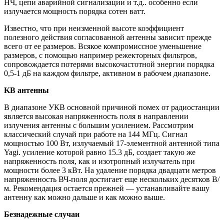
НЧ, цепи аварийной сигнализации и т.д.. особенно если
излучается мощность порядка сотен ватт.
Известно, что при неизменной высоте коэффициент
полезного действия согласованной антенны зависит прежде
всего от ее размеров. Всякое компромиссное уменьшение
размеров, с помощью например режекторных фильтров,
сопровождается потерями высокочастотной энергии порядка
0,5-1 дБ на каждом фильтре, активном в рабочем диапазоне.
KB антенны
В диапазоне УКВ основной причиной помех от радиостанции
является высокая напряженность поля в направлении
излучения антенны с большим усилением. Рассмотрим
классический случай при работе на 144 МГц. Сигнал
мощностью 100 Вт, излучаемый 17-элементной антенной типа
Yagi. усиление которой равно 15.3 дБ, создает такую же
напряженность поля, как и изотропный излучатель при
мощности более 3 кВт. На удаление порядка двадцати метров
напряженность ВЧ-поля достигает еще нескольких десятков В/
м. Рекомендация остается прежней — устанавливайте вашу
антенну как можно дальше и как можно выше.
Безнадежные случаи