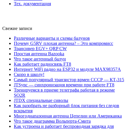
Тех. документация
Свежие записи
Различные варианты и схемы балунов
Почему G5RV плохая антенна? – Это компромисс
Трансивер EGV+ QRP CW
Простая антенна Bazooka
Что такое антенный балун
Как работает радиосвязь FT8
Интернет WiFi радио на ESP32 и модуле MAX98357A
Скоро в школу!
Самый популярный транзистор врмен СССР — КТ-315
JTSync — синхронизация времени при работе FT8
Тренируемся в приеме телеграфа работая в режиме
SO2R
JTDX специальные сиволы
Как разобрать не разборный блок питания без следов
вскрытия
Многодиапазонная антенна Цепелин или Американка
Что такое диаграмма Вольперта-Смита
Как устроена и работает беспроводная зарядка для