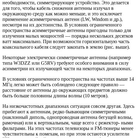
необходимости, симметрирующее устройство. Это делается
для того, чтобы кабель снижения антенны излучал в
окружающую среду как можно меньше, и это исключает
применение асимметричных антенн (LW, Windom и др.),
несмотря на их достоинства. В условиях ограниченного
пространства асимметричные антенны пригодны только для
излучения малых мощностей — порядка нескольких десятков
ватт максимально. При возможности горизонтальную часть
коаксиального кабеля следует закопать в землю (рис. выше).
Некоторые электрически симметричные антенны (например
типа W3DZZ или G5RV) требуют особого внимания в силу
асимметрии их излучающей части на некоторых диапазонах.
В условиях ограниченного пространства на частотах выше 14
МГц легко может быть соблюдено следующее правило —
расстояние от антенны до окружающих предметов должно
быть больше половины длины волны (10 метров).
На низкочастотных диапазонах ситуация совсем другая. Здесь
прибегают к антеннам, редко бывающим симметричными
(наклонный диполь, однопроводная антенна бегущей волны,
рамочная) или к вертикальным, чаще всего с режектор- ными
фильтрами. На этих частотах телевизоры и FM-тюнеры менее
чувствительны к помехам, но при этом остаются усилители