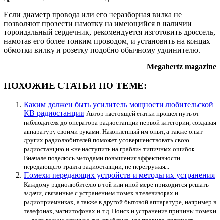
Если диаметр провода или его неразборная вилка не
позволяют провести намотку на имеющийся в наличии
тороидальный сердечник, рекомендуется изготовить дроссель,
намотав его более тонким проводом, и установить на концах
обмотки вилку и розетку подобно обычному удлинителю.
Megahertz magazine
ПОХОЖИЕ СТАТЬИ ПО ТЕМЕ:
Каким должен быть усилитель мощности любительской
KB радиостанции
Автор настоящей статьи прошел путь от
наблюдателя до оператора радиостанции первой категории, создавая
аппаратуру своими руками. Накопленный им опыт, а также опыт
других радиолюбителей поможет усовершенствовать свою
радиостанцию и «не наступить на грабли» типичных ошибок.
Вначале поделюсь методами повышения эффективности
передающего тракта радиостанции, не перегружая...
Помехи передающих устройств и методы их устранения
Каждому радиолюбителю в той или иной мере приходится решать
задачи, связанные с устранением помех в телевизорах и
радиоприемниках, а также в другой бытовой аппаратуре, например в
телефонах, магнитофонах и т.д. Поиск и устранение причины помехи
— дело весьма сложное, т.к. проблема, как правило, включает