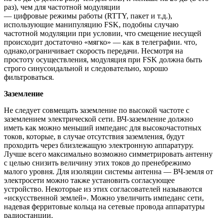
раз), чем для частотной модуляции
— цифровые режимы работы (RTTY, пакет и т.д.),
использующие манипуляцию FSK, подобны случаю
частотной модуляции при условии, что смещение несущей
происходит достаточно «мягко» — как в телеграфии. что,
однако,ограничивает скорость передачи. Несмотря на
простоту осуществления, модуляция при FSK должна быть
строго синусоидальной и следовательно, хорошо
фильтроваться.
Заземление
Не следует совмещать заземление по высокой частоте с
заземлением электрической сети. ВЧ-заземление должно
иметь как можно меньший импеданс для высокочастотных
токов, которые, в случае отсутствия заземления, будут
проходить через близлежащую электронную аппаратуру.
Лучше всего максимально возможно симметрировать антенну
с целью снизить величину этих токов до пренебрежимо
малого уровня. Для изоляции системы антенна — ВЧ-земля от
электросети можно также установить согласующее
устройство. Некоторые из этих согласователей называются
«искусственной землей». Можно увеличить импеданс сети,
надевая ферритовые кольца на сетевые провода аппаратуры
радиостанции.