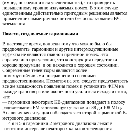
(импеданс соединителя увеличивается), что приводит к
повышенному уровню излучаемых помех. В этом случае
единственным действительно пригодным решением является
применение симметричных антенн без использования ВЧ-
заземления.
Помехи, создаваемые гармониками
В настоящее время, вопреки тому что можно было бы
предполагать, гармоники и другие интермодуляционные
эффекты не являются главной причиной помех. Это
справедливо при условии, что конструкция передатчика
хорошо продумана, и он находится в хорошем состоянии.
Современные телевизоры являются более
помехоустойчивыми по сравнению со своими
предшественниками. Несмотря на это, следует предусмотреть
все же возможность появления помех и установить ФНЧ на
выходе трансивера или оконечного усилителя исходя из того,
что:
— гармоники некоторых КВ-диапазонов попадают в полосу
радиовещания FM занимающую участок от 88 до 108 МГц.
Аналогичная ситуация наблюдается со второй гармоникой 6-
метрового диапазона;
— 4-я и 5-я гармоники 2-метрового диапазона лежат в
частотном интервале некоторых каналов телевидения