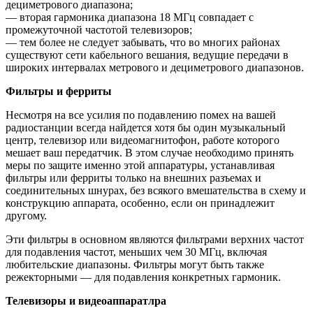
дециметрового диапазона;
— вторая гармоника диапазона 18 МГц совпадает с
промежуточной частотой телевизоров;
— тем более не следует забывать, что во многих районах
существуют сети кабельного вешания, ведущие передачи в
широких интервалах метрового и дециметрового диапазонов.
Фильтры и ферриты
Несмотря на все усилия по подавлению помех на вашей
радиостанции всегда найдется хотя бы один музыкальный
центр, телевизор или видеомагнитофон, работе которого
мешает ваш передатчик. В этом случае необходимо принять
меры по защите именно этой аппаратуры, устанавливая
фильтры или ферриты только на внешних разъемах и
соединительных шнурах, без всякого вмешательства в схему и
конструкцию аппарата, особенно, если он принадлежит
другому.
Эти фильтры в основном являются фильтрами верхних частот
для подавления частот, меньших чем 30 МГц, включая
любительские диапазоны. Фильтры могут быть также
режекторными — для подавления конкретных гармоник.
Телевизоры и видеоаппаратлра