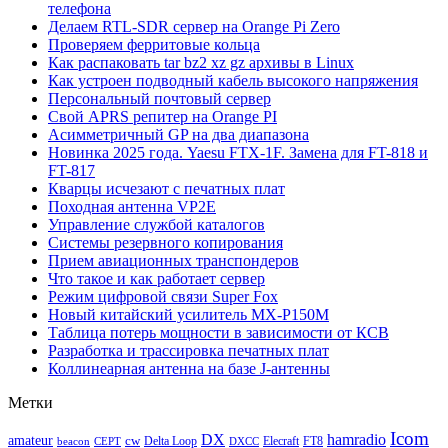
телефона
Делаем RTL-SDR сервер на Orange Pi Zero
Проверяем ферритовые кольца
Как распаковать tar bz2 xz gz архивы в Linux
Как устроен подводный кабель высокого напряжения
Персональный почтовый сервер
Свой APRS репитер на Orange PI
Асимметричный GP на два диапазона
Новинка 2025 года. Yaesu FTX-1F. Замена для FT-818 и
FT-817
Кварцы исчезают с печатных плат
Походная антенна VP2E
Управление службой каталогов
Системы резервного копирования
Прием авиационных транспондеров
Что такое и как работает сервер
Режим цифровой связи Super Fox
Новый китайский усилитель MX-P150M
Таблица потерь мощности в зависимости от КСВ
Разработка и трассировка печатных плат
Коллинеарная антенна на базе J-антенны
Метки
Icom
DX
hamradio
amateur
cw
Delta Loop
Elecraft
FT8
beacon
CEPT
DXCC