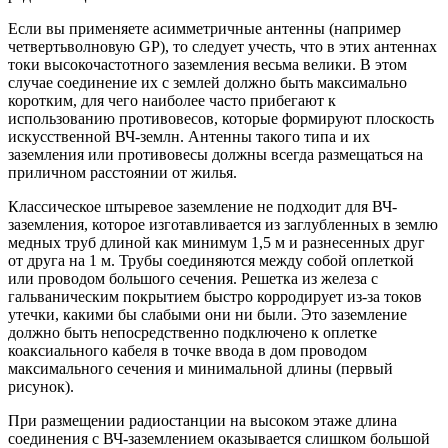
Если вы применяете асимметричные антенны (например
четвертьволновую GP), то следует учесть, что в этих антеннах
токи высокочастотного заземления весьма велики. В этом
случае соединение их с землей должно быть максимально
коротким, для чего наиболее часто прибегают к
использованию противовесов, которые формируют плоскость
искусственной ВЧ-землн. Антенны такого типа и их
заземления или противовесы должны всегда размещаться на
приличном расстоянии от жилья.
Классическое штыревое заземление не подходит для ВЧ-
заземления, которое изготавливается из заглубленных в землю
медных труб длиной как минимум 1,5 м и разнесенных друг
от друга на 1 м. Трубы соединяются между собой оплеткой
или проводом большого сечения. Решетка из железа с
гальваническим покрытием быстро корродирует из-за токов
утечки, какими бы слабыми они ни были. Это заземление
должно быть непосредственно подключено к оплетке
коаксиального кабеля в точке ввода в дом проводом
максимального сечения и минимальной длины (первый
рисунок).
При размещении радиостанции на высоком этаже длина
соединения с ВЧ-заземлением оказывается слишком большой