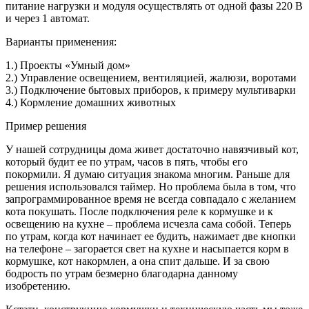
питание нагрузки и модуля осуществлять от одной фазы 220 В
и через 1 автомат.
Варианты применения:
1.) Проекты «Умный дом»
2.) Управление освещением, вентиляцией, жалюзи, воротами
3.) Подключение бытовых приборов, к примеру мультиварки
4.) Кормление домашних животных
Пример решения
У нашей сотрудницы дома живет достаточно навязчивый кот,
который будит ее по утрам, часов в пять, чтобы его
покормили. Я думаю ситуация знакома многим. Раньше для
решения использовался таймер. Но проблема была в том, что
запрограммированное время не всегда совпадало с желанием
кота покушать. После подключения реле к кормушке и к
освещению на кухне – проблема исчезла сама собой. Теперь
по утрам, когда кот начинает ее будить, нажимает две кнопки
на телефоне – загорается свет на кухне и насыпается корм в
кормушке, кот накормлен, а она спит дальше. И за свою
бодрость по утрам безмерно благодарна данному
изобретению.