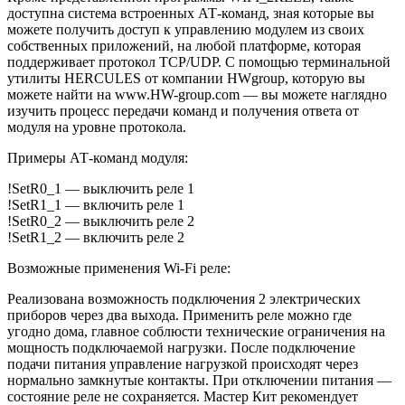
доступна система встроенных АТ-команд, зная которые вы
можете получить доступ к управлению модулем из своих
собственных приложений, на любой платформе, которая
поддерживает протокол TCP/UDP. С помощью терминальной
утилиты HERCULES от компании HWgroup, которую вы
можете найти на www.HW-group.com — вы можете наглядно
изучить процесс передачи команд и получения ответа от
модуля на уровне протокола.
Примеры АТ-команд модуля:
!SetR0_1 — выключить реле 1
!SetR1_1 — включить реле 1
!SetR0_2 — выключить реле 2
!SetR1_2 — включить реле 2
Возможные применения Wi-Fi реле:
Реализована возможность подключения 2 электрических
приборов через два выхода. Применить реле можно где
угодно дома, главное соблюсти технические ограничения на
мощность подключаемой нагрузки. После подключение
подачи питания управление нагрузкой происходят через
нормально замкнутые контакты. При отключении питания —
состояние реле не сохраняется. Мастер Кит рекомендует