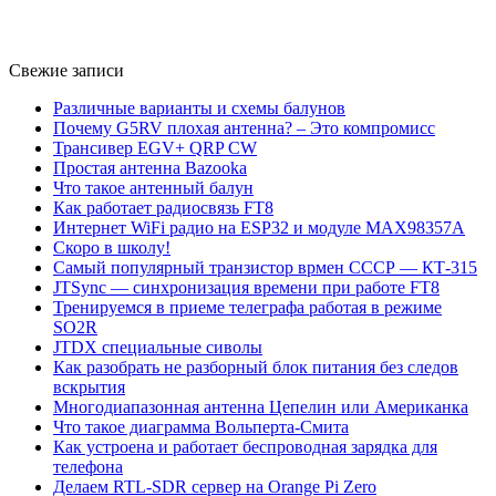
Свежие записи
Различные варианты и схемы балунов
Почему G5RV плохая антенна? – Это компромисс
Трансивер EGV+ QRP CW
Простая антенна Bazooka
Что такое антенный балун
Как работает радиосвязь FT8
Интернет WiFi радио на ESP32 и модуле MAX98357A
Скоро в школу!
Самый популярный транзистор врмен СССР — КТ-315
JTSync — синхронизация времени при работе FT8
Тренируемся в приеме телеграфа работая в режиме
SO2R
JTDX специальные сиволы
Как разобрать не разборный блок питания без следов
вскрытия
Многодиапазонная антенна Цепелин или Американка
Что такое диаграмма Вольперта-Смита
Как устроена и работает беспроводная зарядка для
телефона
Делаем RTL-SDR сервер на Orange Pi Zero