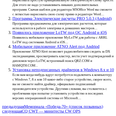
Нарисовать простую принципиальную электрическую схему просто.
Для этого не надо устанавливать никаких дополнительных
программ. Скачав шаблон для редактора MSOffice Word вы сможете
с легкостью нарисовать свою схему прямо в редакторе Word....
Программа Электрические расчеты PRO 5.0.3 (Android)
Программа предназначена для электрических расчетов, которые
используются в работе электрика и домашних мастеров....
Появилось приложение LoTW под ОС Android и iOS
Появилось мобильное приложение MyLoTW для работы с ARRL
LoTW под системами Android и iOS....
Мобильное приложение ATNO Alert под Andriod
Приложение ATNO Alert позволяет радиолюбителям следить за DX
экспедиаицями, просматривать кластер, вести учет подтверждений и
дипломов через LoTW, встроенный поиск QRZ.COM и
HAMQTH.COM...
Установка неподписанных драйверов в Windows 8.x и 10
Если вам когда-нибудь вдруг потребуется подключить к компьютеру
с Windows 7, 8.x или 10 какое-либо старое устройство, скорее всего,
вы не сможете найти драйвер, официально подписанный
производителем устройства. Другими словами, вы столкнетесь с
проблемами при попытке установить устройство в последних
версиях операционной системы от Microsoft....
предыдущая
Мемориала «Победа-70» (список позывных)
следующая
CQ CWT — минитесты CW OPS