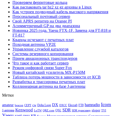
Проверяем ферритовые кольца
Как распаковать tar bz2 xz gz архивы в Linux
Как устроен подводный кабель высокого напряжения
Персональный почтовый сервер
Свой APRS репитер на Orange PI
Асимметричный GP на два диапазона
Новинка 2025 года. Yaesu FTX-1F. Замена для FT-818 и
FT-817
Кварцы исчезают с печатных плат
Походная антенна VP2E
Управление службой каталогов
Системы резервного копирования
Прием авиационных транспондеров
Что такое и как работает сервер
Режим цифровой связи Super Fox
Новый китайский усилитель MX-P150M
Таблица потерь мощности в зависимости от КСВ
Разработка и трассировка печатных плат
Коллинеарная антенна на базе J-антенны
Метки
Icom
DX
hamradio
amateur
cw
Delta Loop
Elecraft
FT8
beacon
CEPT
DXCC
Kenwood
SDR
sloper
J-антенна
QSL
LoTW
QRZ.com
SDR трансивер
TVI
Yaesu
yagi
КВ
Многодиапазонная антенна
Соревнования