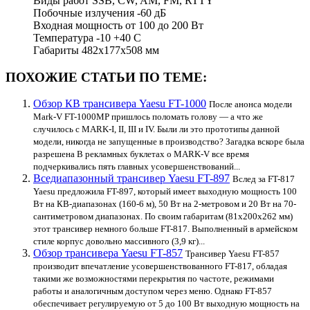
Виды работ SSB, CW, AM, FM, RTTY
Побочные излучения -60 дБ
Входная мощность от 100 до 200 Вт
Температура -10 +40 С
Габариты 482х177х508 мм
ПОХОЖИЕ СТАТЬИ ПО ТЕМЕ:
Обзор КВ трансивера Yaesu FT-1000
После анонса модели
Mark-V FT-1000MP пришлось поломать голову — а что же
случилось с MARK-I, II, III и IV. Были ли это прототипы данной
модели, никогда не запущенные в производство? Загадка вскоре была
разрешена В рекламных буклетах о MARK-V все время
подчеркивались пять главных усовершенствований...
Вседиапазонный трансивер Yaesu FT-897
Вслед за FT-817
Yaesu предложила FT-897, который имеет выходную мощность 100
Вт на КВ-диапазонах (160-6 м), 50 Вт на 2-метровом и 20 Вт на 70-
сантиметровом диапазонах. По своим габаритам (81x200x262 мм)
этот трансивер немного больше FT-817. Выполненный в армейском
стиле корпус довольно массивного (3,9 кг)...
Обзор трансивера Yaesu FT-857
Трансивер Yaesu FT-857
производит впечатление усовершенствованного FT-817, обладая
такими же возможностями перекрытия по частоте, режимами
работы и аналогичным доступом через меню. Однако FT-857
обеспечивает регулируемую от 5 до 100 Вт выходную мощность на