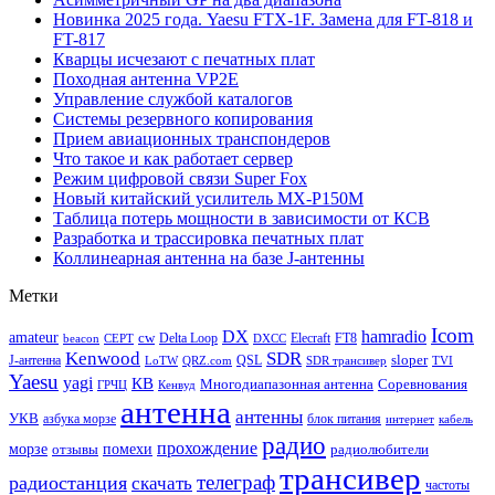
Новинка 2025 года. Yaesu FTX-1F. Замена для FT-818 и
FT-817
Кварцы исчезают с печатных плат
Походная антенна VP2E
Управление службой каталогов
Системы резервного копирования
Прием авиационных транспондеров
Что такое и как работает сервер
Режим цифровой связи Super Fox
Новый китайский усилитель MX-P150M
Таблица потерь мощности в зависимости от КСВ
Разработка и трассировка печатных плат
Коллинеарная антенна на базе J-антенны
Метки
Icom
DX
hamradio
amateur
cw
Delta Loop
Elecraft
FT8
beacon
CEPT
DXCC
Kenwood
SDR
sloper
J-антенна
QSL
LoTW
QRZ.com
SDR трансивер
TVI
Yaesu
yagi
КВ
Многодиапазонная антенна
Соревнования
ГРЧЦ
Кенвуд
антенна
антенны
УКВ
азбука морзе
блок питания
интернет
кабель
радио
прохождение
морзе
помехи
отзывы
радиолюбители
трансивер
телеграф
радиостанция
скачать
частоты