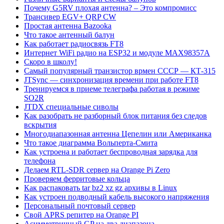
Почему G5RV плохая антенна? – Это компромисс
Трансивер EGV+ QRP CW
Простая антенна Bazooka
Что такое антенный балун
Как работает радиосвязь FT8
Интернет WiFi радио на ESP32 и модуле MAX98357A
Скоро в школу!
Самый популярный транзистор врмен СССР — КТ-315
JTSync — синхронизация времени при работе FT8
Тренируемся в приеме телеграфа работая в режиме
SO2R
JTDX специальные сиволы
Как разобрать не разборный блок питания без следов
вскрытия
Многодиапазонная антенна Цепелин или Американка
Что такое диаграмма Вольперта-Смита
Как устроена и работает беспроводная зарядка для
телефона
Делаем RTL-SDR сервер на Orange Pi Zero
Проверяем ферритовые кольца
Как распаковать tar bz2 xz gz архивы в Linux
Как устроен подводный кабель высокого напряжения
Персональный почтовый сервер
Свой APRS репитер на Orange PI
Асимметричный GP на два диапазона