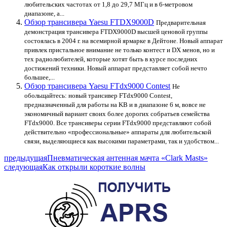
любительских частотах от 1,8 до 29,7 МГц и в 6-метровом
диапазоне, а...
Обзор трансивера Yaesu FTDX9000D
Предварительная
демонстрация трансивера FTDX9000D высшей ценовой группы
состоялась в 2004 г. на всемирной ярмарке в Дейтоне. Новый аппарат
привлек пристальное внимание не только контест и DX менов, но и
тех радиолюбителей, которые хотят быть в курсе последних
достижений техники. Новый аппарат представляет собой нечто
большее,...
Обзор трансивера Yaesu FTdx9000 Contest
He
обольщайтесь: новый трансивер FTdx9000 Contest,
предназначенный для работы на KB и в диапазоне 6 м, вовсе не
экономичный вариант своих более дорогих собратьев семейства
FTdx9000. Все трансиверы серии FTdx9000 представляют собой
действительно «профессиональные» аппараты для любительской
связи, выделяющиеся как высокими параметрами, так и удобством...
предыдущая
Пневматическая антенная мачта «Clark Masts»
следующая
Как открыли короткие волны