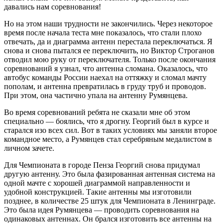
давались нам соревнования!
Но на этом наши трудности не закончились. Через некоторое
время после начала теста мне показалось, что стали плохо
отвечать, да и диаграмма антенн перестала переключаться. Я
снова и снова пытался ее переключить, но Виктор Строганов
отводил мою руку от переключателя. Только после окончания
соревнований я узнал, что антенна сломана. Оказалось, что
автобус команды России наехал на оттяжку и сломал мачту
пополам, и антенна превратилась в груду труб и проводов.
При этом, она частично упала на антенну Румянцева.
Во время соревнований ребята не сказали мне об этом
специально — боялись, что я дрогну. Георгий был в курсе и
старался изо всех сил. Вот в таких условиях мы заняли второе
командное место, а Румянцев стал серебряным медалистом в
личном зачете.
Для Чемпионата в городе Пенза Георгий снова придумал
другую антенну. Это была фазированная антенная система на
одной мачте с хорошей диаграммой направленности и
удобной конструкцией. Такие антенны мы изготовили
позднее, в количестве 25 штук для Чемпионата в Ленинграде.
Это была идея Румянцева — проводить соревнования на
одинаковых антеннах. Он брался изготовить все антенны на