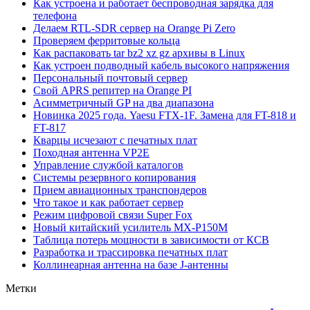
Как устроена и работает беспроводная зарядка для
телефона
Делаем RTL-SDR сервер на Orange Pi Zero
Проверяем ферритовые кольца
Как распаковать tar bz2 xz gz архивы в Linux
Как устроен подводный кабель высокого напряжения
Персональный почтовый сервер
Свой APRS репитер на Orange PI
Асимметричный GP на два диапазона
Новинка 2025 года. Yaesu FTX-1F. Замена для FT-818 и
FT-817
Кварцы исчезают с печатных плат
Походная антенна VP2E
Управление службой каталогов
Системы резервного копирования
Прием авиационных транспондеров
Что такое и как работает сервер
Режим цифровой связи Super Fox
Новый китайский усилитель MX-P150M
Таблица потерь мощности в зависимости от КСВ
Разработка и трассировка печатных плат
Коллинеарная антенна на базе J-антенны
Метки