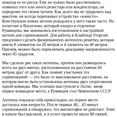
никогда ее не рисуя. Ему не нужно было рассчитывать
номинал того или иного резистора или конденсатора, он
определял это своим чутьем. Как долго мы не трудились над
макетом, он всегда перепаивал устройство «начисто».
Конструкции новых антенн рождались у него также часто. На
полигоне в Васкелово, который входил в отделение
Румянцева, мы занимались изготовлением и настройкой
антенн для соревнований. Для работы в Клайпеде Георгий
предложил сделать фазированную антенную решетку, которая
имела 8 элементов на 20 метров и 4 элемента на 40 метров.
Причем, можно было переключать диаграмму направленности
через 45 градусов.
Мы сделали две таких антенны, причем они размещались
всего на двух мачтах, расположенных на расстоянии 60
метров друг от друга. Как помнят участники тех
соревнований — это было то максимальное расстояние, на
котором могли быть установлены антенны двух спортсменов
одной команды. Мы успешно выступили в Литве, заняв
первое командное место, а Румянцев стал Чемпионом СССР
Антенна показала себя превосходно, но первое место
досталось нам непросто. После первых 40.. .45 минут
соревнований я обнаружил, что магнитофон не работает. Темп
в начале был высокий, и я успел провести около 80 связей,