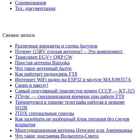
Соревнования
Тех. документация
Свежие записи
Различные варианты и схемы балунов
Почему G5RV плохая антенна? – Это компромисс
Трансивер EGV+ QRP CW
Простая антенна Bazooka
Что такое антенный балун
Как работает радиосвязь FT8
Интернет WiFi радио на ESP32 и модуле MAX98357A
Скоро в школу!
Самый популярный транзистор врмен СССР — КТ-315
JTSync — синхронизация времени при работе FT8
Тренируемся в приеме телеграфа работая в режиме
SO2R
JTDX специальные сиволы
Как разобрать не разборный блок питания без следов
вскрытия
Многодиапазонная антенна Цепелин или Американка
Что такое диаграмма Вольперта-Смита