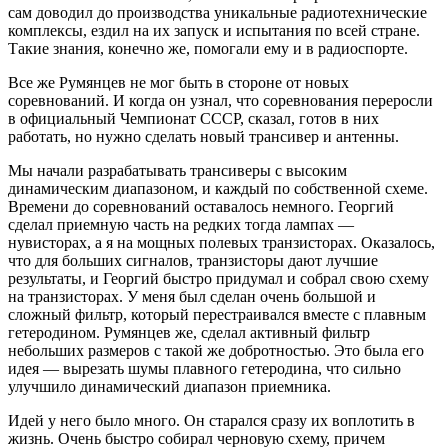
сам доводил до производства уникальные радиотехнические
комплексы, ездил на их запуск и испытания по всей стране.
Такие знания, конечно же, помогали ему и в радиоспорте.
Все же Румянцев не мог быть в стороне от новых
соревнований. И когда он узнал, что соревнования переросли
в официальный Чемпионат СССР, сказал, готов в них
работать, но нужно сделать новый трансивер и антенны.
Мы начали разрабатывать трансиверы с высоким
динамическим диапазоном, и каждый по собственной схеме.
Времени до соревнований оставалось немного. Георгий
сделал приемную часть на редких тогда лампах —
нувисторах, а я на мощных полевых транзисторах. Оказалось,
что для больших сигналов, транзисторы дают лучшие
результаты, и Георгий быстро придумал и собрал свою схему
на транзисторах. У меня был сделан очень большой и
сложный фильтр, который перестраивался вместе с плавным
гетеродином. Румянцев же, сделал активный фильтр
небольших размеров с такой же добротностью. Это была его
идея — вырезать шумы плавного гетеродина, что сильно
улучшило динамический диапазон приемника.
Идей у него было много. Он старался сразу их воплотить в
жизнь. Очень быстро собирал черновую схему, причем