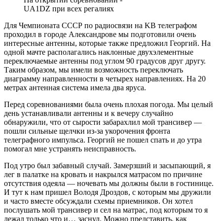
UA1DZ при всех регалиях
Для Чемпионата СССР по радиосвязи на KB телеграфом
проходил в городе Александрове мы подготовили очень
интересные антенны, которые также предложил Георгий. На
одной мачте располагались наклонные двухэлементные
переключаемые антенны под углом 90 градусов друг другу.
Таким образом, мы имели возможность переключать
диаграмму направленности в четырех направлениях. На 20
метрах антенная система имела два яруса.
Перед соревнованиями была очень плохая погода. Мы целый
день устанавливали антенны и к вечеру случайно
обнаружили, что от сырости забарахлил мой трансивер —
пошли сильные щелчки из-за укорочения фронта
телеграфного импульса. Георгий не пошел спать и до утра
помогал мне устранять неисправность.
Под утро был забавный случай. Замерзший и засыпающий, я
лег в палатке на кровать и накрылся матрасом по причине
отсутствия одеяла — ночевать мы должны были в гостинице.
И тут к нам пришел Володя Дроздов, с которым мы дружили
и часто вместе обсуждали схемы приемников. Он хотел
послушать мой трансивер и сел на матрас, под которым то я
лежал только что и… заснул. Можно представить, как