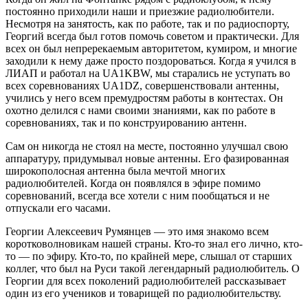
постоянно приходили наши и приезжие радиолюбители.
Несмотря на занятость, как по работе, так и по радиоспорту,
Георгий всегда был готов помочь советом и практически. Для
всех он был непререкаемым авторитетом, кумиром, и многие
заходили к нему даже просто поздороваться. Когда я учился в
ЛИАП и работал на UA1KBW, мы старались не уступать во
всех соревнованиях UA1DZ, совершенствовали антенны,
учились у него всем премудростям работы в контестах. Он
охотно делился с нами своими знаниями, как по работе в
соревнованиях, так и по конструированию антенн.
Сам он никогда не стоял на месте, постоянно улучшал свою
аппаратуру, придумывал новые антенны. Его фазированная
широкополосная антенна была мечтой многих
радиолюбителей. Когда он появлялся в эфире помимо
соревнований, всегда все хотели с ним пообщаться и не
отпускали его часами.
Георгии Алексеевич Румянцев — это имя знакомо всем
коротковолновикам нашей страны. Кто-то знал его лично, кто-
то — по эфиру. Кто-то, по крайней мере, слышал от старших
коллег, что был на Руси такой легендарный радиолюбитель. О
Георгии для всех поколений радиолюбителей рассказывает
один из его учеников и товарищей по радиолюбительству.