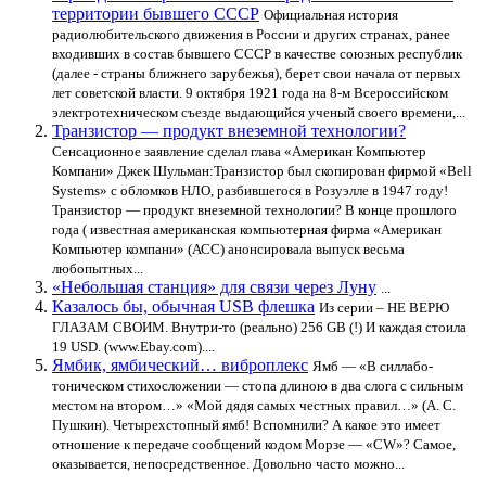
территории бывшего СССР
Официальная история
радиолюбительского движения в России и других странах, ранее
входивших в состав бывшего СССР в качестве союзных республик
(далее - страны ближнего зарубежья), берет свои начала от первых
лет советской власти. 9 октября 1921 года на 8-м Всероссийском
электротехническом съезде выдающийся ученый своего времени,...
Транзистор — продукт внеземной технологии?
Сенсационное заявление сделал глава «Американ Компьютер
Компани» Джек Шульман:Транзистор был скопирован фирмой «Bell
Systems» с обломков НЛО, разбившегося в Розуэлле в 1947 году!
Транзистор — продукт внеземной технологии? В конце прошлого
года ( известная американская компьютерная фирма «Американ
Компьютер компани» (АСС) анонсировала выпуск весьма
любопытных...
«Небольшая станция» для связи через Луну
...
Казалось бы, обычная USB флешка
Из серии – НЕ ВЕРЮ
ГЛАЗАМ СВОИМ. Внутри-то (реально) 256 GB (!) И каждая стоила
19 USD. (www.Ebay.com)....
Ямбик, ямбический… виброплекс
Ямб — «В силлабо-
тоническом стихосложении — стопа длиною в два слога с сильным
местом на втором…» «Мой дядя самых честных правил…» (А. С.
Пушкин). Четырехстопный ямб! Вспомнили? А какое это имеет
отношение к передаче сообщений кодом Морзе — «CW»? Самое,
оказывается, непосредственное. Довольно часто можно...