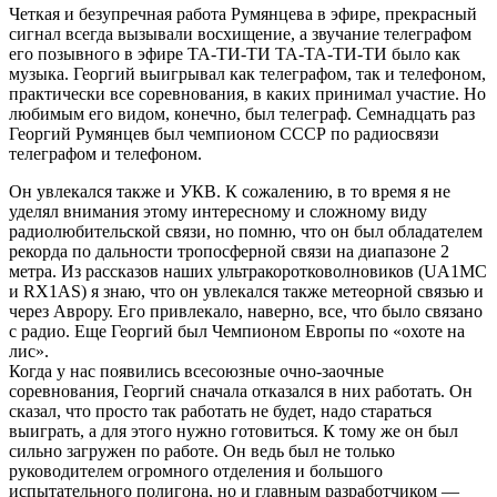
Четкая и безупречная работа Румянцева в эфире, прекрасный
сигнал всегда вызывали восхищение, а звучание телеграфом
его позывного в эфире ТА-ТИ-ТИ ТА-ТА-ТИ-ТИ было как
музыка. Георгий выигрывал как телеграфом, так и телефоном,
практически все соревнования, в каких принимал участие. Но
любимым его видом, конечно, был телеграф. Семнадцать раз
Георгий Румянцев был чемпионом СССР по радиосвязи
телеграфом и телефоном.
Он увлекался также и УКВ. К сожалению, в то время я не
уделял внимания этому интересному и сложному виду
радиолюбительской связи, но помню, что он был обладателем
рекорда по дальности тропосферной связи на диапазоне 2
метра. Из рассказов наших ультракоротковолновиков (UA1MC
и RX1AS) я знаю, что он увлекался также метеорной связью и
через Аврору. Его привлекало, наверно, все, что было связано
с радио. Еще Георгий был Чемпионом Европы по «охоте на
лис».
Когда у нас появились всесоюзные очно-заочные
соревнования, Георгий сначала отказался в них работать. Он
сказал, что просто так работать не будет, надо стараться
выиграть, а для этого нужно готовиться. К тому же он был
сильно загружен по работе. Он ведь был не только
руководителем огромного отделения и большого
испытательного полигона, но и главным разработчиком —