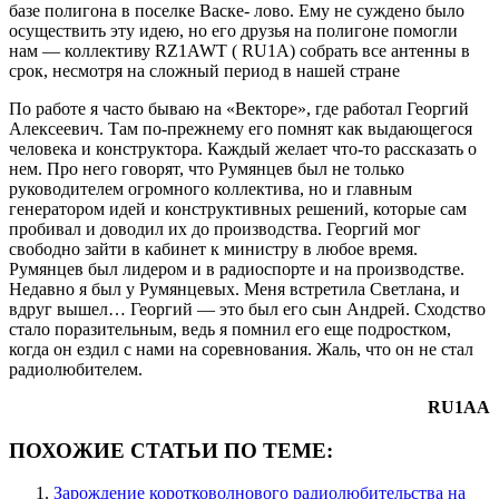
базе полигона в поселке Васке- лово. Ему не суждено было
осуществить эту идею, но его друзья на полигоне помогли
нам — коллективу RZ1AWT ( RU1A) собрать все антенны в
срок, несмотря на сложный период в нашей стране
По работе я часто бываю на «Векторе», где работал Георгий
Алексеевич. Там по-прежнему его помнят как выдающегося
человека и конструктора. Каждый желает что-то рассказать о
нем. Про него говорят, что Румянцев был не только
руководителем огромного коллектива, но и главным
генератором идей и конструктивных решений, которые сам
пробивал и доводил их до производства. Георгий мог
свободно зайти в кабинет к министру в любое время.
Румянцев был лидером и в радиоспорте и на производстве.
Недавно я был у Румянцевых. Меня встретила Светлана, и
вдруг вышел… Георгий — это был его сын Андрей. Сходство
стало поразительным, ведь я помнил его еще подростком,
когда он ездил с нами на соревнования. Жаль, что он не стал
радиолюбителем.
RU1AA
ПОХОЖИЕ СТАТЬИ ПО ТЕМЕ:
Зарождение коротковолнового радиолюбительства на