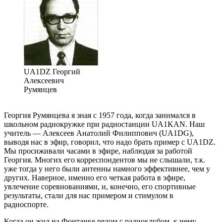
UA1DZ Георгий
Алексеевич
Румянцев
Георгия Румянцева я зная с 1957 года, когда занимался в
школьном радиокружке при радиостанции UA1KAN. Наш
учитель — Алексеев Анатолий Филиппович (UA1DG),
выводя нас в эфир, говорил, что надо брать пример с UA1DZ.
Мы просиживали часами в эфире, наблюдая за работой
Георгия. Многих его корреспондентов мы не слышали, т.к.
уже тогда у него были антенны намного эффективнее, чем у
других. Наверное, именно его четкая работа в эфире,
увлечение соревнованиями, и, конечно, его спортивные
результаты, стали для нас примером и стимулом в
радиоспорте.
Когда он жил на Фонтанке рядом с радиоклубом, к нему