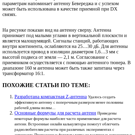
параметрам напоминает антенну Бевереджа и с успехом
может быть использована в качестве приемной при DX
связях.
На рисунке показан вид на антенну сверху. Антенна
принимает под малыми углами в вертикальной плоскости и
является малошумящей. Сигналы станций, работающих
внутри континента, ослабляются на 25…30 дБ. Для антенны
используется провод в изоляции диаметром 1,6…3 мм с
высотой подвеса от земли — 2,1 м. Согласование с
приемником осуществляется с помощью антенного тюнера. В
диапазоне 160 м антенна может быть также запитана через
трансформатор 16:1.
ПОХОЖИЕ СТАТЬИ ПО ТЕМЕ:
Разработана компактная Z-антенна
Удалось создать
эффективную антенну с поперечным размером менее половины
рабочей длины волны....
Основные формулы для расчета антенн
Приведены
некоторые формулы наиболее часто применяемые для расчета
антенн. Встроенные онлайн калькуляторы помогут облегчить
радиолюбителям расчеты при различных экспериментах с
антеннами. Приведенные формулы взяты из различных источников и