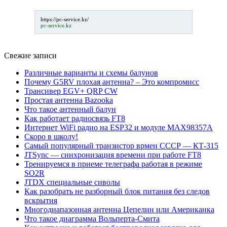
https://pc-service.kz/
pc-service.kz
Свежие записи
Различные варианты и схемы балунов
Почему G5RV плохая антенна? – Это компромисс
Трансивер EGV+ QRP CW
Простая антенна Bazooka
Что такое антенный балун
Как работает радиосвязь FT8
Интернет WiFi радио на ESP32 и модуле MAX98357A
Скоро в школу!
Самый популярный транзистор врмен СССР — КТ-315
JTSync — синхронизация времени при работе FT8
Тренируемся в приеме телеграфа работая в режиме
SO2R
JTDX специальные сиволы
Как разобрать не разборный блок питания без следов
вскрытия
Многодиапазонная антенна Цепелин или Американка
Что такое диаграмма Вольперта-Смита