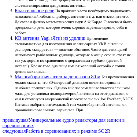
систематизированы для разных антенн....
Коаксиальное реле
На практике часто необходимо подключить
коаксиальный кабель к прибору, антенне и т. д. или отключить его.
Доктором физико-математических наук А.Ф.Кардо-Сысоевым было
предложено реле, которое очень хорошо зарекомендовало себя в
работе....
КВ антенна Yagi (Яги) из удилищ
Применение
стеклопластика для изготовления коллинеарных УКВ-антенн и
распорок «квадратов» — явление обычное. Часто для этих целей
используют рыболовные удилища, которые в конце сезона стоят не
так уж дорого по сравнению с дюралевыми трубами (цветной
металл!). Кроме того, удилища имеют хороший «строй» с точки
зрения механики...
Малогабаритная антенна диапазона 80 м
Без преувеличения
можно сказать, что 80-метровый диапазон является одним из
наиболее популярных. Однако многие земельные участки слишком
малы для установки полноразмерной антенны на этот диапазон, с
чем и столкнулся американский коротковолновик Joe Everhart, N2CX.
Пытаясь выбрать оптимальный тип малогабаритной антенны, он
проанализировал много вариантов. При...
предыдущая
Универсальные аудио редакторы для записи в
соревнованиях
следующая
Работа в соревнованиях в режиме SO2R