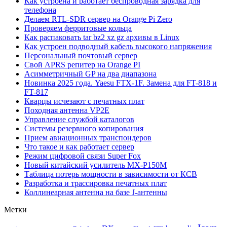
Как устроена и работает беспроводная зарядка для
телефона
Делаем RTL-SDR сервер на Orange Pi Zero
Проверяем ферритовые кольца
Как распаковать tar bz2 xz gz архивы в Linux
Как устроен подводный кабель высокого напряжения
Персональный почтовый сервер
Свой APRS репитер на Orange PI
Асимметричный GP на два диапазона
Новинка 2025 года. Yaesu FTX-1F. Замена для FT-818 и
FT-817
Кварцы исчезают с печатных плат
Походная антенна VP2E
Управление службой каталогов
Системы резервного копирования
Прием авиационных транспондеров
Что такое и как работает сервер
Режим цифровой связи Super Fox
Новый китайский усилитель MX-P150M
Таблица потерь мощности в зависимости от КСВ
Разработка и трассировка печатных плат
Коллинеарная антенна на базе J-антенны
Метки