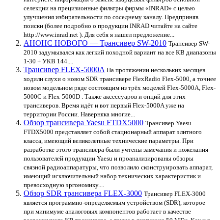
селекции на прецизионные фильтры фирмы «INRAD» с целью
улучшения избирательности по соседнему каналу. Предприняв
поиски (более подробно о продукции INRAD читайте на сайте
http://www.inrad.net ). Для себя я нашел предложение...
АНОНС НОВОГО — Трансивер SW-2010
Трансивер SW-
2010 задумывался как легкий походной вариант на все КВ диапазоны
1-30 + УКВ 144....
Трансивер FLEX-5000A
На протяжении нескольких месяцев
ходили слухи о новом SDR трансивере FlexRadio Flex-5000, а точнее
новом модельном ряде состоящим из трёх моделей Flex-5000A, Flex-
5000C и Flex-5000D . Также аксессуаров и опций для этих
трансиверов. Время идёт и вот первый Flex-5000A уже на
территории России. Наверняка многие...
Обзор трансивера Yaesu FTDX5000
Трансивер Yaesu
FTDX5000 представляет собой стационарный аппарат элитного
класса, имеющий великолепные технические параметры. При
разработке этого трансивера были учтены замечания и пожелания
пользователей продукции Yaesu и проанализированы обзоры
связной радиоаппаратуры, что позволило сконструировать аппарат,
имеющий исключительный набор технических характеристик и
превосходную эргономику....
Обзор SDR трансивера FLEX-3000
Трансивер FLEX-3000
является программно-определяемым устройством (SDR), которое
при минимуме аналоговых компонентов работает в качестве