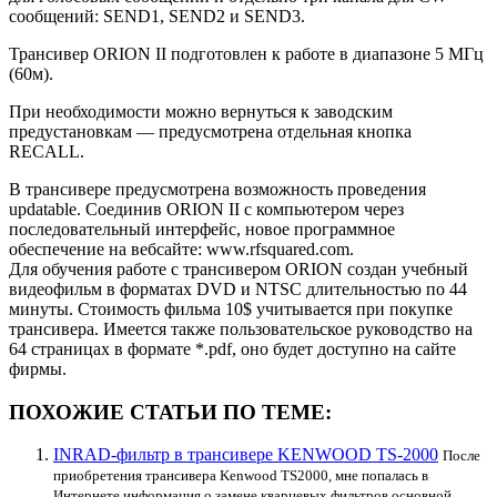
сообщений: SEND1, SEND2 и SEND3.
Трансивер ORION II подготовлен к работе в диапазоне 5 МГц
(60м).
При необходимости можно вернуться к заводским
предустановкам — предусмотрена отдельная кнопка
RECALL.
В трансивере предусмотрена возможность проведения
updatable. Соединив ORION II с компьютером через
последовательный интерфейс, новое программное
обеспечение на вебсайте: www.rfsquared.com.
Для обучения работе с трансивером ORION создан учебный
видеофильм в форматах DVD и NTSC длительностью по 44
минуты. Стоимость фильма 10$ учитывается при покупке
трансивера. Имеется также пользовательское руководство на
64 страницах в формате *.pdf, оно будет доступно на сайте
фирмы.
ПОХОЖИЕ СТАТЬИ ПО ТЕМЕ:
INRAD-фильтр в трансивере KENWOOD TS-2000
После
приобретения трансивера Kenwood TS2000, мне попалась в
Интернете информация о замене кварцевых фильтров основной