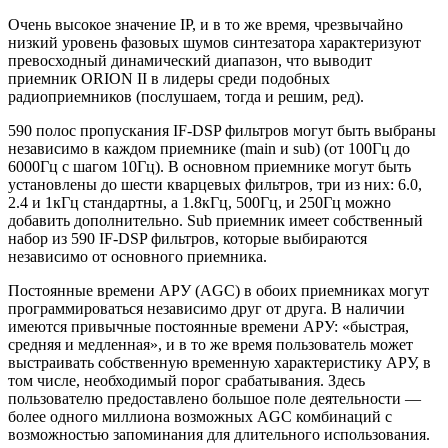
Очень высокое значение IP, и в то же время, чрезвычайно
низкий уровень фазовых шумов синтезатора характеризуют
превосходный динамический диапазон, что выводит
приемник ORION II в лидеры среди подобных
радиоприемников (послушаем, тогда и решим, ред).
590 полос пропускания IF-DSP фильтров могут быть выбраны
независимо в каждом приемнике (main и sub) (от 100Гц до
6000Гц с шагом 10Гц). В основном приемнике могут быть
установлены до шести кварцевых фильтров, три из них: 6.0,
2.4 и 1кГц стандартны, а 1.8кГц, 500Гц, и 250Гц можно
добавить дополнительно. Sub приемник имеет собственный
набор из 590 IF-DSP фильтров, которые выбираются
независимо от основного приемника.
Постоянные времени АРУ (AGC) в обоих приемниках могут
программироваться независимо друг от друга. В наличии
имеются привычные постоянные времени АРУ: «быстрая,
средняя и медленная», и в то же время пользователь может
выстраивать собственную временную характеристику АРУ, в
том числе, необходимый порог срабатывания. Здесь
пользователю предоставлено большое поле деятельности —
более одного миллиона возможных AGC комбинаций с
возможностью запоминания для длительного использования.