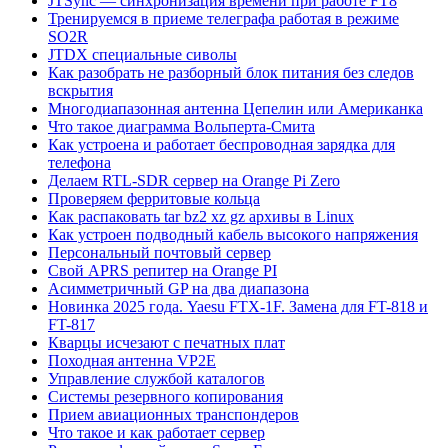
JTSync — синхронизация времени при работе FT8
Тренируемся в приеме телеграфа работая в режиме
SO2R
JTDX специальные сиволы
Как разобрать не разборный блок питания без следов
вскрытия
Многодиапазонная антенна Цепелин или Американка
Что такое диаграмма Вольперта-Смита
Как устроена и работает беспроводная зарядка для
телефона
Делаем RTL-SDR сервер на Orange Pi Zero
Проверяем ферритовые кольца
Как распаковать tar bz2 xz gz архивы в Linux
Как устроен подводный кабель высокого напряжения
Персональный почтовый сервер
Свой APRS репитер на Orange PI
Асимметричный GP на два диапазона
Новинка 2025 года. Yaesu FTX-1F. Замена для FT-818 и
FT-817
Кварцы исчезают с печатных плат
Походная антенна VP2E
Управление службой каталогов
Системы резервного копирования
Прием авиационных транспондеров
Что такое и как работает сервер