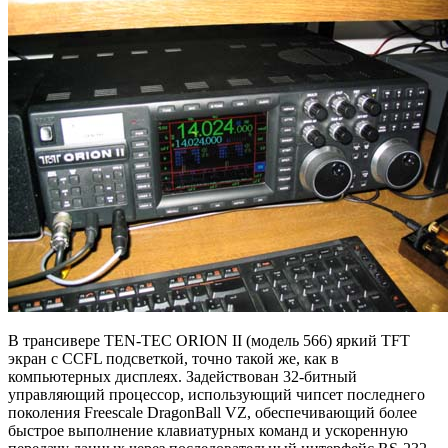
В трансивере TEN-TEC ORION II (модель 566) яркий TFT
экран с CCFL подсветкой, точно такой же, как в
компьютерных дисплеях. Задействован 32-битный
управляющий процессор, использующий чипсет последнего
поколения Freescale DragonBall VZ, обеспечивающий более
быстрое выполнение клавиатурных команд и ускоренную