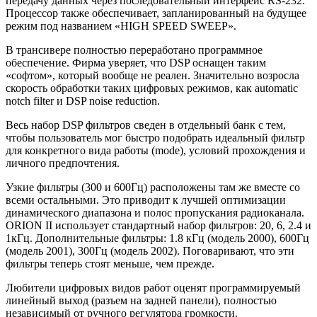
передачу данных через последовательный интерфейс RS-232.
Процессор также обеспечивает, запланированный на будущее
режим под названием «HIGH SPEED SWEEP».
В трансивере полностью переработано программное
обеспечение. Фирма уверяет, что DSP оснащен таким
«софтом», который вообще не реален. Значительно возросла
скорость обработки таких цифровых режимов, как automatic
notch filter и DSP noise reduction.
Весь набор DSP фильтров сведен в отдельный банк с тем,
чтобы пользователь мог быстро подобрать идеальный фильтр
для конкретного вида работы (mode), условий прохождения и
личного предпочтения.
Узкие фильтры (300 и 600Гц) расположены там же вместе со
всеми остальными. Это приводит к лучшей оптимизации
динамического диапазона и полос пропускания радиоканала.
ORION II использует стандартный набор фильтров: 20, 6, 2.4 и
1кГц. Дополнительные фильтры: 1.8 кГц (модель 2000), 600Гц
(модель 2001), 300Гц (модель 2002). Поговаривают, что эти
фильтры теперь стоят меньше, чем прежде.
Любители цифровых видов работ оценят программируемый
линейный выход (разъем на задней панели), полностью
независимый от ручного регулятора громкости.