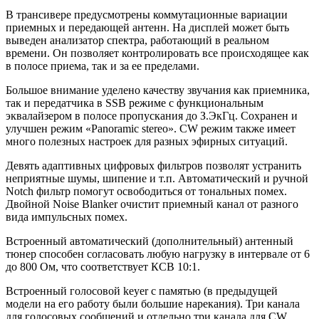
В трансивере предусмотрены коммутационные вариации
приемных и передающей антенн. На дисплей может быть
выведен анализатор спектра, работающий в реальном
времени. Он позволяет контролировать все происходящее как
в полосе приема, так и за ее пределами.
Большое внимание уделено качеству звучания как приемника,
так и передатчика в SSB режиме с функциональным
эквалайзером в полосе пропускания до З.ЭкГц. Сохранен и
улучшен режим «Panoramic stereo». CW режим также имеет
много полезных настроек для разных эфирных ситуаций.
Девять адаптивных цифровых фильтров позволят устранить
неприятные шумы, шипение и т.п. Автоматический и ручной
Notch фильтр помогут освободиться от тональных помех.
Двойной Noise Blanker очистит приемный канал от разного
вида импульсных помех.
Встроенный автоматический (дополнительный) антенный
тюнер способен согласовать любую нагрузку в интервале от 6
до 800 Ом, что соответствует КСВ 10:1.
Встроенный голосовой keyer с памятью (в предыдущей
модели на его работу были большие нарекания). Три канала
для голосовых сообщений и отдельно три канала для CW