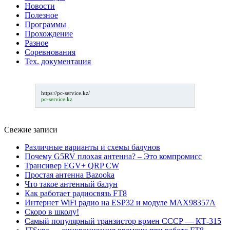
Новости
Полезное
Программы
Прохождение
Разное
Соревнования
Тех. документация
https://pc-service.kz/
pc-service.kz
Свежие записи
Различные варианты и схемы балунов
Почему G5RV плохая антенна? – Это компромисс
Трансивер EGV+ QRP CW
Простая антенна Bazooka
Что такое антенный балун
Как работает радиосвязь FT8
Интернет WiFi радио на ESP32 и модуле MAX98357A
Скоро в школу!
Самый популярный транзистор врмен СССР — КТ-315