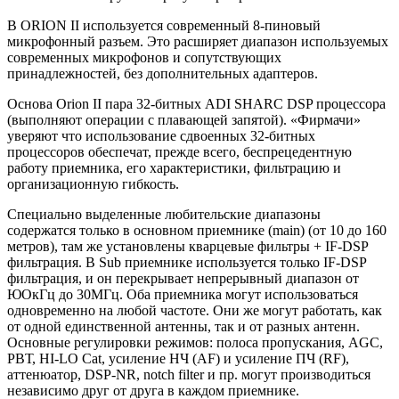
В ORION II используется современный 8-пиновый
микрофонный разъем. Это расширяет диапазон используемых
современных микрофонов и сопутствующих
принадлежностей, без дополнительных адаптеров.
Основа Orion II пара 32-битных ADI SHARC DSP процессора
(выполняют операции с плавающей запятой). «Фирмачи»
уверяют что использование сдвоенных 32-битных
процессоров обеспечат, прежде всего, беспрецедентную
работу приемника, его характеристики, фильтрацию и
организационную гибкость.
Специально выделенные любительские диапазоны
содержатся только в основном приемнике (main) (от 10 до 160
метров), там же установлены кварцевые фильтры + IF-DSP
фильтрация. В Sub приемнике используется только IF-DSP
фильтрация, и он перекрывает непрерывный диапазон от
ЮОкГц до 30МГц. Оба приемника могут использоваться
одновременно на любой частоте. Они же могут работать, как
от одной единственной антенны, так и от разных антенн.
Основные регулировки режимов: полоса пропускания, AGC,
РВТ, HI-LO Cat, усиление НЧ (AF) и усиление ПЧ (RF),
аттенюатор, DSP-NR, notch filter и пр. могут производиться
независимо друг от друга в каждом приемнике.