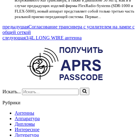
всережимного KB трансивера, а также в диапазоне 50 МГц. Как и в
случае предыдущих изделий фирмы FlexRadio-Systems (SDR-1000 и
FLEX-5000), новый аппарат представляет собой только третью часть
реальной приемо-передающей системы. Первые...
предыдущая
Согласование трансивера с усилителем на лампе с
общей сеткой
следующая
3/4L LONG WIRE антенна
Искать...
Рубрики
Антенны
Аппаратура
Дипломы
Интересное
Литература