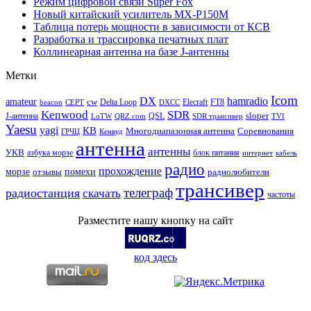
Режим цифровой связи Super Fox
Новый китайский усилитель MX-P150M
Таблица потерь мощности в зависимости от КСВ
Разработка и трассировка печатных плат
Коллинеарная антенна на базе J-антенны
Метки
Icom
DX
hamradio
amateur
cw
Delta Loop
Elecraft
FT8
beacon
CEPT
DXCC
Kenwood
SDR
sloper
J-антенна
QSL
LoTW
QRZ.com
SDR трансивер
TVI
Yaesu
yagi
КВ
Многодиапазонная антенна
Соревнования
ГРЧЦ
Кенвуд
антенна
антенны
УКВ
азбука морзе
блок питания
интернет
кабель
радио
прохождение
морзе
помехи
отзывы
радиолюбители
трансивер
телеграф
радиостанция
скачать
частоты
Разместите нашу кнопку на сайт
код здесь