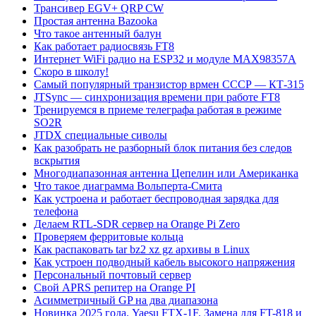
Трансивер EGV+ QRP CW
Простая антенна Bazooka
Что такое антенный балун
Как работает радиосвязь FT8
Интернет WiFi радио на ESP32 и модуле MAX98357A
Скоро в школу!
Самый популярный транзистор врмен СССР — КТ-315
JTSync — синхронизация времени при работе FT8
Тренируемся в приеме телеграфа работая в режиме
SO2R
JTDX специальные сиволы
Как разобрать не разборный блок питания без следов
вскрытия
Многодиапазонная антенна Цепелин или Американка
Что такое диаграмма Вольперта-Смита
Как устроена и работает беспроводная зарядка для
телефона
Делаем RTL-SDR сервер на Orange Pi Zero
Проверяем ферритовые кольца
Как распаковать tar bz2 xz gz архивы в Linux
Как устроен подводный кабель высокого напряжения
Персональный почтовый сервер
Свой APRS репитер на Orange PI
Асимметричный GP на два диапазона
Новинка 2025 года. Yaesu FTX-1F. Замена для FT-818 и