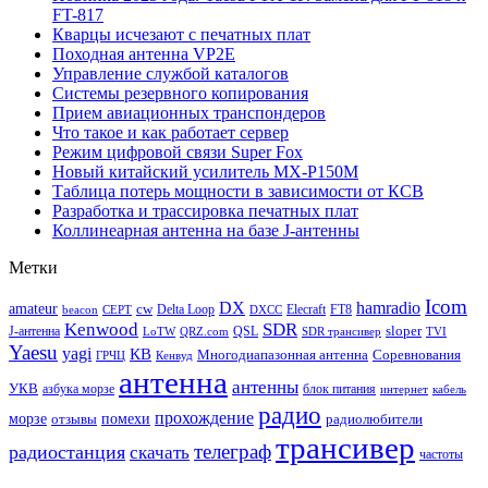
FT-817
Кварцы исчезают с печатных плат
Походная антенна VP2E
Управление службой каталогов
Системы резервного копирования
Прием авиационных транспондеров
Что такое и как работает сервер
Режим цифровой связи Super Fox
Новый китайский усилитель MX-P150M
Таблица потерь мощности в зависимости от КСВ
Разработка и трассировка печатных плат
Коллинеарная антенна на базе J-антенны
Метки
Icom
DX
hamradio
amateur
cw
Delta Loop
Elecraft
FT8
beacon
CEPT
DXCC
Kenwood
SDR
sloper
J-антенна
QSL
LoTW
QRZ.com
SDR трансивер
TVI
Yaesu
yagi
КВ
Многодиапазонная антенна
Соревнования
ГРЧЦ
Кенвуд
антенна
антенны
УКВ
азбука морзе
блок питания
интернет
кабель
радио
прохождение
морзе
помехи
отзывы
радиолюбители
трансивер
телеграф
радиостанция
скачать
частоты