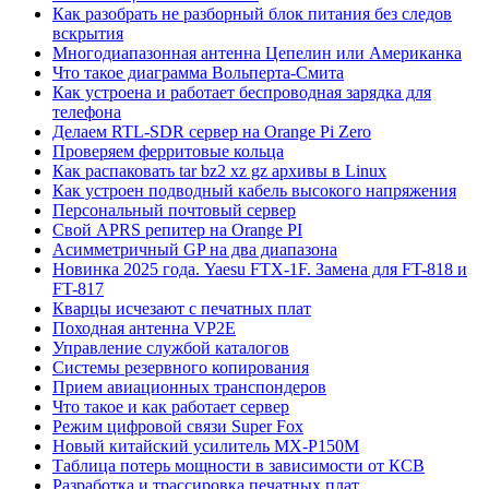
Как разобрать не разборный блок питания без следов
вскрытия
Многодиапазонная антенна Цепелин или Американка
Что такое диаграмма Вольперта-Смита
Как устроена и работает беспроводная зарядка для
телефона
Делаем RTL-SDR сервер на Orange Pi Zero
Проверяем ферритовые кольца
Как распаковать tar bz2 xz gz архивы в Linux
Как устроен подводный кабель высокого напряжения
Персональный почтовый сервер
Свой APRS репитер на Orange PI
Асимметричный GP на два диапазона
Новинка 2025 года. Yaesu FTX-1F. Замена для FT-818 и
FT-817
Кварцы исчезают с печатных плат
Походная антенна VP2E
Управление службой каталогов
Системы резервного копирования
Прием авиационных транспондеров
Что такое и как работает сервер
Режим цифровой связи Super Fox
Новый китайский усилитель MX-P150M
Таблица потерь мощности в зависимости от КСВ
Разработка и трассировка печатных плат