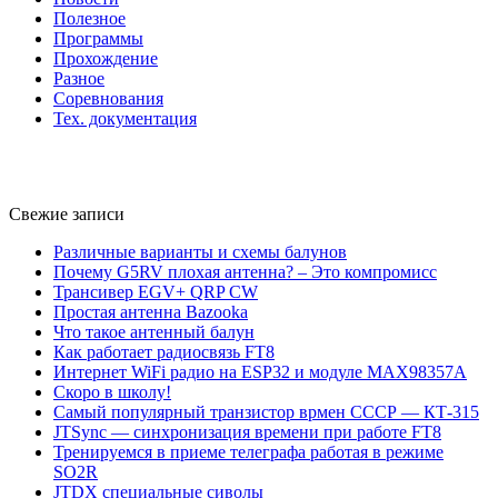
Полезное
Программы
Прохождение
Разное
Соревнования
Тех. документация
Свежие записи
Различные варианты и схемы балунов
Почему G5RV плохая антенна? – Это компромисс
Трансивер EGV+ QRP CW
Простая антенна Bazooka
Что такое антенный балун
Как работает радиосвязь FT8
Интернет WiFi радио на ESP32 и модуле MAX98357A
Скоро в школу!
Самый популярный транзистор врмен СССР — КТ-315
JTSync — синхронизация времени при работе FT8
Тренируемся в приеме телеграфа работая в режиме
SO2R
JTDX специальные сиволы