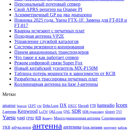
Персональный почтовый сервер
Свой APRS репитер на Orange PI
Асимметричный GP на два диапазона
Новинка 2025 года. Yaesu FTX-1F. Замена для FT-818 и
FT-817
Кварцы исчезают с печатных плат
Походная антенна VP2E
Управление службой каталогов
Системы резервного копирования
Прием авиационных транспондеров
Что такое и как работает сервер
Режим цифровой связи Super Fox
Новый китайский усилитель MX-P150M
Таблица потерь мощности в зависимости от КСВ
Разработка и трассировка печатных плат
Коллинеарная антенна на базе J-антенны
Метки
Icom
DX
hamradio
amateur
cw
Delta Loop
Elecraft
FT8
beacon
CEPT
DXCC
Kenwood
SDR
sloper
J-антенна
QSL
LoTW
QRZ.com
SDR трансивер
TVI
Yaesu
yagi
КВ
Многодиапазонная антенна
Соревнования
ГРЧЦ
Кенвуд
антенна
антенны
УКВ
азбука морзе
блок питания
интернет
кабель