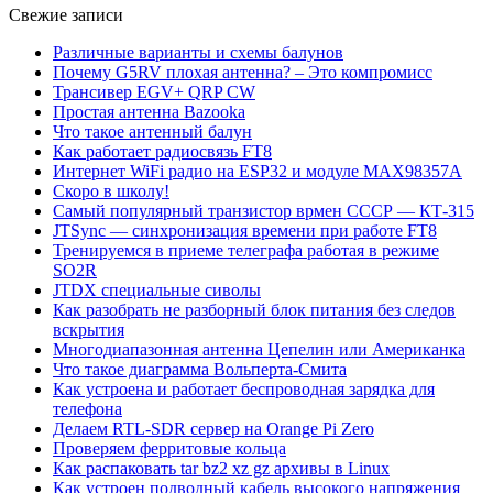
Свежие записи
Различные варианты и схемы балунов
Почему G5RV плохая антенна? – Это компромисс
Трансивер EGV+ QRP CW
Простая антенна Bazooka
Что такое антенный балун
Как работает радиосвязь FT8
Интернет WiFi радио на ESP32 и модуле MAX98357A
Скоро в школу!
Самый популярный транзистор врмен СССР — КТ-315
JTSync — синхронизация времени при работе FT8
Тренируемся в приеме телеграфа работая в режиме
SO2R
JTDX специальные сиволы
Как разобрать не разборный блок питания без следов
вскрытия
Многодиапазонная антенна Цепелин или Американка
Что такое диаграмма Вольперта-Смита
Как устроена и работает беспроводная зарядка для
телефона
Делаем RTL-SDR сервер на Orange Pi Zero
Проверяем ферритовые кольца
Как распаковать tar bz2 xz gz архивы в Linux
Как устроен подводный кабель высокого напряжения