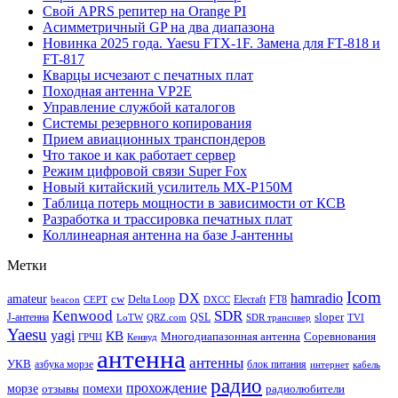
Свой APRS репитер на Orange PI
Асимметричный GP на два диапазона
Новинка 2025 года. Yaesu FTX-1F. Замена для FT-818 и
FT-817
Кварцы исчезают с печатных плат
Походная антенна VP2E
Управление службой каталогов
Системы резервного копирования
Прием авиационных транспондеров
Что такое и как работает сервер
Режим цифровой связи Super Fox
Новый китайский усилитель MX-P150M
Таблица потерь мощности в зависимости от КСВ
Разработка и трассировка печатных плат
Коллинеарная антенна на базе J-антенны
Метки
Icom
DX
hamradio
amateur
cw
Delta Loop
Elecraft
FT8
beacon
CEPT
DXCC
Kenwood
SDR
sloper
J-антенна
QSL
LoTW
QRZ.com
SDR трансивер
TVI
Yaesu
yagi
КВ
Многодиапазонная антенна
Соревнования
ГРЧЦ
Кенвуд
антенна
антенны
УКВ
азбука морзе
блок питания
интернет
кабель
радио
прохождение
морзе
помехи
отзывы
радиолюбители