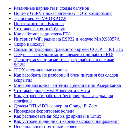
Различные варианты и схемы балунов
Почему G5RV плохая антенна? – Это компромисс
Трансивер EGV+ QRP CW
Простая антенна Bazooka
Что такое антенный балун
Как работает радиосвязь FT8
Интернет WiFi радио на ESP32 и модуле MAX98357A
Скоро в школу!
Самый популярный транзистор врмен СССР — КТ-315
JTSync — синхронизация времени при работе FT8
Тренируемся в приеме телеграфа работая в режиме
SO2R
JTDX специальные сиволы
Как разобрать не разборный блок питания без следов
вскрытия
Многодиапазонная антенна Цепелин или Американка
Что такое диаграмма Вольперта-Смита
Как устроена и работает беспроводная зарядка для
телефона
Делаем RTL-SDR сервер на Orange Pi Zero
Проверяем ферритовые кольца
Как распаковать tar bz2 xz gz архивы в Linux
Как устроен подводный кабель высокого напряжения
Персональный почтовый сервер