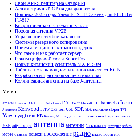
Свой APRS репитер на Orange PI
Асимметричный GP на два диапазона
Новинка 2025 года. Yaesu FTX-1F. Замена для FT-818 и
FT-817
Кварцы исчезают с печатных плат
Походная антенна VP2E
Управление службой каталогов
Системы резервного копирования
Прием авиационных транспондеров
Что такое и как работает сервер
Режим цифровой связи Super Fox
Новый китайский усилитель MX-P150M
Таблица потерь мощности в зависимости от КСВ
Разработка и трассировка печатных плат
Коллинеарная антенна на базе J-антенны
Метки
Icom
DX
hamradio
amateur
cw
Delta Loop
Elecraft
FT8
beacon
CEPT
DXCC
Kenwood
SDR
sloper
J-антенна
QSL
LoTW
QRZ.com
SDR трансивер
TVI
Yaesu
yagi
КВ
Многодиапазонная антенна
Соревнования
ГРЧЦ
Кенвуд
антенна
антенны
УКВ
азбука морзе
блок питания
интернет
кабель
радио
прохождение
морзе
помехи
отзывы
радиолюбители