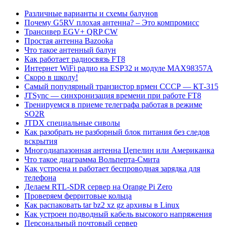
Различные варианты и схемы балунов
Почему G5RV плохая антенна? – Это компромисс
Трансивер EGV+ QRP CW
Простая антенна Bazooka
Что такое антенный балун
Как работает радиосвязь FT8
Интернет WiFi радио на ESP32 и модуле MAX98357A
Скоро в школу!
Самый популярный транзистор врмен СССР — КТ-315
JTSync — синхронизация времени при работе FT8
Тренируемся в приеме телеграфа работая в режиме
SO2R
JTDX специальные сиволы
Как разобрать не разборный блок питания без следов
вскрытия
Многодиапазонная антенна Цепелин или Американка
Что такое диаграмма Вольперта-Смита
Как устроена и работает беспроводная зарядка для
телефона
Делаем RTL-SDR сервер на Orange Pi Zero
Проверяем ферритовые кольца
Как распаковать tar bz2 xz gz архивы в Linux
Как устроен подводный кабель высокого напряжения
Персональный почтовый сервер