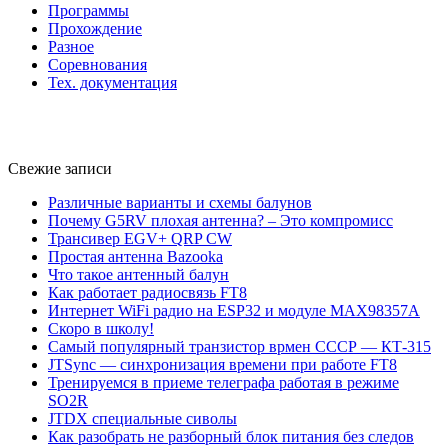
Программы
Прохождение
Разное
Соревнования
Тех. документация
Свежие записи
Различные варианты и схемы балунов
Почему G5RV плохая антенна? – Это компромисс
Трансивер EGV+ QRP CW
Простая антенна Bazooka
Что такое антенный балун
Как работает радиосвязь FT8
Интернет WiFi радио на ESP32 и модуле MAX98357A
Скоро в школу!
Самый популярный транзистор врмен СССР — КТ-315
JTSync — синхронизация времени при работе FT8
Тренируемся в приеме телеграфа работая в режиме
SO2R
JTDX специальные сиволы
Как разобрать не разборный блок питания без следов