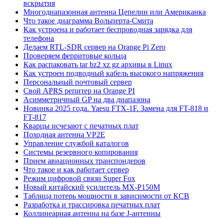
вскрытия
Многодиапазонная антенна Цепелин или Американка
Что такое диаграмма Вольперта-Смита
Как устроена и работает беспроводная зарядка для
телефона
Делаем RTL-SDR сервер на Orange Pi Zero
Проверяем ферритовые кольца
Как распаковать tar bz2 xz gz архивы в Linux
Как устроен подводный кабель высокого напряжения
Персональный почтовый сервер
Свой APRS репитер на Orange PI
Асимметричный GP на два диапазона
Новинка 2025 года. Yaesu FTX-1F. Замена для FT-818 и
FT-817
Кварцы исчезают с печатных плат
Походная антенна VP2E
Управление службой каталогов
Системы резервного копирования
Прием авиационных транспондеров
Что такое и как работает сервер
Режим цифровой связи Super Fox
Новый китайский усилитель MX-P150M
Таблица потерь мощности в зависимости от КСВ
Разработка и трассировка печатных плат
Коллинеарная антенна на базе J-антенны