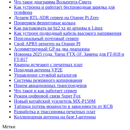
Что такое диаграмма Вольперта-Смита
Как устроена и работает беспроводная зарядка для
телефона
Делаем RTL-SDR сервер на Orange Pi Zero
Проверяем ферритовые кольца
Как распаковать tar bz2 xz gz архивы в Linux
Как устроен подводный кабель высокого напряжения
Персональный почтовый сервер
Свой APRS репитер на Orange PI
Асимметричный GP на два диапазона
Новинка 2025 года. Yaesu FTX-1F. Замена для FT-818 и
FT-817
Кварцы исчезают с печатных плат
Походная антенна VP2E
Управление службой каталогов
Системы резервного копирования
Прием авиационных транспондеров
Что такое и как работает сервер
Режим цифровой связи Super Fox
Новый китайский усилитель MX-P150M
Таблица потерь мощности в зависимости от КСВ
Разработка и трассировка печатных плат
Коллинеарная антенна на базе J-антенны
Метки