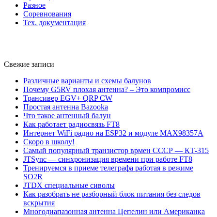
Разное
Соревнования
Тех. документация
Свежие записи
Различные варианты и схемы балунов
Почему G5RV плохая антенна? – Это компромисс
Трансивер EGV+ QRP CW
Простая антенна Bazooka
Что такое антенный балун
Как работает радиосвязь FT8
Интернет WiFi радио на ESP32 и модуле MAX98357A
Скоро в школу!
Самый популярный транзистор врмен СССР — КТ-315
JTSync — синхронизация времени при работе FT8
Тренируемся в приеме телеграфа работая в режиме
SO2R
JTDX специальные сиволы
Как разобрать не разборный блок питания без следов
вскрытия
Многодиапазонная антенна Цепелин или Американка