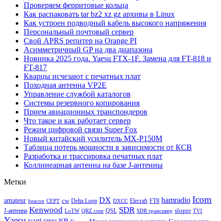
Проверяем ферритовые кольца
Как распаковать tar bz2 xz gz архивы в Linux
Как устроен подводный кабель высокого напряжения
Персональный почтовый сервер
Свой APRS репитер на Orange PI
Асимметричный GP на два диапазона
Новинка 2025 года. Yaesu FTX-1F. Замена для FT-818 и
FT-817
Кварцы исчезают с печатных плат
Походная антенна VP2E
Управление службой каталогов
Системы резервного копирования
Прием авиационных транспондеров
Что такое и как работает сервер
Режим цифровой связи Super Fox
Новый китайский усилитель MX-P150M
Таблица потерь мощности в зависимости от КСВ
Разработка и трассировка печатных плат
Коллинеарная антенна на базе J-антенны
Метки
Icom
DX
hamradio
amateur
cw
Delta Loop
Elecraft
FT8
beacon
CEPT
DXCC
Kenwood
SDR
sloper
J-антенна
QSL
LoTW
QRZ.com
SDR трансивер
TVI
Yaesu
yagi
КВ