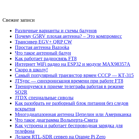
Свежие записи
Различные варианты и схемы балунов
Почему G5RV плохая антенна? – Это компромисс
Трансивер EGV+ QRP CW
Простая антенна Bazooka
Что такое антенный балун
Как работает радиосвязь FT8
Интернет WiFi радио на ESP32 и модуле MAX98357A
Скоро в школу!
Самый популярный транзистор врмен СССР — КТ-315
JTSync — синхронизация времени при работе FT8
Тренируемся в приеме телеграфа работая в режиме
SO2R
JTDX специальные сиволы
Как разобрать не разборный блок питания без следов
вскрытия
Многодиапазонная антенна Цепелин или Американка
Что такое диаграмма Вольперта-Смита
Как устроена и работает беспроводная зарядка для
телефона
Делаем RTL-SDR сервер на Orange Pi Zero