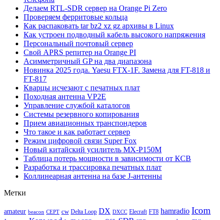
Делаем RTL-SDR сервер на Orange Pi Zero
Проверяем ферритовые кольца
Как распаковать tar bz2 xz gz архивы в Linux
Как устроен подводный кабель высокого напряжения
Персональный почтовый сервер
Свой APRS репитер на Orange PI
Асимметричный GP на два диапазона
Новинка 2025 года. Yaesu FTX-1F. Замена для FT-818 и
FT-817
Кварцы исчезают с печатных плат
Походная антенна VP2E
Управление службой каталогов
Системы резервного копирования
Прием авиационных транспондеров
Что такое и как работает сервер
Режим цифровой связи Super Fox
Новый китайский усилитель MX-P150M
Таблица потерь мощности в зависимости от КСВ
Разработка и трассировка печатных плат
Коллинеарная антенна на базе J-антенны
Метки
Icom
DX
hamradio
amateur
cw
Delta Loop
Elecraft
FT8
beacon
CEPT
DXCC