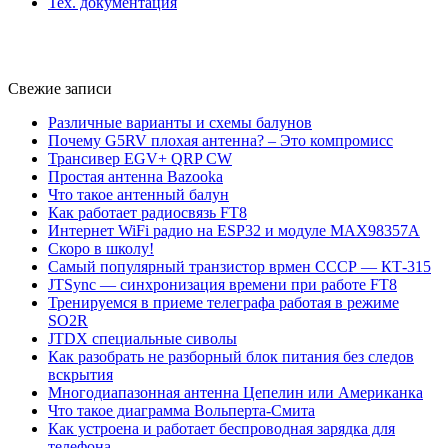
Тех. документация
Свежие записи
Различные варианты и схемы балунов
Почему G5RV плохая антенна? – Это компромисс
Трансивер EGV+ QRP CW
Простая антенна Bazooka
Что такое антенный балун
Как работает радиосвязь FT8
Интернет WiFi радио на ESP32 и модуле MAX98357A
Скоро в школу!
Самый популярный транзистор врмен СССР — КТ-315
JTSync — синхронизация времени при работе FT8
Тренируемся в приеме телеграфа работая в режиме
SO2R
JTDX специальные сиволы
Как разобрать не разборный блок питания без следов
вскрытия
Многодиапазонная антенна Цепелин или Американка
Что такое диаграмма Вольперта-Смита
Как устроена и работает беспроводная зарядка для
телефона