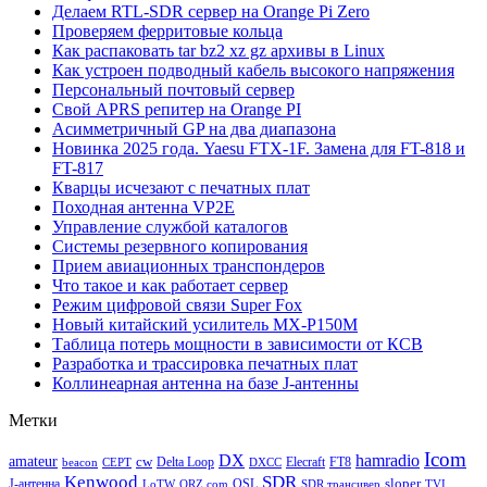
Делаем RTL-SDR сервер на Orange Pi Zero
Проверяем ферритовые кольца
Как распаковать tar bz2 xz gz архивы в Linux
Как устроен подводный кабель высокого напряжения
Персональный почтовый сервер
Свой APRS репитер на Orange PI
Асимметричный GP на два диапазона
Новинка 2025 года. Yaesu FTX-1F. Замена для FT-818 и
FT-817
Кварцы исчезают с печатных плат
Походная антенна VP2E
Управление службой каталогов
Системы резервного копирования
Прием авиационных транспондеров
Что такое и как работает сервер
Режим цифровой связи Super Fox
Новый китайский усилитель MX-P150M
Таблица потерь мощности в зависимости от КСВ
Разработка и трассировка печатных плат
Коллинеарная антенна на базе J-антенны
Метки
Icom
DX
hamradio
amateur
cw
Delta Loop
Elecraft
FT8
beacon
CEPT
DXCC
Kenwood
SDR
sloper
J-антенна
QSL
LoTW
QRZ.com
SDR трансивер
TVI