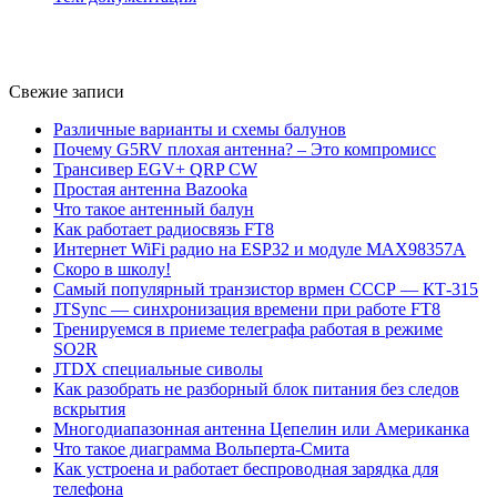
Свежие записи
Различные варианты и схемы балунов
Почему G5RV плохая антенна? – Это компромисс
Трансивер EGV+ QRP CW
Простая антенна Bazooka
Что такое антенный балун
Как работает радиосвязь FT8
Интернет WiFi радио на ESP32 и модуле MAX98357A
Скоро в школу!
Самый популярный транзистор врмен СССР — КТ-315
JTSync — синхронизация времени при работе FT8
Тренируемся в приеме телеграфа работая в режиме
SO2R
JTDX специальные сиволы
Как разобрать не разборный блок питания без следов
вскрытия
Многодиапазонная антенна Цепелин или Американка
Что такое диаграмма Вольперта-Смита
Как устроена и работает беспроводная зарядка для
телефона