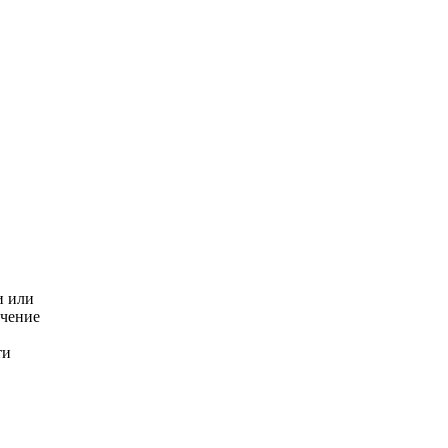
и или
ечение
ти