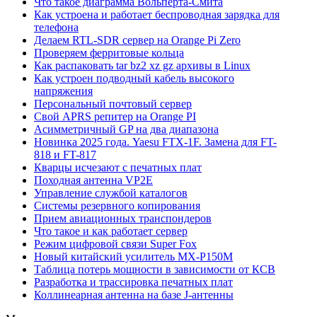
Что такое диаграмма Вольперта-Смита
Как устроена и работает беспроводная зарядка для
телефона
Делаем RTL-SDR сервер на Orange Pi Zero
Проверяем ферритовые кольца
Как распаковать tar bz2 xz gz архивы в Linux
Как устроен подводный кабель высокого
напряжения
Персональный почтовый сервер
Свой APRS репитер на Orange PI
Асимметричный GP на два диапазона
Новинка 2025 года. Yaesu FTX-1F. Замена для FT-
818 и FT-817
Кварцы исчезают с печатных плат
Походная антенна VP2E
Управление службой каталогов
Системы резервного копирования
Прием авиационных транспондеров
Что такое и как работает сервер
Режим цифровой связи Super Fox
Новый китайский усилитель MX-P150M
Таблица потерь мощности в зависимости от КСВ
Разработка и трассировка печатных плат
Коллинеарная антенна на базе J-антенны