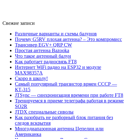
Свежие записи
Различные варианты и схемы балунов
Почему G5RV плохая антенна? – Это компромисс
Трансивер EGV+ QRP CW
Простая антенна Bazooka
Что такое антенный балун
Как работает радиосвязь FT8
Интернет WiFi радио на ESP32 и модуле
MAX98357A
Скоро в школу!
Самый популярный транзистор врмен СССР —
КТ-315
JTSync — синхронизация времени при работе FT8
Тренируемся в приеме телеграфа работая в режиме
SO2R
JTDX специальные сиволы
Как разобрать не разборный блок питания без
следов вскрытия
Многодиапазонная антенна Цепелин или
Американка