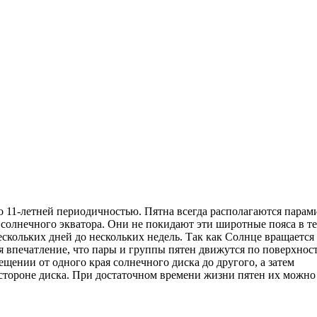
11-летней периодичностью. Пятна всегда располагаются парам
солнечного экватора. Они не покидают эти широтные пояса в т
ескольких дней до нескольких недель. Так как Солнце вращается
ся впечатление, что пары и группы пятен движутся по поверхнос
ещении от одного края солнечного диска до другого, а затем
 стороне диска. При достаточном времени жизни пятен их можно