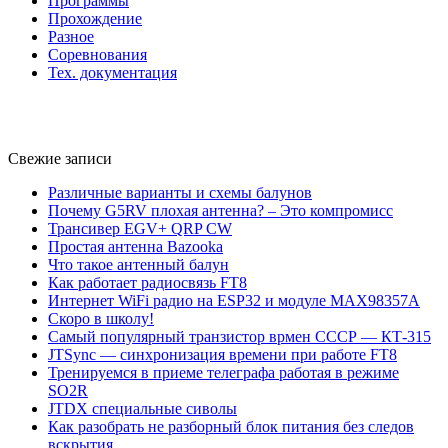
Программы
Прохождение
Разное
Соревнования
Тех. документация
Свежие записи
Различные варианты и схемы балунов
Почему G5RV плохая антенна? – Это компромисс
Трансивер EGV+ QRP CW
Простая антенна Bazooka
Что такое антенный балун
Как работает радиосвязь FT8
Интернет WiFi радио на ESP32 и модуле MAX98357A
Скоро в школу!
Самый популярный транзистор врмен СССР — КТ-315
JTSync — синхронизация времени при работе FT8
Тренируемся в приеме телеграфа работая в режиме
SO2R
JTDX специальные сиволы
Как разобрать не разборный блок питания без следов
вскрытия