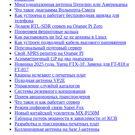
Многодиапазонная антенна Цепелин или Американка
Что такое диаграмма Вольперта-Смита
Как устроена и работает беспроводная зарядка для
телефона
Делаем RTL-SDR сервер на Orange Pi Zero
Проверяем ферритовые кольца
Как распаковать tar bz2 xz gz архивы в Linux
Как устроен подводный кабель высокого напряжения
Персональный почтовый сервер
Свой APRS репитер на Orange PI
Асимметричный GP на два диапазона
Новинка 2025 года. Yaesu FTX-1F. Замена для FT-818 и
FT-817
Кварцы исчезают с печатных плат
Походная антенна VP2E
Управление службой каталогов
Системы резервного копирования
Прием авиационных транспондеров
Что такое и как работает сервер
Режим цифровой связи Super Fox
Новый китайский усилитель MX-P150M
Таблица потерь мощности в зависимости от КСВ
Разработка и трассировка печатных плат
Коллинеарная антенна на базе J-антенны