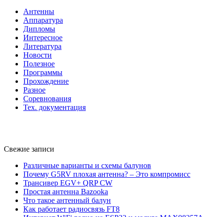
Антенны
Аппаратура
Дипломы
Интересное
Литература
Новости
Полезное
Программы
Прохождение
Разное
Соревнования
Тех. документация
Свежие записи
Различные варианты и схемы балунов
Почему G5RV плохая антенна? – Это компромисс
Трансивер EGV+ QRP CW
Простая антенна Bazooka
Что такое антенный балун
Как работает радиосвязь FT8