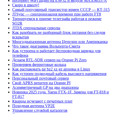
Интернет WiFi радио на ESP32 и модуле MAX98357A
Скоро в школу!
Самый популярный транзистор врмен СССР — КТ-315
JTSync — синхронизация времени при работе FT8
Тренируемся в приеме телеграфа работая в режиме
SO2R
JTDX специальные сиволы
Как разобрать не разборный блок питания без следов
вскрытия
Многодиапазонная антенна Цепелин или Американка
Что такое диаграмма Вольперта-Смита
Как устроена и работает беспроводная зарядка для
телефона
Делаем RTL-SDR сервер на Orange Pi Zero
Проверяем ферритовые кольца
Как распаковать tar bz2 xz gz архивы в Linux
Как устроен подводный кабель высокого напряжения
Персональный почтовый сервер
Свой APRS репитер на Orange PI
Асимметричный GP на два диапазона
Новинка 2025 года. Yaesu FTX-1F. Замена для FT-818 и
FT-817
Кварцы исчезают с печатных плат
Походная антенна VP2E
Управление службой каталогов