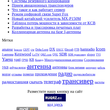
Системы резервного копирования
Прием авиационных транспондеров
Что такое и как работает сервер
Режим цифровой связи Super Fox
Новый китайский усилитель MX-P150M
Таблица потерь мощности в зависимости от КСВ
Разработка и трассировка печатных плат
Коллинеарная антенна на базе J-антенны
Метки
Icom
DX
hamradio
amateur
cw
Delta Loop
Elecraft
FT8
beacon
CEPT
DXCC
Kenwood
SDR
sloper
J-антенна
QSL
LoTW
QRZ.com
SDR трансивер
TVI
Yaesu
yagi
КВ
Многодиапазонная антенна
Соревнования
ГРЧЦ
Кенвуд
антенна
антенны
УКВ
азбука морзе
блок питания
интернет
кабель
радио
прохождение
морзе
помехи
отзывы
радиолюбители
трансивер
телеграф
радиостанция
скачать
частоты
Разместите нашу кнопку на сайт
код здесь