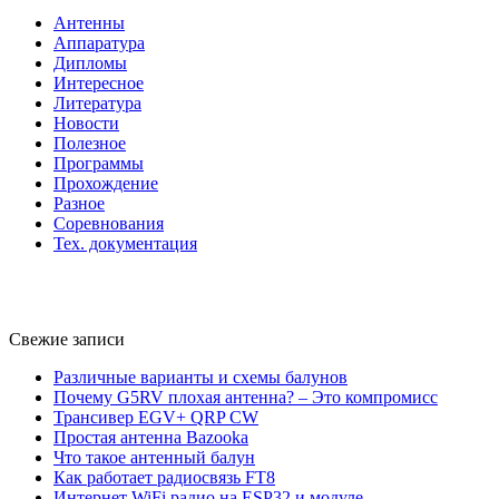
Антенны
Аппаратура
Дипломы
Интересное
Литература
Новости
Полезное
Программы
Прохождение
Разное
Соревнования
Тех. документация
Свежие записи
Различные варианты и схемы балунов
Почему G5RV плохая антенна? – Это компромисс
Трансивер EGV+ QRP CW
Простая антенна Bazooka
Что такое антенный балун
Как работает радиосвязь FT8
Интернет WiFi радио на ESP32 и модуле