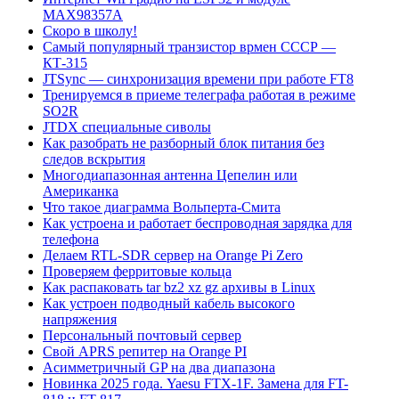
MAX98357A
Скоро в школу!
Самый популярный транзистор врмен СССР —
КТ-315
JTSync — синхронизация времени при работе FT8
Тренируемся в приеме телеграфа работая в режиме
SO2R
JTDX специальные сиволы
Как разобрать не разборный блок питания без
следов вскрытия
Многодиапазонная антенна Цепелин или
Американка
Что такое диаграмма Вольперта-Смита
Как устроена и работает беспроводная зарядка для
телефона
Делаем RTL-SDR сервер на Orange Pi Zero
Проверяем ферритовые кольца
Как распаковать tar bz2 xz gz архивы в Linux
Как устроен подводный кабель высокого
напряжения
Персональный почтовый сервер
Свой APRS репитер на Orange PI
Асимметричный GP на два диапазона
Новинка 2025 года. Yaesu FTX-1F. Замена для FT-