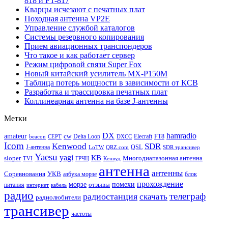
818 и FT-817
Кварцы исчезают с печатных плат
Походная антенна VP2E
Управление службой каталогов
Системы резервного копирования
Прием авиационных транспондеров
Что такое и как работает сервер
Режим цифровой связи Super Fox
Новый китайский усилитель MX-P150M
Таблица потерь мощности в зависимости от КСВ
Разработка и трассировка печатных плат
Коллинеарная антенна на базе J-антенны
Метки
DX
hamradio
amateur
cw
Delta Loop
Elecraft
FT8
beacon
CEPT
DXCC
Icom
Kenwood
SDR
J-антенна
QSL
LoTW
QRZ.com
SDR трансивер
Yaesu
yagi
КВ
sloper
Многодиапазонная антенна
TVI
ГРЧЦ
Кенвуд
антенна
антенны
Соревнования
УКВ
азбука морзе
блок
прохождение
морзе
помехи
отзывы
питания
интернет
кабель
радио
телеграф
радиостанция
скачать
радиолюбители
трансивер
частоты